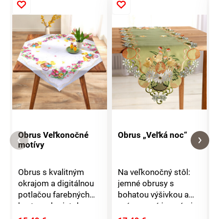
Obrus Veľkonočné
Obrus „Veľká noc“
motívy
Obrus ​​s kvalitným
Na veľkonočný stôl:
okrajom a digitálnou
jemné obrusy s
potlačou farebných
bohatou výšivkou a
kvetov a kuriatok -
orámované jemnými
nádherný! Možno prať
kvetmi a