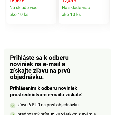
15,49 €
17,49 €
na 30 °C. Digitálna
veľkonočnými
Na sklade viac
Na sklade viac
tlač. Kvalitná tkanina.
vajíčkami - krásne a
Detail
Detail
ako 10 ks
ako 10 ks
Jednoduchá údržba.
štýlové.
produktu
produktu
Eldo.
Prihláste sa k odberu
noviniek na e-mail
a
získajte zľavu na prvú
objednávku.
Prihlásením k odberu noviniek
prostredníctvom e-mailu získate:
zľavu 6 EUR na prvú objednávku
prednostný prístup ku všetkým zľavám a