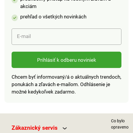
akciám
prehľad o všetkých novinkách
E-mail
Prihlásiť k odberu noviniek
Chcem byť informovaný/á o aktuálnych trendoch,
ponukách a zľavách e-mailom. Odhlásenie je
možné kedykoľvek zadarmo.
Co bylo
Zákaznický servis
opraveno