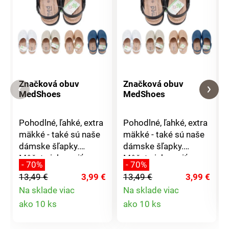
Značková obuv
Značková obuv
MedShoes
MedShoes
Pohodlné, ľahké, extra
Pohodlné, ľahké, extra
mäkké - také sú naše
mäkké - také sú naše
dámske šľapky.
dámske šľapky.
Môžete ich nosiť
Môžete ich nosiť
- 70%
- 70%
doma alebo do nich
doma alebo do nich
13,49 €
3,99 €
13,49 €
3,99 €
jednoducho vkĺznete a
jednoducho vkĺznete a
Na sklade viac
Na sklade viac
vyjdete na záhradu.
vyjdete na záhradu.
Detail
Detail
ako 10 ks
ako 10 ks
Majú skvelé
Majú skvelé
odvetrávanie a ľahko
odvetrávanie a ľahko
produktu
produktu
sa obúvajú, ďalšou
sa obúvajú, ďalšou