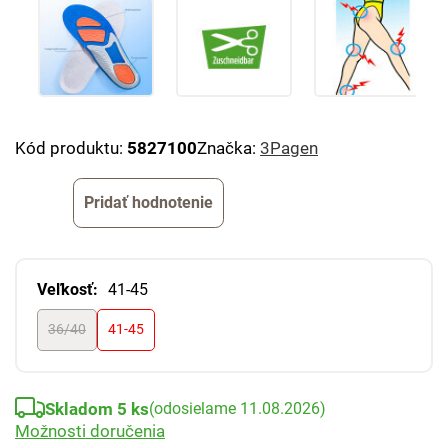
Kód produktu:
5827100
Značka:
3Pagen
Pridať hodnotenie
Veľkosť:
41-45
36/40
41-45
Skladom 5 ks
(odosielame 11.08.2026)
Možnosti doručenia