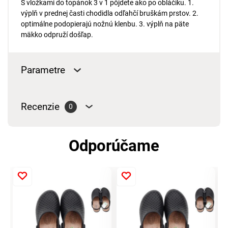
S vložkami do topánok 3 v 1 pôjdete ako po obláčiku. 1.
výplň v prednej časti chodidla odľahčí bruškám prstov. 2.
optimálne podopierajú nožnú klenbu. 3. výplň na päte
mäkko odpruží došľap.
Parametre
Recenzie
0
Odporúčame