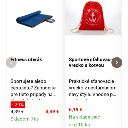
Fitness uterák
Športové sťahovacie
vrecko s kotvou
Športujete alebo
Praktické sťahovacie
cestujete? Zabudnite
vrecko v nestárnucom
pre tieto prípady na
navy štýle. Vhodné pre
klasické uteráky a
mužov, ženy aj
- 20%
pribaľte si fitness
deti.Rozmery:
6,19 €
4,39 €
3,39 €
uterák.Je ľahký, super
41x32cmMateriál:
Detail
Na sklade viac
Skladom 7ks
mäkký a príjemný k
100% bavlna
Detail
ako 10 ks
pokožke. Má ultra
produktu