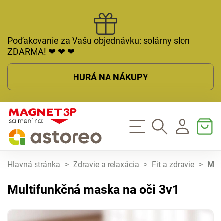
Poďakovanie za Vašu objednávku: solárny slon
ZDARMA! ❤ ❤ ❤
HURÁ NA NÁKUPY
Hlavná stránka
>
Zdravie a relaxácia
>
Fit a zdravie
>
Mul
Multifunkčná maska ​​na oči 3v1