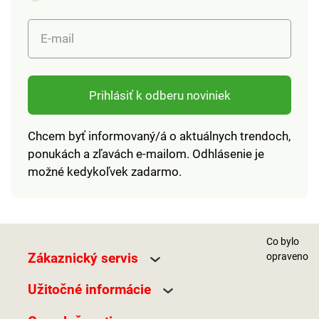
pokožke Schopnosť
vysokej absorpcie
E-mail
Rýchloschnúci
Elastické pútko na
zavesenie a k
pohodlnému zbaleniu
Prihlásiť k odberu noviniek
Chcem byť informovaný/á o aktuálnych trendoch,
ponukách a zľavách e-mailom. Odhlásenie je
možné kedykoľvek zadarmo.
Co bylo
Zákaznický servis
opraveno
Užitočné informácie