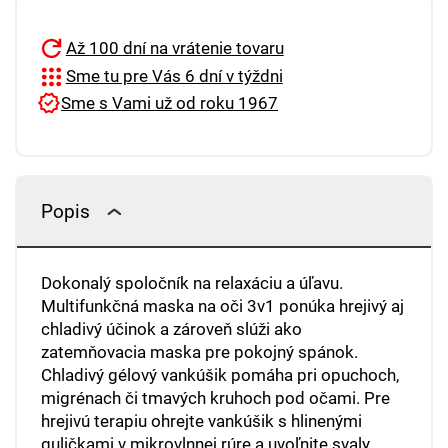
Až 100 dní na vrátenie tovaru
Sme tu pre Vás 6 dní v týždni
Sme s Vami už od roku 1967
Popis
Dokonalý spoločník na relaxáciu a úľavu.
Multifunkčná maska ​​na oči 3v1 ponúka hrejivý aj
chladivý účinok a zároveň slúži ako
zatemňovacia maska ​​pre pokojný spánok.
Chladivý gélový vankúšik pomáha pri opuchoch,
migrénach či tmavých kruhoch pod očami. Pre
hrejivú terapiu ohrejte vankúšik s hlinenými
guličkami v mikrovlnnej rúre a uvoľnite svaly