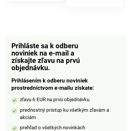
produktu
absorpčné schopnosti
a zároveň je
rýchloschnúci. Uterák
je vybavený
elastickým pútkom
pre zavesenie a
Prihláste sa k odberu
pohodlné zbalenie.
noviniek na e-mail
a
Materiál je odolný
získajte zľavu na prvú
proti pachom z
vlhkosti. Materiál:
objednávku.
mikrovlákno - 85%
polyester, 15%
Prihlásením k odberu noviniek
polyamid. Rozmery:
prostredníctvom e-mailu získate:
80 x 40 cm. Na
zľavu 6 EUR na prvú objednávku
športové aktivity Na
cesty aj na doma
prednostný prístup ku všetkým zľavám a
Ľahký a skladný na
akciám
minimum Super
mäkký a príjemný k
prehľad o všetkých novinkách