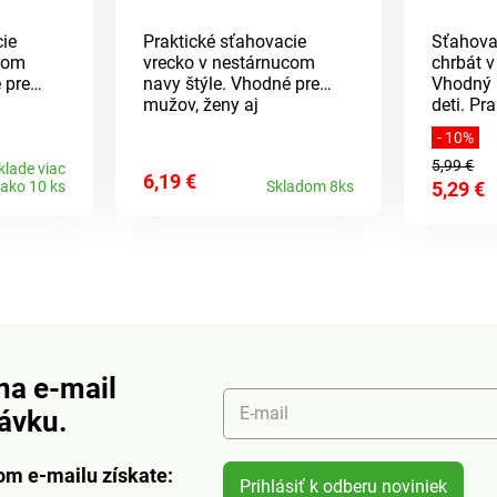
cie
Praktické sťahovacie
Sťahova
com
vrecko v nestárnucom
chrbát v
 pre
navy štýle. Vhodné pre
Vhodný 
mužov, ženy aj
deti. Pr
deti.Rozmery:
35x40cm
- 10%
 100%
41x32cmMateriál: 100%
polyuret
5,99 €
bavlna
klade viac
6,19 €
ako 10 ks
Skladom 8ks
5,29 €
na e-mail
E-mail
návku.
om e-mailu získate:
Prihlásiť k odberu noviniek