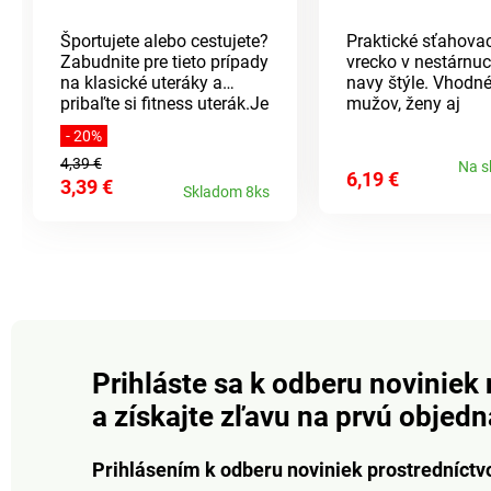
Športujete alebo cestujete?
Praktické sťahova
Zabudnite pre tieto prípady
vrecko v nestárnu
na klasické uteráky a
navy štýle. Vhodné
pribaľte si fitness uterák.Je
mužov, ženy aj
ľahký, super mäkký a
deti.Rozmery:
- 20%
príjemný k pokožke. Má
41x32cmMateriál:
4,39 €
ultra absorpčné
bavlna
Na s
6,19 €
3,39 €
schopnosti a zároveň je
Skladom 8ks
rýchloschnúci. Uterák je
vybavený elastickým
pútkom pre zavesenie a
pohodlné zbalenie.
Materiál je odolný proti
pachom z vlhkosti.
Materiál: mikrovlákno -
85% polyester, 15%
polyamid. Rozmery: 80 x
Prihláste sa k odberu noviniek 
40 cm. Na športové
a získajte zľavu na prvú objed
aktivity Na cesty aj na
doma Ľahký a skladný na
minimum Super mäkký a
Prihlásením k odberu noviniek prostredníctv
príjemný k pokožke