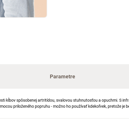
Parametre
sti kĺbov spôsobenej artritídou, svalovou stuhnutosťou a opuchmi. S in
omocou priloženého popruhu - možno ho používať kdekoľvek, pretože je b