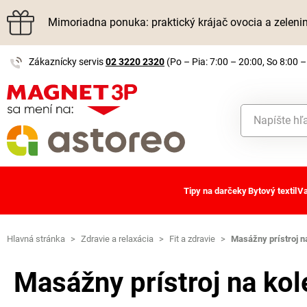
Mimoriadna ponuka: praktický krájač ovocia a zelen
Zákaznícky servis
02 3220 2320
(Po – Pia: 7:00 – 20:00, So 8:00 –
Tipy na darčeky
Bytový textil
Va
Hlavná stránka
>
Zdravie a relaxácia
>
Fit a zdravie
>
Masážny prístroj n
Masážny prístroj na ko