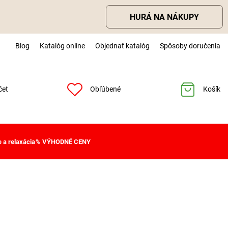
HURÁ NA NÁKUPY
Blog
Katalóg online
Objednať katalóg
Spôsoby doručenia
čet
Obľúbené
Košík
 a relaxácia
% VÝHODNÉ CENY