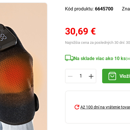
Kód produktu:
6645700
Zna
30,69 €
Najnižšia cena za posledných 30 dní:
30
Na sklade viac ako 10 ks
(o
Vloži
Až 100 dní na vrátenie tova