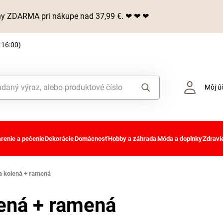
iny ZDARMA pri nákupe nad 37,99 €. ❤ ❤ ❤
 16:00)
Môj ú
renie a pečenie
Dekorácie
Domácnosť
Hobby a záhrada
Móda a doplnky
Zdravie
a kolená + ramená
lená + ramená