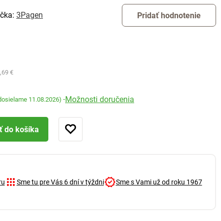
čka:
3Pagen
Pridať hodnotenie
,69 €
Možnosti doručenia
-
dosielame 11.08.2026)
ť do košíka
ru
Sme tu pre Vás 6 dní v týždni
Sme s Vami už od roku 1967