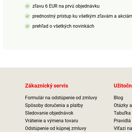
Schopnosť vysokej
zľavu 6 EUR na prvú objednávku
absorpcie Rýchloschnúci
Elastické pútko na
prednostný prístup ku všetkým zľavám a akciá
zavesenie a k pohodlnému
zbaleniu
prehľad o všetkých novinkách
Zákaznický servis
Užitočn
Formulár na odstúpenie od zmluvy
Blog
Spôsoby doručenia a platby
Otázky 
Sledovanie objednávok
Tabuľka 
Vrátenie a výmena tovaru
Pravidlá
Odstúpenie od kúpnej zmluvy
Víťazi n