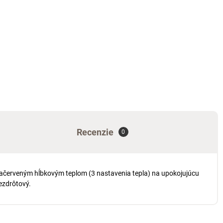
Recenzie
0
fračerveným hĺbkovým teplom (3 nastavenia tepla) na upokojujúcu
ezdrôtový.