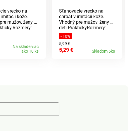
cie vrecko na
Sťahovacie vrecko na
 imitácii kože.
chrbát v imitácii kože.
pre mužov, ženy aj
Vhodný pre mužov, ženy aj
aktický.Rozmery:
deti.PraktickýRozmery:
. Materiál: 100%
35x40cmMateriál: 100%
- 10%
án.
polyuretán
5,99 €
Na sklade viac
5,29 €
ako 10 ks
Skladom 5ks