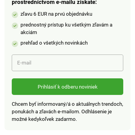
trvanlivý.Veľkosť: 36 -
trvanlivýVeľkosť: 36 -
prostredníctvom e-mailu získate:
41 (doporučujeme
41 (doporučujeme
zľavu 6 EUR na prvú objednávku
kupovať o číslo
kupovať o číslo
väčšie).
väčšie)
prednostný prístup ku všetkým zľavám a
akciám
prehľad o všetkých novinkách
E-mail
Prihlásiť k odberu noviniek
Chcem byť informovaný/á o aktuálnych trendoch,
ponukách a zľavách e-mailom. Odhlásenie je
možné kedykoľvek zadarmo.