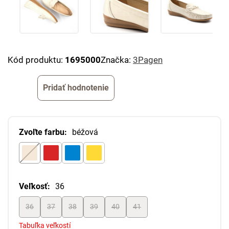
Kód produktu:
1695000
Značka:
3Pagen
Pridať hodnotenie
Zvoľte farbu:
béžová
Veľkosť:
36
36
37
38
39
40
41
Tabuľka veľkostí