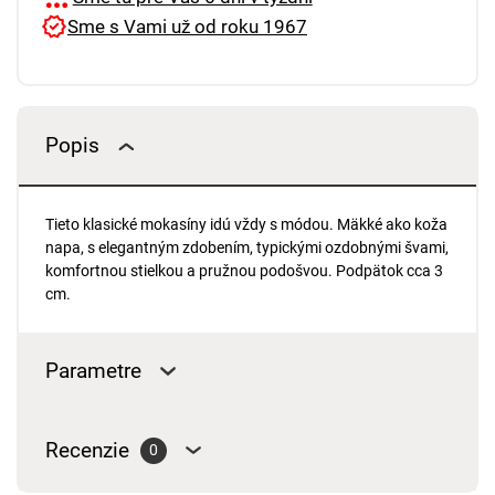
Sme s Vami už od roku 1967
Popis
Tieto klasické mokasíny idú vždy s módou. Mäkké ako koža
napa, s elegantným zdobením, typickými ozdobnými švami,
komfortnou stielkou a pružnou podošvou. Podpätok cca 3
cm.
Parametre
Recenzie
0