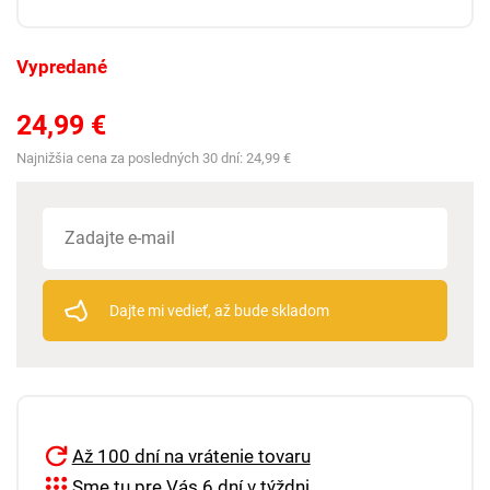
Vypredané
24,99 €
Najnižšia cena za posledných 30 dní:
24,99 €
Dajte mi vedieť, až bude skladom
Až 100 dní na vrátenie tovaru
Sme tu pre Vás 6 dní v týždni