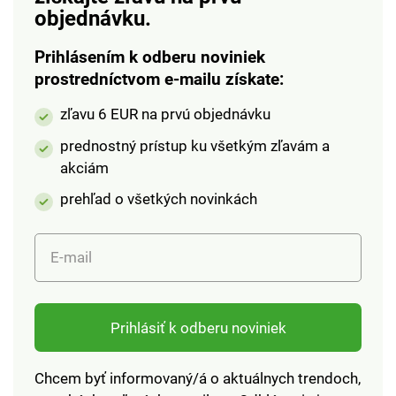
vhodná do umývačky.
svoju krištáľovú
objednávku.
Rozmery: 109 x 109 x
priezračnosť.
155 mm. Objem 0,9 l.
Rozmery: 13,7 x 13,7 x
Prihlásením k odberu noviniek
Jednoduchý a štýlový
19,5 cm. Objem: 1,75
prostredníctvom e-mailu získate:
tvar Praktická do
l.
zľavu 6 EUR na prvú objednávku
kuchyne, kúpeľne
alebo písací stôl
prednostný prístup ku všetkým zľavám a
Odolná proti oderu a
akciám
rozbitiu
Antibakteriálny a
prehľad o všetkých novinkách
zdravotne nezávadný
materiál
E-mail
Prihlásiť k odberu noviniek
Chcem byť informovaný/á o aktuálnych trendoch,