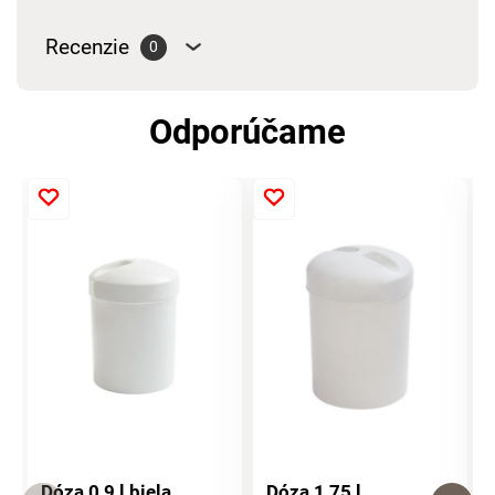
Recenzie
0
Odporúčame
Dóza 0,9 l biela
Dóza 1,75 l