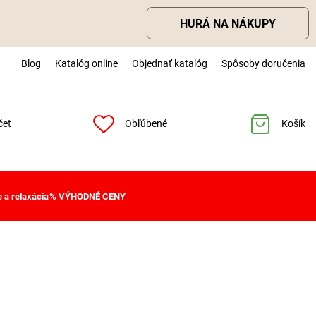
HURÁ NA NÁKUPY
Blog
Katalóg online
Objednať katalóg
Spôsoby doručenia
čet
Obľúbené
Košík
 a relaxácia
% VÝHODNÉ CENY