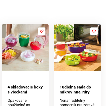
4 skladovacie boxy
10dielna sada do
s viečkami
mikrovlnnej rúry
Opakovane
Nenahraditeľný
použiteľné as
pomocník pre zdravé