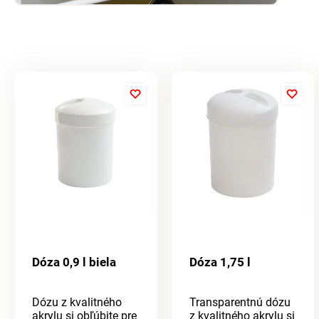
Dóza 0,9 l biela
Dóza 1,75 l
Dózu z kvalitného
Transparentnú dózu
akrylu si obľúbite pre
z kvalitného akrylu si