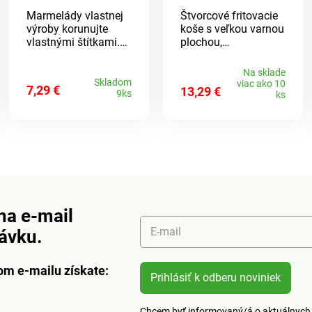
fritézy
Marmelády vlastnej
Štvorcové fritovacie
výroby korunujte
koše s veľkou varnou
vlastnými štítkami.
plochou,
Každý zásobník so 4
vrúbkovaním na dne
motívmi.
a optimálnou
Na sklade
cirkuláciou vzduchu
Skladom
viac ako 10
7,29 €
13,29 €
9ks
na rýchle a
ks
rovnomerné varenie.
Jednoduché čistenie
a úspora miesta pri
skladovaní. 1x
červený, 1x čierny.
na e-mail
E-mail
návku.
om e-mailu získate:
Prihlásiť k odberu noviniek
Chcem byť informovaný/á o aktuálnych 