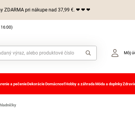
iny ZDARMA pri nákupe nad 37,99 €. ❤ ❤ ❤
 16:00)
Môj ú
renie a pečenie
Dekorácie
Domácnosť
Hobby a záhrada
Móda a doplnky
Zdravie
hladničky