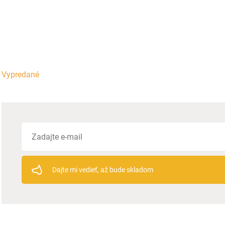
Vypredané
Dajte mi vedieť, až bude skladom