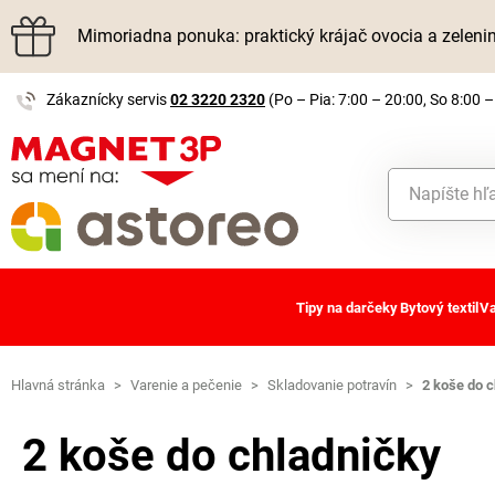
Mimoriadna ponuka: praktický krájač ovocia a zelen
Zákaznícky servis
02 3220 2320
(Po – Pia: 7:00 – 20:00, So 8:00 –
Tipy na darčeky
Bytový textil
Va
Hlavná stránka
>
Varenie a pečenie
>
Skladovanie potravín
>
2 koše do c
2 koše do chladničky