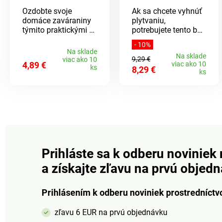
kuchyne, kúpeľne
ks
Ozdobte svoje
Ak sa chcete vyhnúť
alebo písací stôl
domáce zaváraniny
plytvaniu,
Odolná proti oderu a
týmito praktickými aj
potrebujete tento box
rozbitiu
peknými etiketami.
na vajíčka: pri
Antibakteriálny a
- 10%
100 kusov
nákupe čerstvých
zdravotne
Na sklade
Na sklade
samolepiacich
vajec, pri skladovaní
nezávadný materiál
9,29 €
viac ako 10
4,89 €
viac ako 10
štítkov je uložených
alebo dokonca pri
ks
8,29 €
ks
v zásobníku.
rozdávaní
Rozmery jednej
veľkonočných
etikety: 70 x 45 mm.
vajíčok. Šetrný k
životnému
prostrediu. Vyhnúť
sa plytvaniu je ľahké.
Prihláste sa k odberu noviniek 
a získajte zľavu na prvú objed
Prihlásením k odberu noviniek prostredníctv
zľavu 6 EUR na prvú objednávku