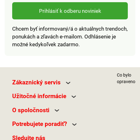
symbolov. Batérie nie
Sľubujeme, že úspech
sú súčasťou balenia.
bude zaručený. Batérie
Prihlásiť k odberu noviniek
nie sú súčasťou
balenia.
Chcem byť informovaný/á o aktuálnych trendoch,
ponukách a zľavách e-mailom. Odhlásenie je
možné kedykoľvek zadarmo.
Co bylo
Zákaznický servis
opraveno
Užitočné informácie
O spoločnosti
Potrebujete poradiť?
Sledujte nás