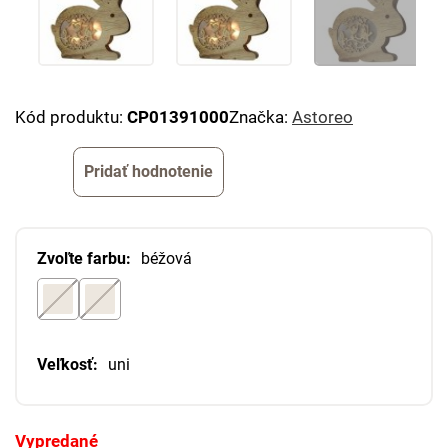
Kód produktu:
CP01391000
Značka:
Astoreo
Pridať hodnotenie
Zvoľte farbu:
béžová
Veľkosť:
uni
Vypredané