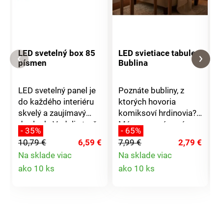
LED svetelný box 85
LED svietiace tabule
písmen
Bublina
LED svetelný panel je
Poznáte bubliny, z
do každého interiéru
ktorých hovoria
skvelý a zaujímavý
komiksoví hrdinovia?
doplnok. Vedeli ste, že
Máme pre vás práve
- 35%
- 65%
za vás dokáže
takú, podsvietenú 5
10,79 €
6,59 €
7,99 €
2,79 €
oznámiť takmer
LED diódami. A vôbec
Na sklade viac
Na sklade viac
čokoľvek? A to
nemusí zostať
Detail
Detail
ako 10 ks
ako 10 ks
celkom originálne.
prázdna.
Stačí vybrať vhodné
Popisovačom, ktorý je
produktu
produktu
písmená a
súčasťou balenia do
jednoducho ich
nej môžete originálne
zasunúť do drážok
oznámiť všetko, čo