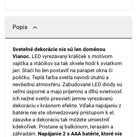
Popis
Svetelné dekorácie nie sú len doménou
Vianoc.
LED vyrezávaný králiček s motívom
vajíčka a vtáčikov sa tak skvele hodí k sviatkom
jari. Stačí ho len postaviť na parapet okna či
poličku. Teplá farba svetla navodí útulnú a
nevšednú atmosféru. Zabudované LED diódy sú
veľmi úsporné a majú príjemnú a dlhú svietivosť.
Ich nežné svetlo presvieti jemne vyrezávanú
dekoráciu v krásnom efekte. Vďaka napájaniu z
batérie nie ste obmedzovaný prístupom k el.
zásuvke a dekoráciu tak môžete umiestniť
kdekoľvek. Pristane aj balkónom, terasám a
záhradám.
Napájanie 2 x AAA batérie, ktoré nie