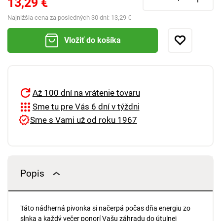
13,29 €
Najnižšia cena za posledných 30 dní:
13,29 €
Vložiť do košíka
Až 100 dní na vrátenie tovaru
Sme tu pre Vás 6 dní v týždni
Sme s Vami už od roku 1967
Popis
Táto nádherná pivonka si načerpá počas dňa energiu zo
slnka a každý večer ponorí Vašu záhradu do útulnej