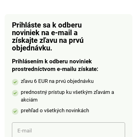
Prevádzka na 1 x AA
Ni-MH batériu 200
mAh (súčasť balenia).
Prihláste sa k odberu
noviniek na e-mail
a
získajte zľavu na prvú
objednávku.
Prihlásením k odberu noviniek
prostredníctvom e-mailu získate:
zľavu 6 EUR na prvú objednávku
prednostný prístup ku všetkým zľavám a
akciám
prehľad o všetkých novinkách
E-mail