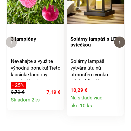
3 lampióny
Solárny lampáš s LED
sviečkou
Neváhajte a využite
Solárny lampáš
výhodnú ponuku! Tieto
vytvára útulnú
klasické lamióny
atmosféru vonku
vytvárajú príjemnú
vďaka blikajúcemu
- 25%
atmosféru pre každú
plamienku LED
10,29 €
9,79 €
7,19 €
príležitosť - vo vnútri aj
sviečky. Ideálne na
Detail
Na sklade viac
Skladom 2ks
vonku.
zavesenie na balkóny,
Detail
ako 10 ks
konáre alebo terasy.
produktu
produktu
Napájaná solárnou
energiou a
bezdrôtovo.