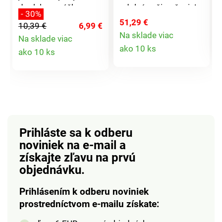
doplnkom vášho
odolné voči počasiu!
- 30%
bývania, ale aj
Naše vonkajšie
51,29 €
10,39 €
6,99 €
nevyhnutným
koberce v pestrom
Na sklade viac
Na sklade viac
pomocníkom pri
marakéšskom štýle
Detail
Detail
ako 10 ks
ako 10 ks
údržbe domácnosti.
zaisťujú pohodlie na
produktu
Rozmer: 40x60cm.
balkóne aj na záhrade
produktu
po celý rok, za dažďa i
snehu. Sú mimoriadne
odolné, odpudzujú
špinu a ľahko sa
udržujú. Stačí ich
Prihláste sa k odberu
osprchovať záhradnou
noviniek na e-mail
a
hadicou a sú opäť
získajte zľavu na prvú
čisté. Marocký etno
štýl. Do interiéru +
objednávku.
exteriéru. Odolné +
odpudzujúce
Prihlásením k odberu noviniek
nečistoty. Udržateľné
prostredníctvom e-mailu získate:
+ odolné. 3 farby, 3