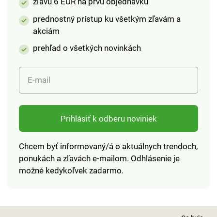
zľavu 6 EUR na prvú objednávku
rozmery.
prednostný prístup ku všetkým zľavám a
akciám
prehľad o všetkých novinkách
E-mail
Prihlásiť k odberu noviniek
Chcem byť informovaný/á o aktuálnych trendoch,
ponukách a zľavách e-mailom. Odhlásenie je
možné kedykoľvek zadarmo.