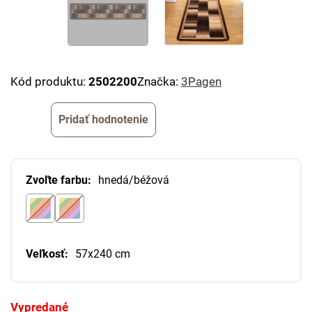
Kód produktu:
2502200
Značka:
3Pagen
Pridať hodnotenie
Zvoľte farbu:
hnedá/béžová
Veľkosť:
57x240 cm
Vypredané