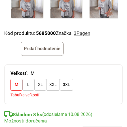
Kód produktu:
5685000
Značka:
3Pagen
Pridať hodnotenie
Veľkosť:
M
M
L
XL
XXL
3XL
Tabuľka veľkostí
Skladom 8 ks
(odosielame 10.08.2026)
Možnosti doručenia