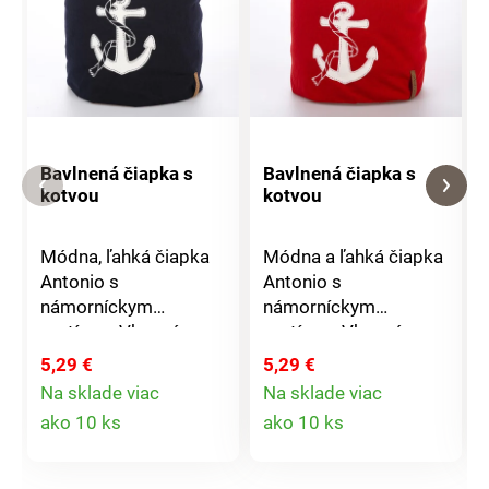
Bavlnená čiapka s
Bavlnená čiapka s
kotvou
kotvou
Módna, ľahká čiapka
Módna a ľahká čiapka
Antonio s
Antonio s
námorníckym
námorníckym
motívom.Vkusná a
motívom.Vkusná a
štýlová, vhodná pre
štýlová, vhodná pre
5,29 €
5,29 €
všetky ročné
všetky ročné
Na sklade viac
Na sklade viac
obdobia.Materiál:
obdobia.Materiál:
Detail
Detail
ako 10 ks
ako 10 ks
100% bavlna Rozmer:
100% bavlna Rozmer:
produktu
produktu
unisex (dámska i
unisex (dámska i
pánska)
pánska)