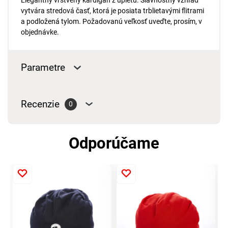
Elegantný vrstvený kardigan z úpletu. Slávnostný vzhľad
vytvára stredová časť, ktorá je posiata trblietavými flitrami
a podložená tylom. Požadovanú veľkosť uveďte, prosím, v
objednávke.
Parametre
Recenzie
0
Odporúčame