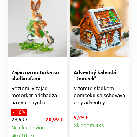
Zajac na motorke so
Adventný kalendár
sladkosťami
"Domček"
Roztomilý zajac
V tomto sladkom
motorkár prichádza
domčeku sa schováva
na svojej rýchlej
celý adventný
motorke a priváža
kalendár s čokoládou
- 10%
lahodnú čokoládu
- na každý deň jeden
9,29 €
23,69 €
20,99 €
Detail
plnenú smotanovým
lahodný kúsok.
Skladom 4ks
Na sklade viac
krémom. Drevená
Zloženie: cukor (41,2
Detail
produktu
ako 10 ks