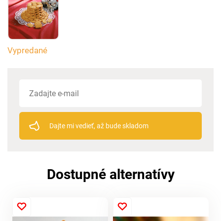
Vypredané
Dajte mi vedieť, až bude skladom
Dostupné alternatívy