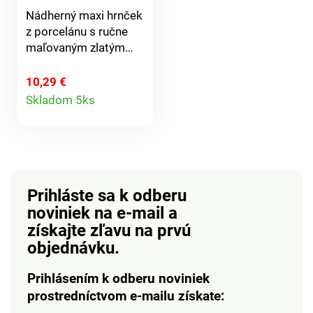
výrobku.Vyrobené v
Nádherný maxi hrnček
EU pre: 3Pagen
z porcelánu s ručne
Versand und
maľovaným zlatým
Handelsges. mbH St.
okrajom, naplnený
Jöris Strasse 16 - 28
exkluzívnou zmesou
10,29 €
52477 Alsdorf
Detail
praliniek. Nechajte sa
Nemecko
Skladom 5ks
zlákať!
produktu
Prihláste sa k odberu
noviniek na e-mail
a
získajte zľavu na prvú
objednávku.
Prihlásením k odberu noviniek
prostredníctvom e-mailu získate: