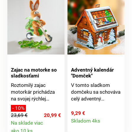
Zajac na motorke so
Adventný kalendár
sladkosťami
"Domček"
Roztomilý zajac
V tomto sladkom
motorkár prichádza
domčeku sa schováva
na svojej rýchlej
celý adventný
motorke a priváža
kalendár s čokoládou
- 10%
lahodnú čokoládu
- na každý deň jeden
9,29 €
23,69 €
20,99 €
Detail
plnenú smotanovým
lahodný kúsok.
Skladom 4ks
Na sklade viac
krémom. Drevená
Zloženie: cukor (41,2
Detail
produktu
ako 10 ks