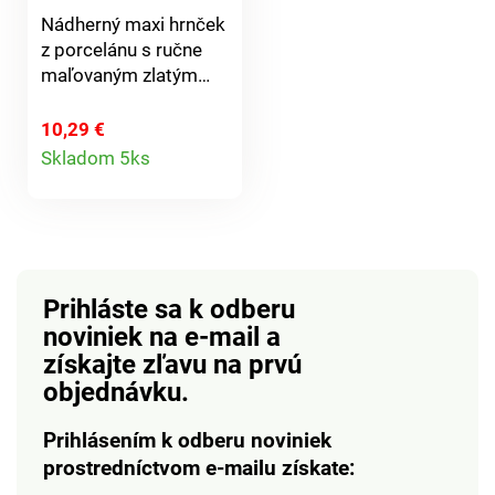
výrobku.Vyrobené v
Nádherný maxi hrnček
EU pre: 3Pagen
z porcelánu s ručne
Versand und
maľovaným zlatým
Handelsges. mbH St.
okrajom, naplnený
Jöris Strasse 16 - 28
exkluzívnou zmesou
10,29 €
52477 Alsdorf
Detail
praliniek. Nechajte sa
Nemecko
Skladom 5ks
zlákať!
produktu
Prihláste sa k odberu
noviniek na e-mail
a
získajte zľavu na prvú
objednávku.
Prihlásením k odberu noviniek
prostredníctvom e-mailu získate: