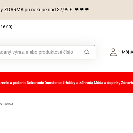
iny ZDARMA pri nákupe nad 37,99 €. ❤ ❤ ❤
 16:00)
Môj ú
renie a pečenie
Dekorácie
Domácnosť
Hobby a záhrada
Móda a doplnky
Zdravie
ov nerez