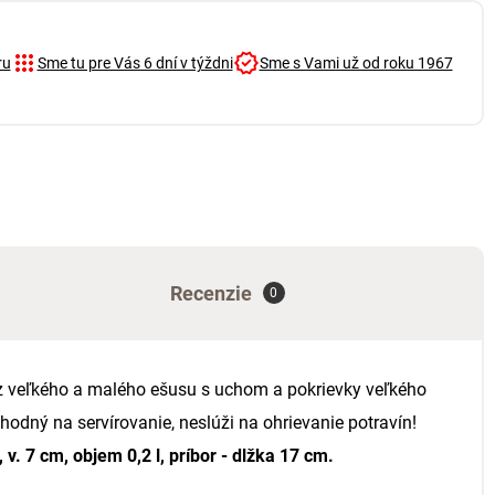
ru
Sme tu pre Vás 6 dní v týždni
Sme s Vami už od roku 1967
Recenzie
0
 veľkého a malého ešusu s uchom a pokrievky veľkého
Vhodný na servírovanie, neslúži na ohrievanie potravín!
 v. 7 cm, objem 0,2 l, príbor - dlžka 17 cm.