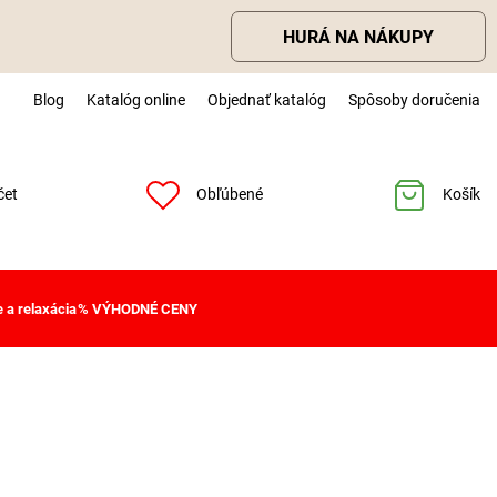
HURÁ NA NÁKUPY
Blog
Katalóg online
Objednať katalóg
Spôsoby doručenia
čet
Obľúbené
Košík
 a relaxácia
% VÝHODNÉ CENY