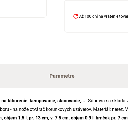
Až 100 dní na vrátenie tova
Parametre
 na táborenie, kempovanie, stanovanie,....
Súprava sa skladá z
ríboru - na nože otvárač korunkových uzáverov. Materiál: nerez. 
 objem 1,5 l, pr. 13 cm, v. 7,5 cm, objem 0,9 l, hrnček pr. 7 cm,