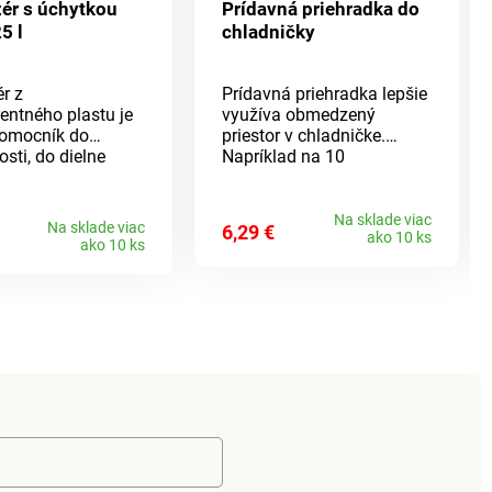
ér s úchytkou
Prídavná priehradka do
5 l
chladničky
r z
Prídavná priehradka lepšie
entného plastu je
využíva obmedzený
pomocník do
priestor v chladničke.
sti, do dielne
Napríklad na 10
šade tam, kde
plechoviek s nápojmi
jete mať prehľadne
naukladanými na seba
potraviny, rôzne
alebo na hygienické
Na sklade viac
Na sklade viac
6,29 €
ako 10 ks
i či súčiastky.
oddelenie potravín.
ako 10 ks
z pružného plastu
Najlepšie je objednať si 2
e, aby sa
naraz - pre viac miesta a
 dostali prach
poriadok v chladničke!
kutiny. Praktická
 veľmi uľahčuje
áciu. Z odolného,
entného plastu.
: 235 x 160 x 155