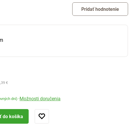
Pridať hodnotenie
cm
,39 €
Možnosti doručenia
-
ovných dní)
ť do košíka