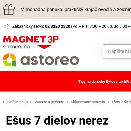
Mimoriadna ponuka: praktický krájač ovocia a zelen
Zákaznícky servis
02 3220 2320
(Po – Pia: 7:00 – 20:00, So 8:00 –
Tipy na darčeky
Bytový textil
Va
Hlavná stránka
>
Varenie a pečenie
>
Skladovanie potravín
>
Ešus 7 diel
Ešus 7 dielov nerez