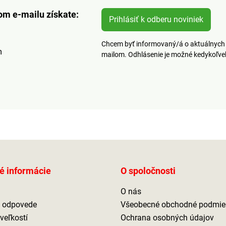
om e-mailu získate:
Prihlásiť k odberu noviniek
Chcem byť informovaný/á o aktuálnych 
m
mailom. Odhlásenie je možné kedykoľv
é informácie
O spoločnosti
O nás
a odpovede
Všeobecné obchodné podmie
veľkostí
Ochrana osobných údajov