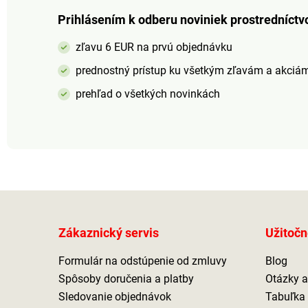
kúpeľne alebo písací stôl
Prihlásením k odberu noviniek prostredníctv
Odolná proti oderu a
rozbitiu Antibakteriálny a
zľavu 6 EUR na prvú objednávku
zdravotne nezávadný
materiál
prednostný prístup ku všetkým zľavám a akciá
prehľad o všetkých novinkách
Zákaznický servis
Užitočn
Formulár na odstúpenie od zmluvy
Blog
Spôsoby doručenia a platby
Otázky 
Sledovanie objednávok
Tabuľka 