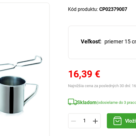
Kód produktu:
CP02379007
Veľkosť:
priemer 15 
16,39 €
Najnižšia cena za posledných 30 dní:
16
Skladom
(odosielame do 3 prac
Vloži