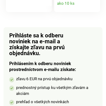
Detail
a zeleninu rýchlo,
Vďaka stlačením
ako 10 ks
produktu
bezpečne a bez
vonkajšieho tlačidla
produktu
veľkého odpadu.
kocky ľahko vyskočia.
Ergonomická,
S lopatkou na
bezpečná. Bez čepele.
hygienické
Rýchla a presná.
servírovanie.Box na
Minimálny odpad.
ľad s tlačidlom. 2
Prihláste sa k odberu
formičky na 32 kociek
noviniek na e-mail
a
ľadu. 1 dávkovacia
získajte zľavu na prvú
odmerka. Basilico.
objednávku.
Prihlásením k odberu noviniek
prostredníctvom e-mailu získate:
zľavu 6 EUR na prvú objednávku
prednostný prístup ku všetkým zľavám a
akciám
prehľad o všetkých novinkách