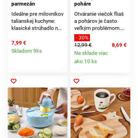
parmezán
poháre
Ideálne pre milovníkov
Otváranie viečok fliaš
talianskej kuchyne:
a pohárov je často
klasické strúhadlo na
veľkým problémom.
parmezán s
Nie však pre náš
- 30%
protišmykovou
otvárač s inovatívnym
7,99 €
12,99 €
8,69 €
Detail
gumovou základňou -
mechanizmom. Stačí
Skladom 9ks
Na sklade viac
extrémne ostré.
jemne pootočiť a bez
Detail
produktu
ako 10 ks
Ideálne tiež pre všetky
námahy uvoľní každé
druhy tvrdých syrov,
viečko.
produktu
muškátový oriešok,
zázvor, cesnak.