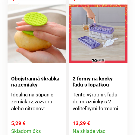
Obojstranná škrabka
2 formy na kocky
na zemiaky
ľadu s lopatkou
Ideálna na šúpanie
Tento výrobník ľadu
zemiakov, zázvoru
do mrazničky s 2
alebo citrónov:
voliteľnými formami
plastová škrabka na
zmrazí a uskladní
zeleninu s 2 stranami
dostatočné množstvo
5,29 €
13,29 €
Detail
na výber. Šúpe ovocie
ľadových kociek.
Skladom 6ks
Na sklade viac