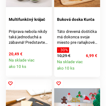
Multifunkčný krájač
Buková doska Kurča
Príprava nebola nikdy
Táto drevená doštička
taká jednoduchá a
má dokonca svoje
zábavná! Predstavte
miesto pre raňajkové
si, že počas
vajíčko.
- 30%
niekoľkých minút
20,49 €
10,29 €
6,99 €
spracujete ovocie a
Na sklade viac
Na sklade viac
Detail
zeleninu, čo Vám
Detail
ako 10 ks
ako 10 ks
poskytne viac času
produktu
sústrediť sa na iné
produktu
činnosti pri Vašom
varení. Teraz budete
robiť veľa úkonov
vďaka jedinému
pomocníkovi. S ním