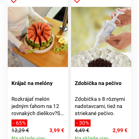
Krájač na melóny
Zdobička na pečivo
Rozkrájať melón
Zdobička s 8 rôznymi
jedným ťahom na 12
nadstavcami, tiež na
rovnakých dielikov?S
striekané pečivo.
krájačom na melóny
- 65%
- 30%
budete ako kuchár
12,29 €
3,99 €
4,49 €
2,99 €
profesionál. Krájač má
Na sklade viac
Na sklade viac