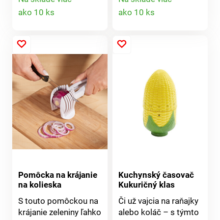
úchytky z odolného a
Detail
Detail
ako 10 ks
ako 10 ks
zdravotne
nezávadného plastu a
produktu
produktu
nerezovej čepele.
Vhodný na krájanie
melónov do 20 cm.
Rozmery: 35 x 31 x 7
cm.
Pomôcka na krájanie
Kuchynský časovač
na kolieska
Kukuričný klas
S touto pomôckou na
Či už vajcia na raňajky
krájanie zeleniny ľahko
alebo koláč – s týmto