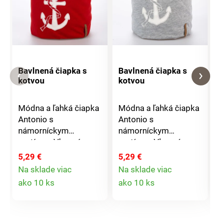
Bavlnená čiapka s
Bavlnená čiapka s
kotvou
kotvou
Módna a ľahká čiapka
Módna a ľahká čiapka
Antonio s
Antonio s
námorníckym
námorníckym
motívom.Vkusná a
motívom.Vkusná a
štýlová, vhodná pre
štýlová, vhodná pre
5,29 €
5,29 €
všetky ročné
všetky ročné
Na sklade viac
Na sklade viac
obdobia.Materiál:
obdobia.Materiál:
Detail
Detail
ako 10 ks
ako 10 ks
100% bavlna Rozmer:
100% bavlna Rozmer:
produktu
produktu
unisex (dámska i
unisex (dámska i
pánska)
pánska)