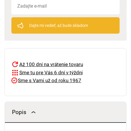
Dajte mi vedieť, až bude skladom
Až 100 dní na vrátenie tovaru
Sme tu pre Vás 6 dní v týždni
Sme s Vami už od roku 1967
Popis