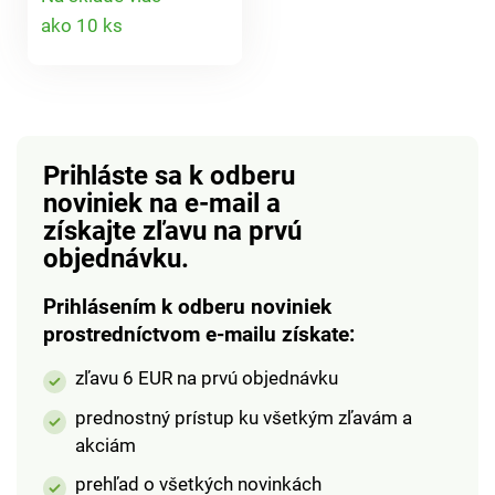
ostatným zásobníkom
Detail
ako 10 ks
a zaistí hygienické
skladovanie.
produktu
Dekoratívne +
hygienický. Na vatu +
vložky. Dodávame bez
obsahu.
Prihláste sa k odberu
noviniek na e-mail
a
získajte zľavu na prvú
objednávku.
Prihlásením k odberu noviniek
prostredníctvom e-mailu získate:
zľavu 6 EUR na prvú objednávku
prednostný prístup ku všetkým zľavám a
akciám
prehľad o všetkých novinkách