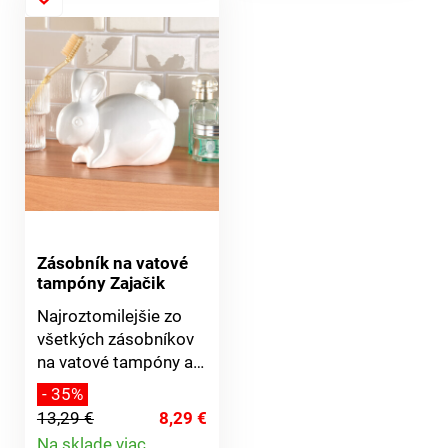
depilácia voskom.
Jemná a ľahká
aplikácia. Súprava 3
ks rôznych farieb.
Java.
Zásobník na vatové
tampóny Zajačik
Najroztomilejšie zo
všetkých zásobníkov
na vatové tampóny a
tyčinky! Náš lesklý
- 35%
snehobiely zajačik sa
13,29 €
8,29 €
vyrovná všetkým
Na sklade viac