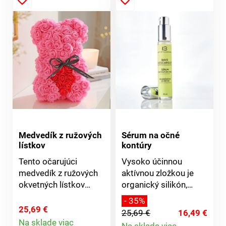
Medvedík z ružových
Sérum na očné
lístkov
kontúry
Tento očarujúci
Vysoko účinnou
medvedík z ružových
aktívnou zložkou je
okvetných lístkov
organický silikón,
bude ozdobou Vašej
ktorý umožňuje
- 35%
kúpeľne. A ak ho
optimálnu regeneráciu
25,69 €
25,69 €
16,49 €
nastriekate svojím
pokožky a pôsobí
Na sklade viac