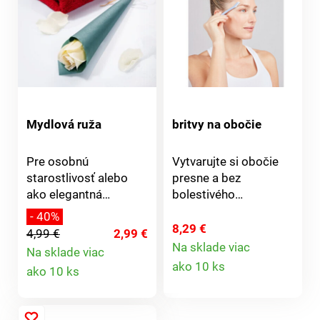
Priehradka na drobnú
kozmetiku Odolný
plast Bambusové
veko
Mydlová ruža
britvy na obočie
Pre osobnú
Vytvarujte si obočie
starostlivosť alebo
presne a bez
ako elegantná
bolestivého
kúpeľňová dekorácia -
vytrhávania. Britvy na
- 40%
ruža na dlhej stonke,
obočie jemne a rýchlo
8,29 €
4,99 €
2,99 €
vyrobená z
odstraňujú chĺpky.
Na sklade viac
Na sklade viac
Detail
najjemnejšieho mydla.
Počas chvíľky získate
Detail
ako 10 ks
ako 10 ks
pestovaný vzhľad. Pre
produktu
presný tvar obočia.
produktu
Žiadne ťahanie, žiadna