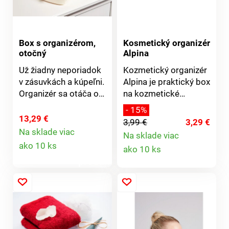
odbúrateľné.
Box s organizérom,
Kosmetický organizér
otočný
Alpina
Už žiadny neporiadok
Kozmetický organizér
v zásuvkách a kúpeľni.
Alpina je praktický box
Organizér sa otáča o
na kozmetické
360° vpravo/vľavo.
obrúsky a drobnú
- 15%
Odnímateľná horná
kozmetiku. Je
13,29 €
3,99 €
3,29 €
časť má 5 priehradiek
vyrobený z kvalitného
Na sklade viac
Na sklade viac
Detail
na štetce, očné linky,
a odolného plastu.
Detail
ako 10 ks
ako 10 ks
mascaru, rúže, vatové
Bambusové veko je
produktu
tyčinky. Pevná
opatrené otvorom pre
produktu
základňa so zásuvkou
ľahké odoberanie
pojme (vlasové)
obrúskov. Rozmery:
šperky.
16,5 x 15,5 x 9,7 cm.
Kozmetický organizér
Box na obrúsky