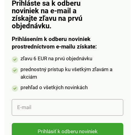
Prihláste sa k odberu
peeling. Pre všetky
Bohatá na vitamín E. S
noviniek na e-mail
a
typy pleti.
antioxidantmi.
získajte zľavu na prvú
Antibakteriálne.
Nemastné.
Biologicky
Upozorňujeme, že z
objednávku.
odbúrateľné.
hygienických dôvodov
nie je možné vymeniť
Prihlásením k odberu noviniek
kozmetické výrobky,
prostredníctvom e-mailu získate:
parfumy a doplnky
zľavu 6 EUR na prvú objednávku
stravy.
prednostný prístup ku všetkým zľavám a
akciám
prehľad o všetkých novinkách
E-mail
Prihlásiť k odberu noviniek