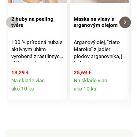
2 huby na peeling
Maska na vlasy s
tváre
arganovým olejom
100 % prírodná huba s
Arganový olej, "zlato
aktívnym uhlím
Maroka" z jadier
vyrobená z rastlinných
plodov arganovníka, je
vlákien na jemné
bohatý na nenasýtené
čistenie a odstránenie
mastné kyseliny,
13,29 €
25,69 €
odumretých kožných
vitamín E, antioxidanty
Na sklade viac
Na sklade viac
buniek. Podporujte
a ceramid A2. Veľmi
Detail
Detail
ako 10 ks
ako 10 ks
vyváženú hodnotu PH.
účinne sa stará o vlasy
produktu
produktu
Pred použitím stačí
a vyživuje ich až do
krátko namočiť do
končekov. Vlasy sú
vody. Pre hladkú
hebké, lesklé a ľahšie
sviežu pokožku - a
sa upravujú. S
šetrná pre životné
nenasýtenými
prostredie! Jemný
mastnými kyselinami.