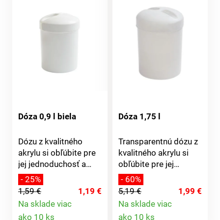
Dóza 0,9 l biela
Dóza 1,75 l
Dózu z kvalitného
Transparentnú dózu z
akrylu si obľúbite pre
kvalitného akrylu si
jej jednoduchosť a
obľúbite pre jej
funkčnosť. Je
jednoduchosť a
- 25%
- 60%
praktická a hodí sa
funkčnosť. Je
1,59 €
1,19 €
5,19 €
1,99 €
nielen na potraviny, ale
praktická a hodí sa
Na sklade viac
Na sklade viac
uložíte do nej aj rôzne
nielen na potraviny, ale
Detail
Detail
ako 10 ks
ako 10 ks