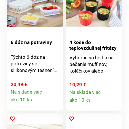
6 dóz na potraviny
4 koše do
teplovzdušnej fritézy
Týchto 6 dóz na
Výborne sa hodia na
potraviny so
pečenie muffinov,
silikónovým tesnením
koláčikov alebo
udrží zvyšky jedla,
hranoliek v
občerstvenie alebo
teplovzdušnej fritéze a
20,49 €
10,29 €
zásoby dlhšie čerstvé.
rúre. S praktickými
Na sklade viac
Na sklade viac
Detail
Ideálne do chladničky
Detail
rukoväťami a
ako 10 ks
ako 10 ks
alebo špajze. Po
nepriľnavým
produktu
produktu
použití možno
povrchom - žiadne
stohovať pre úsporu
vymazávanie, žiadne
miesta.
pripečené zvyšky.