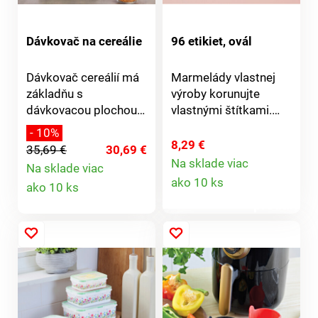
Dávkovač na cereálie
96 etikiet, ovál
Dávkovač cereálií má
Marmelády vlastnej
základňu s
výroby korunujte
dávkovacou plochou a
vlastnými štítkami.
dva akrylové
Každý zásobník so 4
- 10%
zásobníky na 2 druhy
motívmi.
8,29 €
35,69 €
30,69 €
müsli. Môžete si
Na sklade viac
Na sklade viac
Detail
vybrať, stačí otočiť
Detail
ako 10 ks
ako 10 ks
rukoväťou a vybrané
produktu
müsli sa nasype do
produktu
misky. Objem 1
zásobníka 3,5 l.
Materiál: PS, PP, TPR,
ABS. Rozmery: 32,6 x
19 x 42 cm.