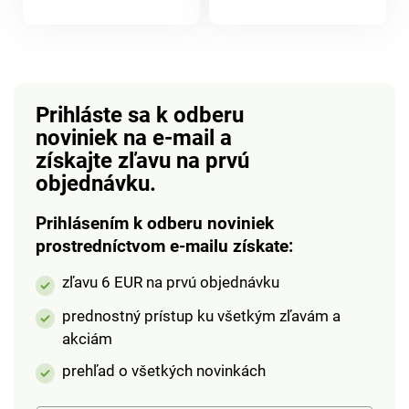
spracovanie.
optimálna cirkulácia
produktu
Dekoratívna +
vzduchu. Chlieb a
praktická. Basilico.
ostatné pečivo tak
Exkluzívne MAGNET
rýchlo neosychajú a
3P.
neplesnivejú.
Prihláste sa k odberu
noviniek na e-mail
a
získajte zľavu na prvú
objednávku.
Prihlásením k odberu noviniek
prostredníctvom e-mailu získate:
zľavu 6 EUR na prvú objednávku
prednostný prístup ku všetkým zľavám a
akciám
prehľad o všetkých novinkách