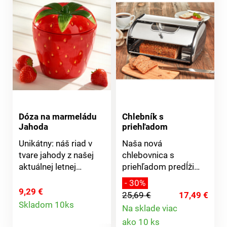
Vhodné do umývačky
riadu. Odolné voči
teplu do 230 °C. 2x
červený, 2x čierny.
Dóza na marmeládu
Chlebník s
Jahoda
priehľadom
Unikátny: náš riad v
Naša nová
tvare jahody z našej
chlebovnica s
aktuálnej letnej
priehľadom predĺži
kolekcie - vysoko
čerstvosť pečiva.
- 30%
kvalitné spracovanie
Vďaka drážkovanému
9,29 €
25,69 €
17,49 €
Detail
so zmyslom pre
dnu a zadným
Skladom 10ks
Na sklade viac
detail. Na získanie iba
vzduchovým otvorom
Detail
produktu
ako 10 ks
u nás. Vysoko kvalitné
je zachovaná