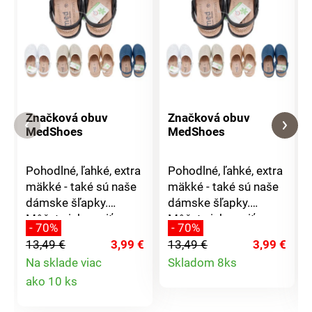
Značková obuv
Značková obuv
MedShoes
MedShoes
Pohodlné, ľahké, extra
Pohodlné, ľahké, extra
mäkké - také sú naše
mäkké - také sú naše
dámske šľapky.
dámske šľapky.
Môžete ich nosiť
Môžete ich nosiť
- 70%
- 70%
doma alebo do nich
doma alebo do nich
13,49 €
3,99 €
13,49 €
3,99 €
jednoducho vkĺznete a
jednoducho vkĺznete a
Detail
Na sklade viac
Skladom 8ks
vyjdete na záhradu.
vyjdete na záhradu.
Detail
ako 10 ks
Majú skvelé
Majú skvelé
produktu
odvetrávanie a ľahko
odvetrávanie a ľahko
produktu