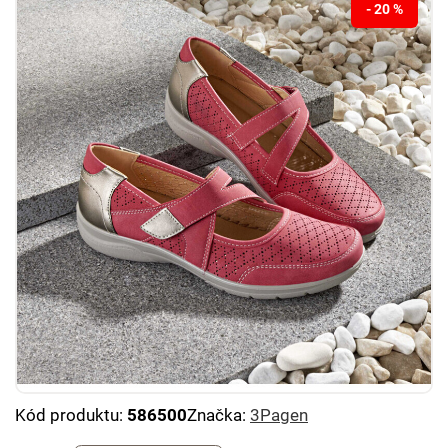
- 20 %
Kód produktu:
586500
Značka:
3Pagen