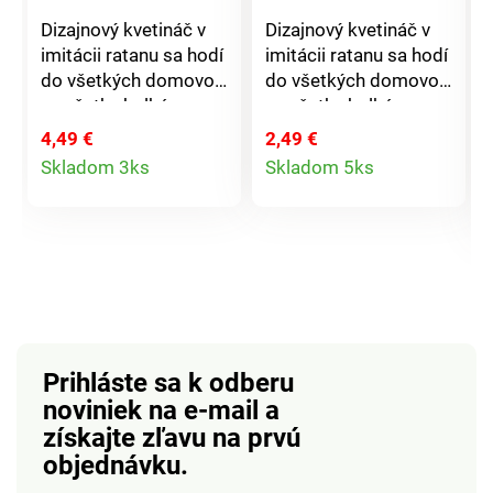
Dizajnový kvetináč v
Dizajnový kvetináč v
imitácii ratanu sa hodí
imitácii ratanu sa hodí
do všetkých domovov,
do všetkých domovov,
na všetky balkóny a
na všetky balkóny a
terasy. Kvety alebo
terasy. Kvety alebo
4,49 €
2,49 €
Detail
Detail
bylinky sa v ňom
bylinky sa v ňom
Skladom 3ks
Skladom 5ks
naozaj skvele
naozaj skvele
produktu
produktu
vynímajú. Rozmery: 24
vynímajú. Rozmery: 14
x 22,2 cm. Vyrobené v
x 12,8 cm. Vyrobené v
Taliansku.
Taliansku.
Prihláste sa k odberu
noviniek na e-mail
a
získajte zľavu na prvú
objednávku.