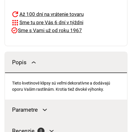
Až 100 dní na vrátenie tovaru
Sme tu pre Vás 6 dní v týždni
Sme s Vami už od roku 1967
Popis
Tieto kvetinové klipsy sú veľmi dekoratívne a dodávajú
oporu Vašim rastlinám. Krotia tiež divoké výhonky.
Parametre
Recenzie
0