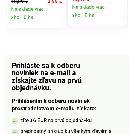
12,29 €
3,99 €
profesionál. Krájač má
na očiach. Prevádzka
Na sklade viac
Na sklade viac
úchytky z odolného a
na 2 mikro batérie
Detail
Detail
ako 10 ks
ako 10 ks
zdravotne
AAA, 1,5 V (nie sú
produktu
nezávadného plastu a
súčasťou).
produktu
nerezovej čepele.
Magnetický.
Vhodný na krájanie
Nastaviteľný až na 60
melónov do 20 cm.
minút. Ľahko čitateľný.
Rozmery: 35 x 31 x 7
Basilico.
cm.
Prihláste sa k odberu
noviniek na e-mail
a
získajte zľavu na prvú
objednávku.
Prihlásením k odberu noviniek
prostredníctvom e-mailu získate:
zľavu 6 EUR na prvú objednávku
prednostný prístup ku všetkým zľavám a