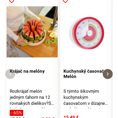
Krájač na melóny
Kuchynský časovač
Melón
Rozkrájať melón
S týmto šikovným
jedným ťahom na 12
kuchynským
rovnakých dielikov?S
časovačom v dizajne
krájačom na melóny
vodného melónu
- 65%
budete ako kuchár
budete mať čas vždy
15,49 €