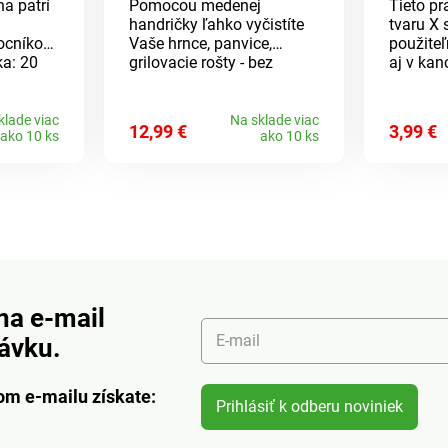
na patrí
Pomocou medenej
Tieto pr
handričky ľahko vyčistíte
tvaru X 
cníkov.
Vaše hrnce, panvice,
použite
ka: 20
grilovacie rošty - bez
aj v kan
Oceľ20
škrabancov. Na kov, sklo,
elastick
porcelán atď.
na balen
skladov
klade viac
Na sklade viac
12,99 €
3,99 €
ako 10 ks
ako 10 ks
časopis
papiera,
na e-mail
E-mail
návku.
om e-mailu získate:
Prihlásiť k odberu noviniek