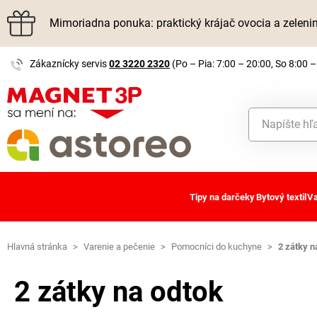
Mimoriadna ponuka: praktický krájač ovocia a zelen
Zákaznícky servis
02 3220 2320
(Po – Pia: 7:00 – 20:00, So 8:00 –
Tipy na darčeky
Bytový textil
Va
Hlavná stránka
>
Varenie a pečenie
>
Pomocníci do kuchyne
>
2 zátky n
2 zátky na odtok