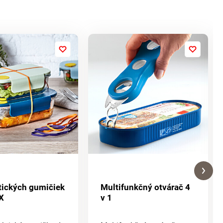
tických gumičiek
Multifunkčný otvárač 4
 X
v 1