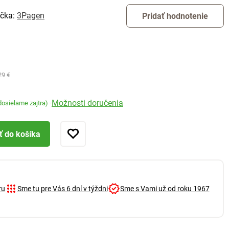
čka:
3Pagen
Pridať hodnotenie
29 €
Možnosti doručenia
-
dosielame zajtra)
ť do košíka
ru
Sme tu pre Vás 6 dní v týždni
Sme s Vami už od roku 1967