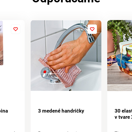
pina
3 medené handričky
30 elas
v tvare