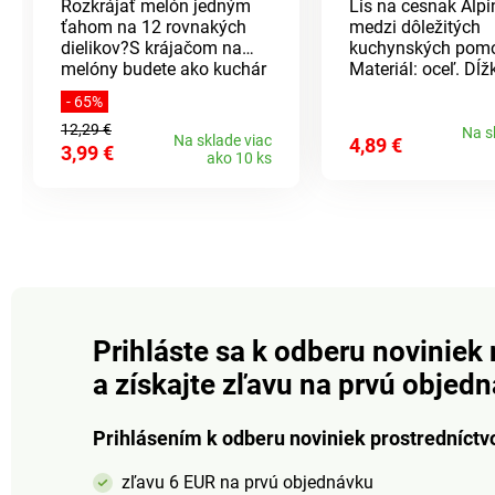
Rozkrájať melón jedným
Lis na cesnak Alpi
ťahom na 12 rovnakých
medzi dôležitých
dielikov?S krájačom na
kuchynských pomo
melóny budete ako kuchár
Materiál: oceľ. Dĺž
profesionál. Krájač má
cm.Lis na cesnak
- 65%
úchytky z odolného a
cm
12,29 €
zdravotne nezávadného
Na s
Na sklade viac
4,89 €
3,99 €
plastu a nerezovej čepele.
ako 10 ks
Vhodný na krájanie
melónov do 20 cm.
Rozmery: 35 x 31 x 7 cm.
Prihláste sa k odberu noviniek 
a získajte zľavu na prvú objed
Prihlásením k odberu noviniek prostredníctv
zľavu 6 EUR na prvú objednávku