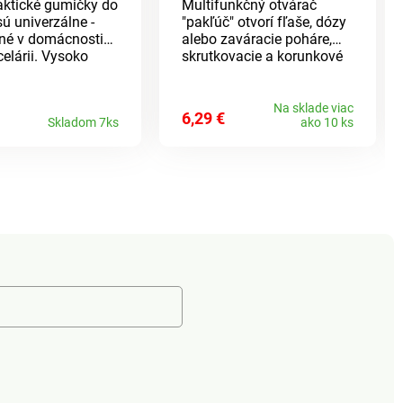
aktické gumičky do
Multifunkčný otvárač
sú univerzálne -
"pakľúč" otvorí fľaše, dózy
ľné v domácnosti
alebo zaváracie poháre,
celárii. Vysoko
skrutkovacie a korunkové
é a odolné, ideálne
uzávery. Otvárač na
ie, prepravu a
plechovky s očkom tiež
anie nádob,
dokáže perforovať
Na sklade viac
6,29 €
Skladom 7ks
ako 10 ks
ov, zväzkov
plechovky s
 kníh atď.
kondenzovaným mliekom.