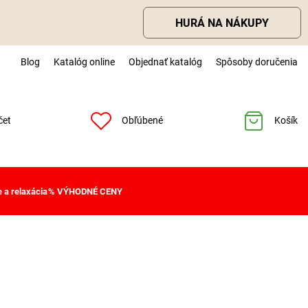
HURÁ NA NÁKUPY
Blog
Katalóg online
Objednať katalóg
Spôsoby doručenia
čet
Obľúbené
Košík
 a relaxácia
% VÝHODNÉ CENY