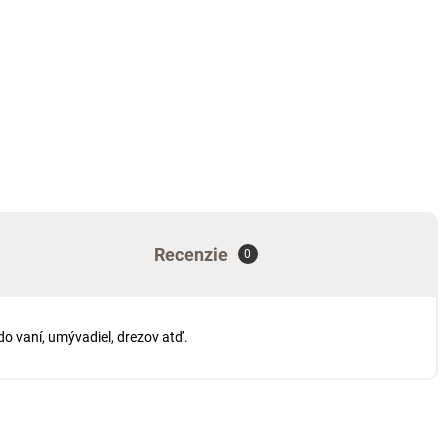
Recenzie
0
do vaní, umývadiel, drezov atď.