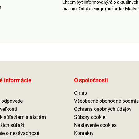
Chcem byť informovaný/á o aktuálnych 
m
mailom. Odhlásenie je možné kedykoľv
é informácie
O spoločnosti
O nás
a odpovede
Všeobecné obchodné podmie
veľkostí
Ochrana osobných údajov
 k súťažiam a akciám
Súbory cookie
ašich súťaží
Nastavenie cookies
ie o nezávadnosti
Kontakty