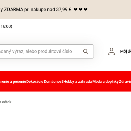
iny ZDARMA pri nákupe nad 37,99 €. ❤ ❤ ❤
 16:00)
Môj ú
renie a pečenie
Dekorácie
Domácnosť
Hobby a záhrada
Móda a doplnky
Zdravie
a odtok