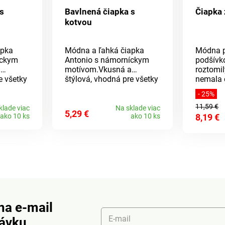
s
Bavlnená čiapka s
Čiapka
kotvou
apka
Módna a ľahká čiapka
Módna p
íckym
Antonio s námorníckym
podšívko
a
motívom.Vkusná a
roztomi
e všetky
štýlová, vhodná pre všetky
nemala 
riál:
ročné obdobia.Materiál:
zimnej 
- 25%
er:
100% bavlna Rozmer:
zime, ab
11,59 €
pánska)
unisex (dámska i pánska)
vyberajt
klade viac
Na sklade viac
5,29 €
ako 10 ks
ako 10 ks
8,19 €
bude vš
kategóriám. Z
100% akr
fleece.
na e-mail
E-mail
návku.