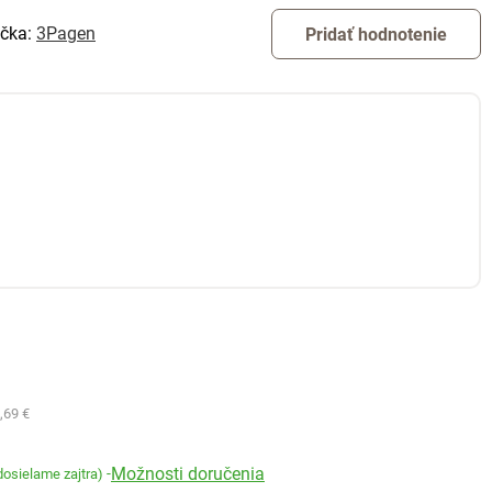
čka:
3Pagen
Pridať hodnotenie
,69 €
Možnosti doručenia
-
dosielame zajtra)