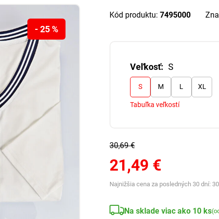
Kód produktu:
7495000
Zna
- 25 %
Veľkosť:
S
S
M
L
XL
Tabuľka veľkostí
30,69 €
21,49 €
Najnižšia cena za posledných 30 dní:
30
Na sklade viac ako 10 ks
(o