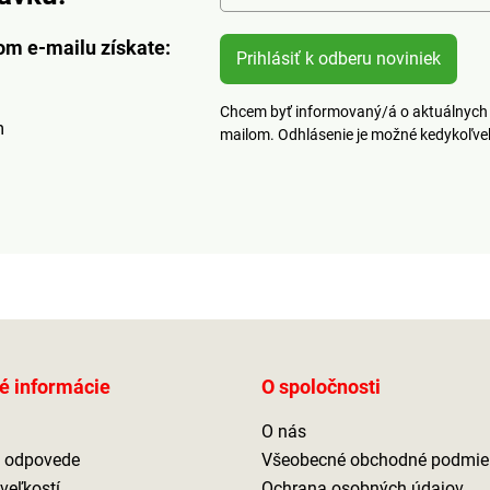
om e-mailu získate:
Prihlásiť k odberu noviniek
Chcem byť informovaný/á o aktuálnych 
m
mailom. Odhlásenie je možné kedykoľv
é informácie
O spoločnosti
O nás
a odpovede
Všeobecné obchodné podmie
veľkostí
Ochrana osobných údajov