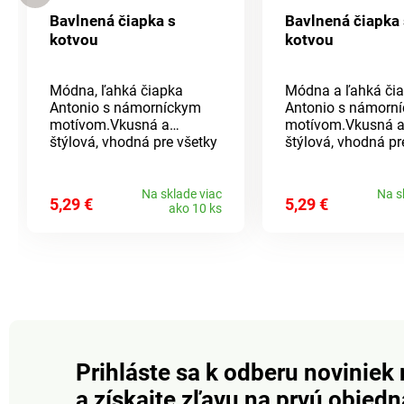
Bavlnená čiapka s
Bavlnená čiapka 
kotvou
kotvou
Módna, ľahká čiapka
Módna a ľahká či
Antonio s námorníckym
Antonio s námorn
motívom.Vkusná a
motívom.Vkusná 
štýlová, vhodná pre všetky
štýlová, vhodná pr
ročné obdobia.Materiál:
ročné obdobia.Mate
100% bavlna Rozmer:
100% bavlna Rozm
unisex (dámska i pánska)
unisex (dámska i 
Na sklade viac
Na s
5,29 €
5,29 €
ako 10 ks
Prihláste sa k odberu noviniek 
a získajte zľavu na prvú objed