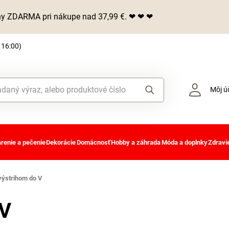
iny ZDARMA pri nákupe nad 37,99 €. ❤ ❤ ❤
 16:00)
Môj ú
renie a pečenie
Dekorácie
Domácnosť
Hobby a záhrada
Móda a doplnky
Zdravie
 výstrihom do V
 V