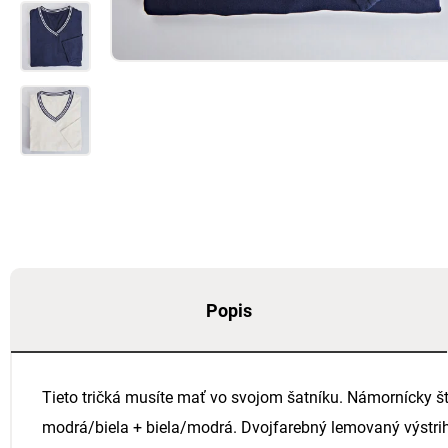
Popis
Tieto tričká musíte mať vo svojom šatníku. Námornícky štý
modrá/biela + biela/modrá. Dvojfarebný lemovaný výstrih d