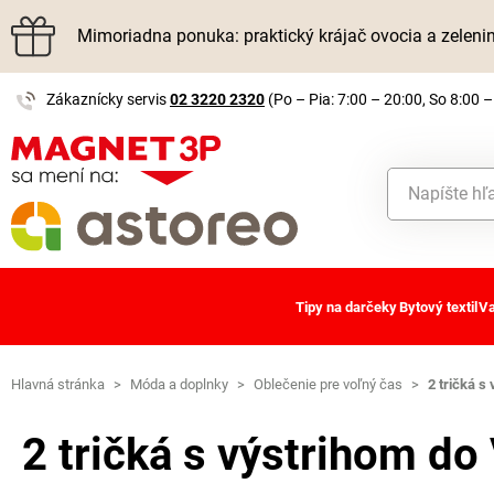
Mimoriadna ponuka: praktický krájač ovocia a zelen
Zákaznícky servis
02 3220 2320
(Po – Pia: 7:00 – 20:00, So 8:00 –
Tipy na darčeky
Bytový textil
Va
Hlavná stránka
>
Móda a doplnky
>
Oblečenie pre voľný čas
>
2 tričká s
2 tričká s výstrihom do