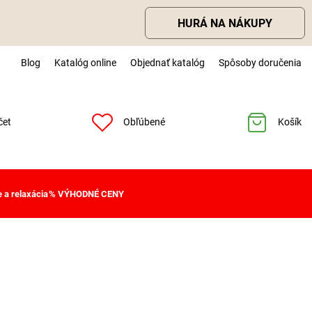
HURÁ NA NÁKUPY
Blog
Katalóg online
Objednať katalóg
Spôsoby doručenia
čet
Obľúbené
Košík
 a relaxácia
% VÝHODNÉ CENY