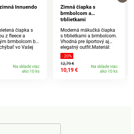
 zimná Innuendo
Zimná čiapka s
brmbolcom a
trblietkami
letená čiapka s
Moderná mäkučká čiapka
u z fleece a
s trblietkami a brmbolcom.
lým brmbolcom by
Vhodná pre športový aj
chýbať vo Vašej
elegatný outfit.Materiál:
výbave. Nedovoľte
100% akryl.
- 20%
y Vás prekvapila a
12,79 €
e už dnes! Slušať
Na sklade viac
Na sklade viac
10,19 €
etkým vekovým
ako 10 ks
ako 10 ks
loženie:
yl, podšívka z