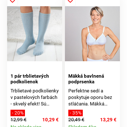
1 pár trblietavých
Mäkká bavlnená
podkolienok
podprsenka
Trblietavé podkolienky
Perfektne sedí a
v pastelových farbách
poskytuje oporu bez
- skvelý efekt! Sú
stláčania. Mäkká
fantastické na
podprsenka šetrná k
- 20%
- 35%
nosenie: jemne
pokožke z mäkkej
12,99 €
10,29 €
20,49 €
13,29 €
rebrované a vysoko
bavlny s košíčkami
Detail