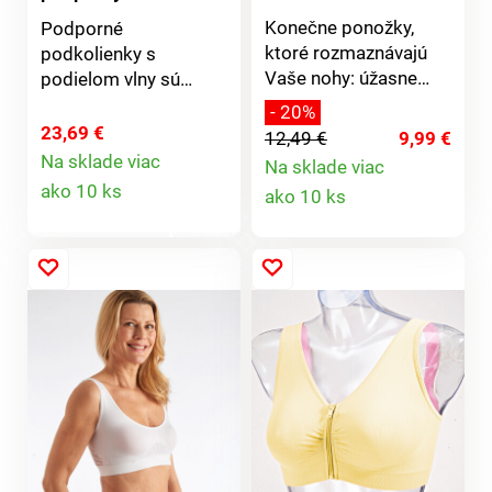
podkolienok
Konečne ponožky,
Podporné
ktoré rozmaznávajú
podkolienky s
Vaše nohy: úžasne
podielom vlny sú
mäkké, priedušné a
ideálne - hlavne pri
- 20%
vysokoelastické,
cestovaní, dlhom státí
23,69 €
12,49 €
9,99 €
netlačia a
a sedení. Stimulujú
Na sklade viac
Na sklade viac
nezarezávajú sa.
Detail
krvný obeh a
Detail
ako 10 ks
ako 10 ks
poskytujú nohám
produktu
produktu
hrejivé pohodlie.
Dobre vypracovaná
päta, ručne viazaná
špička, komfortný lem
bez otlakov.