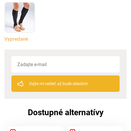
Vypredané
Dajte mi vedieť, až bude skladom
Dostupné alternatívy