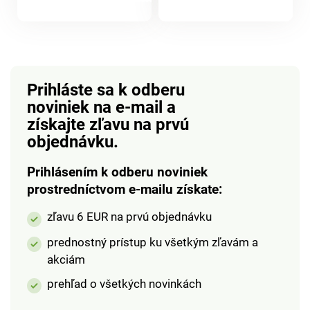
a zadočka bez toho,
ramienka. Zapínanie
produktu
aby sťahovala. Letná
na 3 háčiky.
jemná pletenina je
vysokoelastická a
nebráni pohybu.
Prihláste sa k odberu
noviniek na e-mail
a
získajte zľavu na prvú
objednávku.
Prihlásením k odberu noviniek
prostredníctvom e-mailu získate:
zľavu 6 EUR na prvú objednávku
prednostný prístup ku všetkým zľavám a
akciám
prehľad o všetkých novinkách