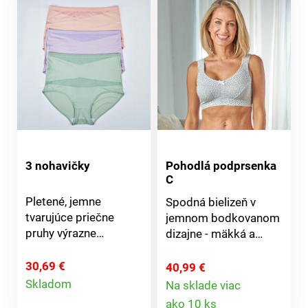
3 nohavičky
Pohodlá podprsenka
C
Pletené, jemne
Spodná bielizeň v
tvarujúce priečne
jemnom bodkovanom
pruhy výrazne
dizajne - mäkká a
zoštíhľujú oblasť
príjemná ako druhá
brucha. Vysoký obsah
koža.Formuje a
30,69 €
40,99 €
Detail
elastanu vytvára
podopiera.
Skladom
Na sklade viac
tvarovanú líniu bokov
Detail
Odľahčujúce
ako 10 ks
produktu