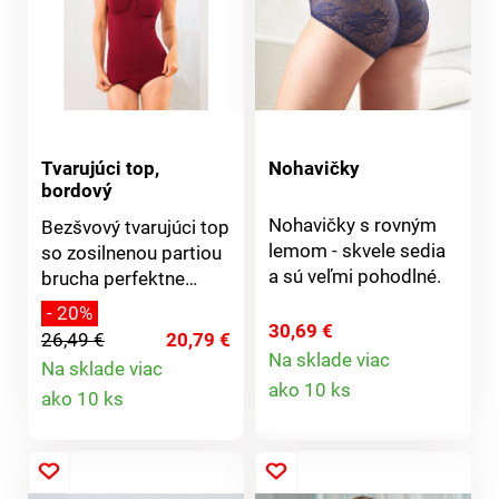
široká guma pod
pás pod prsiami sa
prsiami sa nezhŕňa.
nekrčí.
Tvarujúci top,
Nohavičky
bordový
Nohavičky s rovným
Bezšvový tvarujúci top
lemom - skvele sedia
so zosilnenou partiou
a sú veľmi pohodlné.
brucha perfektne
formuje a odčaruje
- 20%
Vám jednu konfekčnú
30,69 €
26,49 €
20,79 €
veľkosť. Príťažlivé
Na sklade viac
Na sklade viac
Detail
nariasenie v oblasti
Detail
ako 10 ks
ako 10 ks
poprsia. Podopiera a
produktu
uľavuje chrbtu vďaka
produktu
prekríženým
ramienkam.