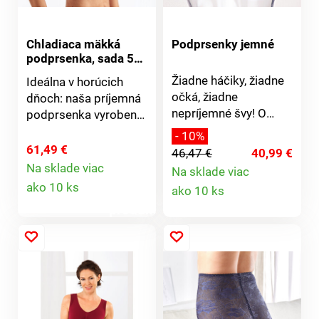
Chladiaca mäkká
Podprsenky jemné
podprsenka, sada 5
ks
Žiadne háčiky, žiadne
Ideálna v horúcich
očká, žiadne
dňoch: naša príjemná
nepríjemné švy! O
podprsenka vyrobená
tejto mäkkej
z osviežujúceho
- 10%
podprsenke ste vždy
chladivého high-tech
61,49 €
46,47 €
40,99 €
snívali. Mäkká a
materiálu - prirodzene
Na sklade viac
Na sklade viac
príjemná, ako druhá
Detail
priedušná a pružná.
Detail
ako 10 ks
ako 10 ks
koža, tvaruje a
Sedí ako druhá koža,
produktu
podporuje bez toho,
produktu
formuje a podpiera
aby sťahovala alebo
bez zovretia. Žiadne
bola viditeľná pod
háčiky, žiadne pútka,
oblečením. Predný
žiadne zarezávajúce
zips pre ľahké
sa švy. Pohodlné
obliekanie, ramienka
ramienka sa
sa nezarezávajú,
nezarezávajú, široký