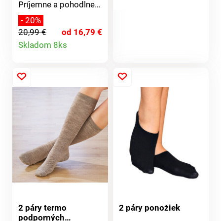
Príjemne a pohodlne
produktu
bezpečnosť.
sa nosia, vypracované
- 20%
jemné mäkké lemy sa
20,99 €
od 16,79 €
nezarezávajú do
Detail
Skladom 8ks
pokožky.
produktu
2 páry termo
2 páry ponožiek
podporných