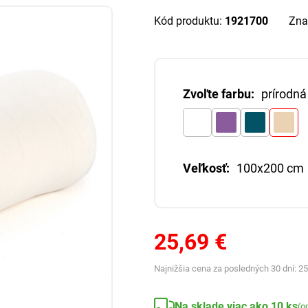
Kód produktu:
1921700
Zna
Zvoľte farbu:
prírodná
Veľkosť:
100x200 cm
25,69 €
Najnižšia cena za posledných 30 dní:
25
Na sklade viac ako 10 ks
(o