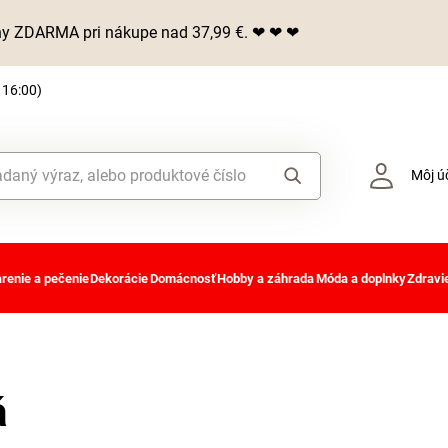
iny ZDARMA pri nákupe nad 37,99 €. ❤ ❤ ❤
 16:00)
Môj ú
renie a pečenie
Dekorácie
Domácnosť
Hobby a záhrada
Móda a doplnky
Zdravie
á