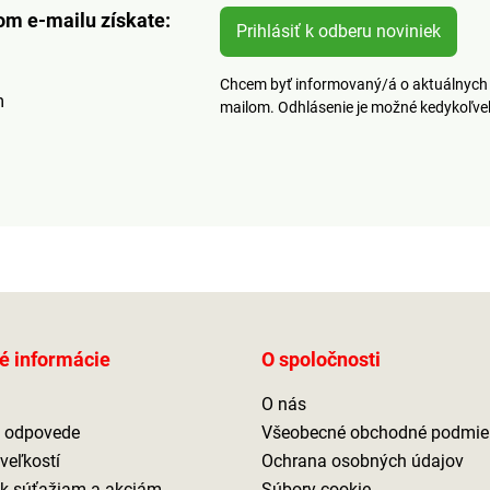
om e-mailu získate:
Prihlásiť k odberu noviniek
Chcem byť informovaný/á o aktuálnych 
m
mailom. Odhlásenie je možné kedykoľv
é informácie
O spoločnosti
O nás
a odpovede
Všeobecné obchodné podmie
veľkostí
Ochrana osobných údajov
 k súťažiam a akciám
Súbory cookie