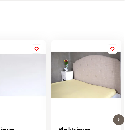
 jersey
Plachta jersey