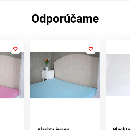
Odporúčame
Plachta jersey
Plachta