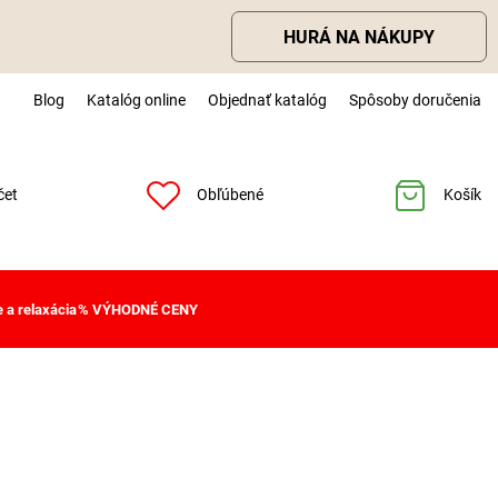
HURÁ NA NÁKUPY
Blog
Katalóg online
Objednať katalóg
Spôsoby doručenia
čet
Obľúbené
Košík
 a relaxácia
% VÝHODNÉ CENY