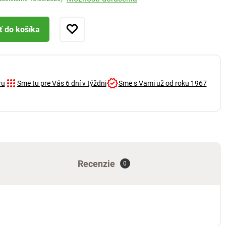
ť do košíka
ru
Sme tu pre Vás 6 dní v týždni
Sme s Vami už od roku 1967
Recenzie
0