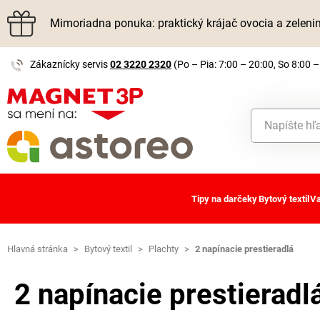
Mimoriadna ponuka: praktický krájač ovocia a zelen
Zákaznícky servis
02 3220 2320
(Po – Pia: 7:00 – 20:00, So 8:00 –
Tipy na darčeky
Bytový textil
Va
Hlavná stránka
>
Bytový textil
>
Plachty
>
2 napínacie prestieradlá
2 napínacie prestieradl