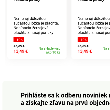
Nemenej dôležitou
Nemenej dôležitou
súčasťou lôžka je plachta.
súčasťou lôžka je 
Napínacia žerzejová
Napínacia žerzejo
plachta z našej ponuky
plachta z našej p
spĺňa všetky požiadavky
spĺňa všetky poži
- 10%
- 10%
na komfort a príjemne
na komfort a príj
15,39 €
15,39 €
mäkký materiál. Rozmery
mäkký materiál. 
Na sklade viac
Na s
13,49 €
13,49 €
na dvojposteľ: 180 x 200 x
na dvojposteľ: 180
ako 10 ks
30 cm. Materiál: 100%
30 cm. Materiál: 
bavlna. Pranie na 60° C.
bavlna. Pranie na 
Gramáž: 150 GSM. Náš
Gramáž: 150 GSM
tip: Plachty sa dajú skvele
tip: Plachty sa daj
kombinovať s obliečkami z
kombinovať s obli
našej pestrej ponuky.
našej pestrej ponu
Prihláste sa k odberu noviniek 
a získajte zľavu na prvú objed