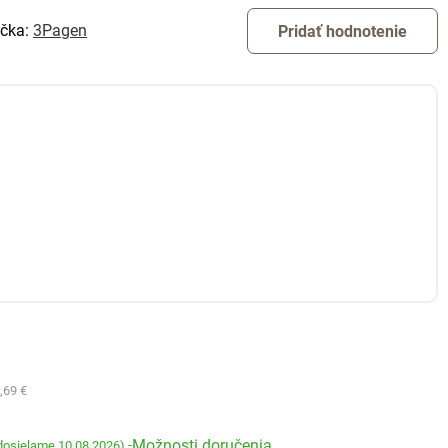
čka:
3Pagen
Pridať hodnotenie
,69 €
Možnosti doručenia
-
dosielame 10.08.2026)