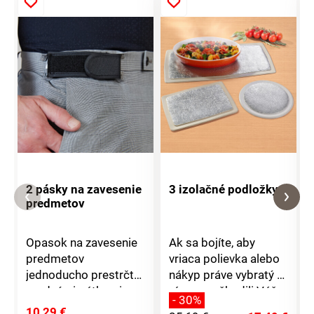
2 pásky na zavesenie
3 izolačné podložky
predmetov
Opasok na zavesenie
Ak sa bojíte, aby
predmetov
vriaca polievka alebo
jednoducho prestrčte
nákyp práve vybratý z
prednými pútkami na
rúry nepoškodili Váš
- 30%
opasku, zapnite a
krásny drevený stôl,
10,29 €