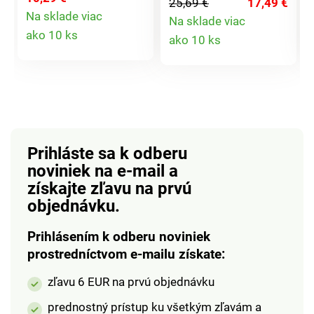
25,69 €
17,49 €
bude Vám perfektne
odporúčame Vám
Na sklade viac
Na sklade viac
sedieť. Žiadna spona
tieto tepelne odolné
Detail
Detail
ako 10 ks
ako 10 ks
neprekáža a nič nie je
podložky. Jednoduchá
produktu
objemné. Praktický je
údržba.
produktu
tiež pripevnenie
kľúčov, baterky alebo
čiapky.
Prihláste sa k odberu
noviniek na e-mail
a
získajte zľavu na prvú
objednávku.
Prihlásením k odberu noviniek
prostredníctvom e-mailu získate:
zľavu 6 EUR na prvú objednávku
prednostný prístup ku všetkým zľavám a