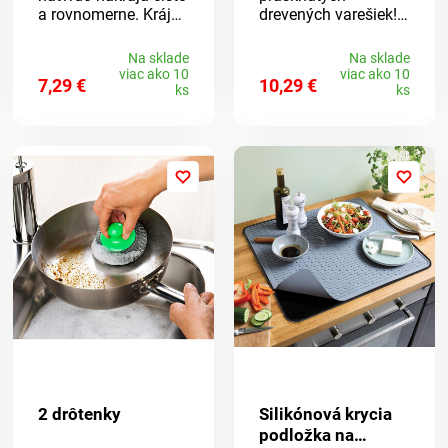
a rovnomerne. Krájač
drevených varešiek!
na vajcia s nožmi z
Hladké, neporézne
nehrdzavejúcej ocele
lyžice s nepriľnavým
Na sklade
Na sklade
je ideálny pomocník
povrchom sú
viac ako 10
viac ako 10
7,29 €
10,29 €
pri príprave šalátov,
dokonalou
ks
ks
sendvičov a
alternatívou - bez
predjedál. Ostrý a
choroboplodných
rýchly. Rovnaké
zárodkov,
dieliky.
odpudzujúce
Nehrdzavejúca oceľ.
nečistoty a odolné.
2 drôtenky
Silikónová krycia
podložka na