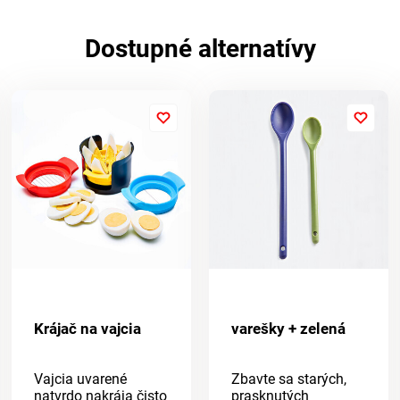
Dostupné alternatívy
Krájač na vajcia
varešky + zelená
Vajcia uvarené
Zbavte sa starých,
natvrdo nakrája čisto
prasknutých