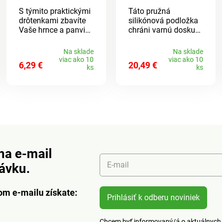
sporák
S týmito praktickými
Táto pružná
drôtenkami zbavíte
silikónová podložka
Vaše hrnce a panvice
chráni varnú dosku
odolných pripálenín
pred poškriabaním,
za okamih. Žiadne
škvrnami a
Na sklade
Na sklade
poškriabanie, žiadne
striekajúcou vodou a
viac ako 10
viac ako 10
6,29 €
20,49 €
úsilie - a bez
slúži aj ako tepelne
ks
ks
zničených nechtov.
odolná pracovná
plocha.
Protišmyková,
možno ju utierať a
zrolovať, aby sa
ušetrilo miesto.
na e-mail
E-mail
návku.
om e-mailu získate:
Prihlásiť k odberu noviniek
Chcem byť informovaný/á o aktuálnych 