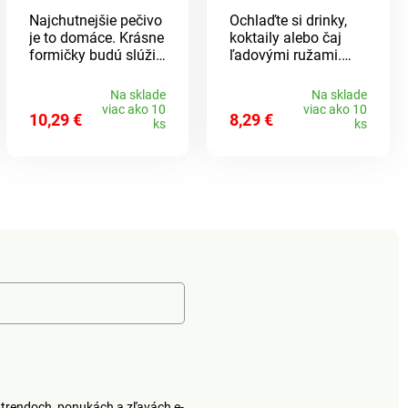
Najchutnejšie pečivo
Ochlaďte si drinky,
je to domáce. Krásne
koktaily alebo čaj
formičky budú slúžiť
ľadovými ružami.
mnoho rokov.
Vyzerajú skvele a
ľahko sa vyberajú z
Na sklade
Na sklade
formy.Krásny nápad.
viac ako 10
viac ako 10
10,29 €
8,29 €
Nepriľnavý povrch.
ks
ks
Pomaly sa rozpúšťa.
Basilico.
trendoch, ponukách a zľavách e-