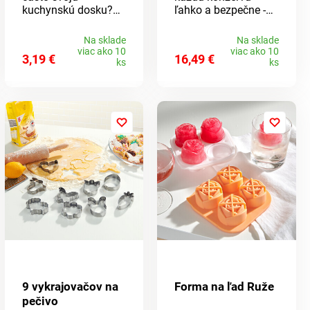
kuchynskú dosku?
ľahko a bezpečne -
Vyskúšajte našu
stlačením tlačidla.
odkladaciu podložku
Jednoducho nasaďte
Na sklade
Na sklade
a budete mať stále
otvárač na konzervu
viac ako 10
viac ako 10
3,19 €
16,49 €
čisto. Materiál:
a zapnite. K tomu
ks
ks
umelá hmota.
zdarma: otvárač na
Rozmery: 12 x 9,5 x
viečka. Dodávané
5,5 cm.
bez batérií.
9 vykrajovačov na
Forma na ľad Ruže
pečivo