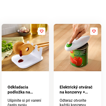
Odkladacia
Elektrický otvárač
podložka na
na konzervy +
varešky
otvárač na viečka
Ušpiníte si pri varení
Odteraz otvoríte
často svoju
každú konzervu