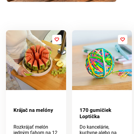
Krájač na melóny
170 gumičiek
Loptička
Rozkrájať melón
Do kancelárie,
jedným ťahom na 12
kuchyne alebo na