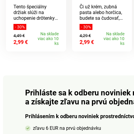
Tento špeciálny
Či už krém, zubná
držiak slúži na
pasta alebo horčica,
uchopenie drôtenky.
budete sa čudovať,
Stačí ju len nasadiť!
koľko toho v
- 30%
- 30%
Takto ľahko
prázdnej tube ešte
Na sklade
Na sklade
vydrhnete hrnce a
zostáva.
4,49 €
4,29 €
viac ako 10
viac ako 10
panvice a nezničíte
Jednoduchá
2,99 €
2,99 €
ks
ks
si nechty. ABS, 10 x 6
manipulácia. Koniec
cm. Vrátane 1
plytvania! . Získate aj
kovovej drôtenky.
posledné zvyšky z
Nasaďte drôtenku -
tuby.
drží skvele!
Prihláste sa k odberu noviniek 
a získajte zľavu na prvú objed
Prihlásením k odberu noviniek prostredníctv
zľavu 6 EUR na prvú objednávku