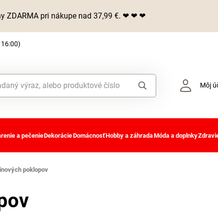
iny ZDARMA pri nákupe nad 37,99 €. ❤ ❤ ❤
 16:00)
Môj ú
renie a pečenie
Dekorácie
Domácnosť
Hobby a záhrada
Móda a doplnky
Zdravie
vinových poklopov
opov