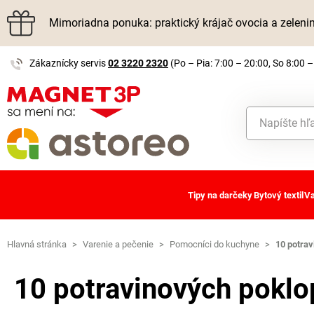
Mimoriadna ponuka: praktický krájač ovocia a zelen
Zákaznícky servis
02 3220 2320
(Po – Pia: 7:00 – 20:00, So 8:00 –
Tipy na darčeky
Bytový textil
Va
Hlavná stránka
>
Varenie a pečenie
>
Pomocníci do kuchyne
>
10 potra
10 potravinových pokl