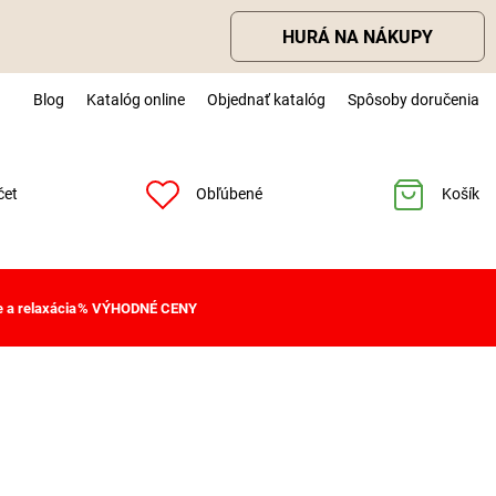
HURÁ NA NÁKUPY
Blog
Katalóg online
Objednať katalóg
Spôsoby doručenia
čet
Obľúbené
Košík
 a relaxácia
% VÝHODNÉ CENY