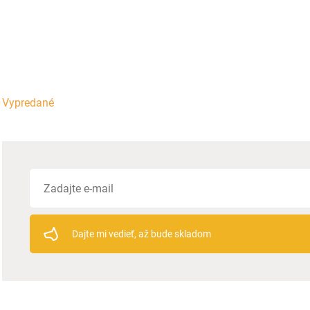
Vypredané
Dajte mi vedieť, až bude skladom