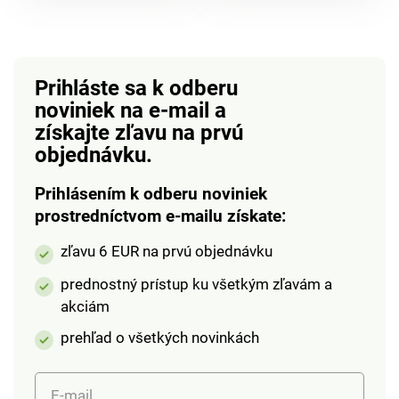
prostriedkom pre
ochranu nosa a úst.
Materiál: bavlna +
filter s aktívnym uhlím.
Prihláste sa k odberu
Veľkosť: pre dospelé
noviniek na e-mail
a
osoby. Upozornenie:
získajte zľavu na prvú
Používanie rúška s
objednávku.
filtrom v kombinácii
odporúčaného
Prihlásením k odberu noviniek
odstupu 2 m od
prostredníctvom e-mailu získate:
ostatných osôb a
ďalších odporúčaní
zľavu 6 EUR na prvú objednávku
napomáha k zníženiu
prenosu vírusov, nie k
prednostný prístup ku všetkým zľavám a
plnej ochrane pred
akciám
nimi.100% bavlnaFilter
prehľad o všetkých novinkách
s aktívnym
uhlímNapomáha k
zníženiu prenosu
E-mail