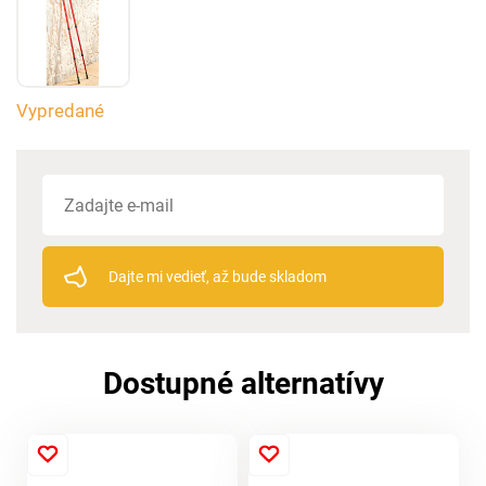
Vypredané
Dajte mi vedieť, až bude skladom
Dostupné alternatívy