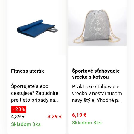
Fitness uterák
Športové sťahovacie
vrecko s kotvou
Športujete alebo
Praktické sťahovacie
cestujete? Zabudnite
vrecko v nestárnucom
pre tieto prípady na
navy štýle. Vhodné pre
klasické uteráky a
mužov, ženy aj
- 20%
pribaľte si fitness
deti.Rozmery:
6,19 €
4,39 €
3,39 €
Detail
uterák.Je ľahký, super
Detail
41x32cmMateriál:
Skladom 8ks
Skladom 8ks
mäkký a príjemný k
100% bavlna
produktu
produktu