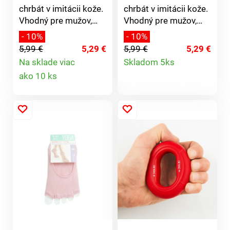
chrbát v imitácii kože.
chrbát v imitácii kože.
Vhodný pre mužov,
Vhodný pre mužov,
ženy aj deti.
ženy aj
- 10%
- 10%
Praktický.Rozmery:
deti.PraktickýRozmery:
5,99 €
5,29 €
5,99 €
5,29 €
35x40cm. Materiál:
35x40cmMateriál:
Detail
Na sklade viac
Skladom 5ks
100% polyuretán.
100% polyuretán
Detail
ako 10 ks
produktu
produktu