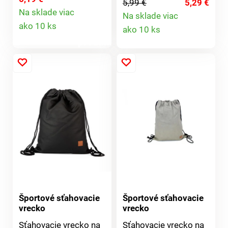
5,99 €
5,29 €
pokožke Schopnosť
41x32cmMateriál:
35x40cm Materiál:
Na sklade viac
Na sklade viac
vysokej absorpcie
Detail
100% bavlna
100% polyuretán
Detail
ako 10 ks
ako 10 ks
Rýchloschnúci
produktu
Elastické pútko na
produktu
zavesenie a k
pohodlnému zbaleniu
Športové sťahovacie
Športové sťahovacie
vrecko
vrecko
Sťahovacie vrecko na
Sťahovacie vrecko na