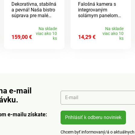
Dekoratívna, stabilná
Falošná kamera s
svetlom
a pevná! Naša bistro
integrovaným
súprava pre malé
solárnym panelom
záhrady alebo
zaisťuje dodatočné
balkóny: polkruhový
zabezpečenie domu
Na sklade
Na sklade
stôl so sklenenou
a záhrady. Aj keď sa
viac ako 10
viac ako 10
159,00 €
14,29 €
doskou a 2 bistro
jedná iba o atrapu,
ks
ks
stoličky s pohodlnou
vyzerá veľmi reálne.
sieťovinou - ľahko sa
Červená LED dióda
skladajú! Vaše
bliká a simuluje
príjemné miesto na
aktivní prevádzku,
rannú kávu alebo
rovnako ako fiktívne
posedenie na konci
pripojenie k prúdu.
dňa.
Montážny materiál je
súčasťou balenia.
na e-mail
Napájanie
integrovaným
E-mail
návku.
solárnym panelom.
Materiál: plast.
Rozmery: 18 x 8 x 7,5
om e-mailu získate:
Prihlásiť k odberu noviniek
cm.
Chcem byť informovaný/á o aktuálnych 