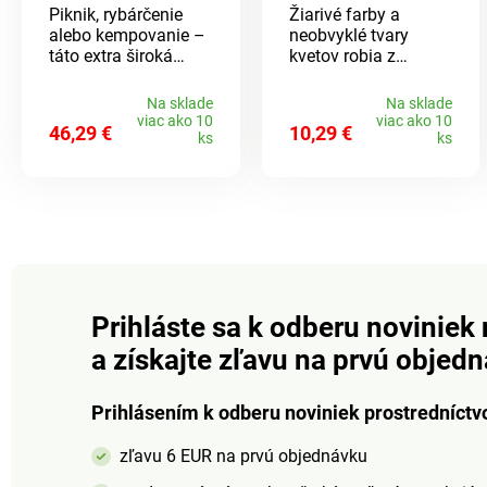
Piknik, rybárčenie
Žiarivé farby a
stolíkom a
alebo kempovanie –
neobvyklé tvary
vreckami
táto extra široká
kvetov robia z
skladacia stolička s
nevädze atraktívnu
robustným oceľovým
pastvu pre oči - tiež
Na sklade
Na sklade
rámom ponúka
pre včely a motýle.
viac ako 10
viac ako 10
46,29 €
10,29 €
pohodlné sedenie.
Ideálna do záhrad.
ks
ks
Súčasťou sú
Kvitne v júni/júli.
odkladací stolík a
Výška vzrastu cca 50
vrecká na okuliare
cm.
atď. Extra široká.
Stabilný rám. Bočné
vrecká + odkladací
stolík. Gainsborough.
Prihláste sa k odberu noviniek 
a získajte zľavu na prvú objed
Prihlásením k odberu noviniek prostredníctv
zľavu 6 EUR na prvú objednávku