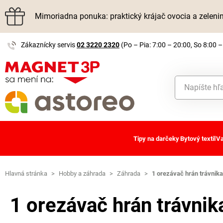
Mimoriadna ponuka: praktický krájač ovocia a zelen
Zákaznícky servis
02 3220 2320
(Po – Pia: 7:00 – 20:00, So 8:00 –
Tipy na darčeky
Bytový textil
Va
Hlavná stránka
>
Hobby a záhrada
>
Záhrada
>
1 orezávač hrán trávnik
1 orezávač hrán trávni