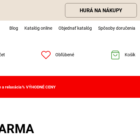
HURÁ NA NÁKUPY
Blog
Katalóg online
Objednať katalóg
Spôsoby doručenia
čet
Obľúbené
Košík
 a relaxácia
% VÝHODNÉ CENY
ZDARMA