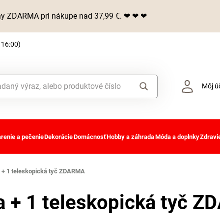
iny ZDARMA pri nákupe nad 37,99 €. ❤ ❤ ❤
 16:00)
Môj ú
renie a pečenie
Dekorácie
Domácnosť
Hobby a záhrada
Móda a doplnky
Zdravie
a + 1 teleskopická tyč ZDARMA
ka + 1 teleskopická tyč 