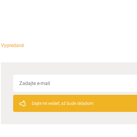
Vypredané
Dajte mi vedieť, až bude skladom