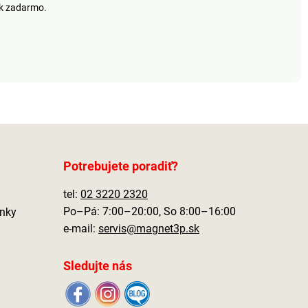
rozviňte, nastrihajte
klipom, ktorú ľahko
ek zadarmo.
na mieru - hotovo!
pripevníte aj na
bicykel. Rozmery:
24,5 x 9 x 13 cm.
Cestovná nožná
pumpa Na
nafúknutie bicyklov,
balónov, matracov,
bazénov a pod.
Analógový
manometer Kovový
stojan pre ľahkú
manipuláciu 3
Potrebujete poradiť?
adaptéry Prenosná
taška
tel:
02 3220 2320
Po–Pá: 7:00–20:00, So 8:00–16:00
nky
e-mail:
servis@magnet3p.sk
Sledujte nás