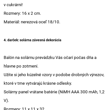
v cukrárni!
Rozmery: 16 x 2 cm.
Materiál: nerezová oceľ 18/10.
4. darček: solárna závesná dekorácia
Balón na solárnu prevádzku Vás očarí počas dňa a
hlavne po zotmení.
Užite si jeho kúzelné vzory v podobe drobných výrezov,
ktoré v tme vytvárajú krásne odlesky.
Solárny panel vrátane batérie (NiMH AAA 300 mAh, 1,2
V).
Rozmery: 11 x 11 x 32