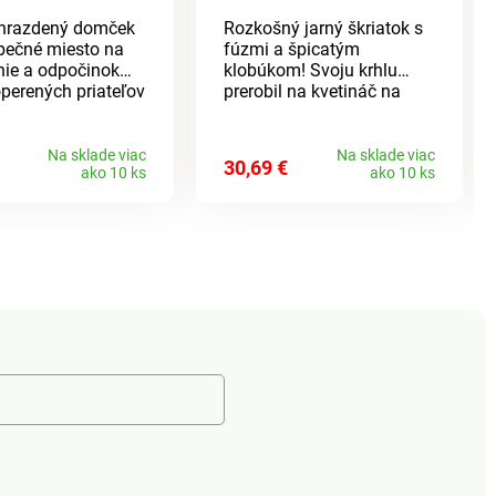
 hrazdený domček
Rozkošný jarný škriatok s
pečné miesto na
fúzmi a špicatým
nie a odpočinok
klobúkom! Svoju krhlu
perených priateľov
prerobil na kvetináč na
ý nápad! S malým
Vaše obľúbené kvety –
om ako ochranou
ideálny do interiéru i
írodnými
exteriéru. Dodané bez
Na sklade viac
Na sklade viac
30,69 €
ako 10 ks
ako 10 ks
eľmi a nepriazňou
kvetov.
. Vrátane kovovej
 na zavesenie.
ýlu. Na zavesenie.
rough.