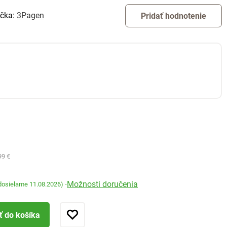
čka:
3Pagen
Pridať hodnotenie
99 €
Možnosti doručenia
-
dosielame 11.08.2026)
ť do košíka