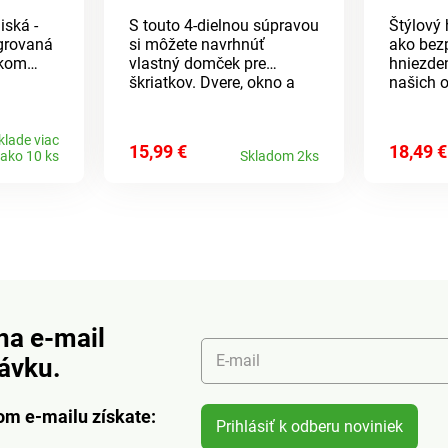
iská -
S touto 4-dielnou súpravou
Štýlový
egrovaná
si môžete navrhnúť
ako bez
ákom
vlastný domček pre
hniezde
škriatkov. Dvere, okno a
našich o
 ľahko
lampáš je možné pripevniť
- skvel
Vrátane
na stromy, steny alebo
prielez
eramika.
kvetináče. V noci sa
pred pr
klade viac
15,99 €
18,49 €
ako 10 ks
Skladom 2ks
iezda.
rozžiaria okná a lampáš a
nepriat
vytvoria magickú
počasia
atmosféru záhrady.Dvere,
retiazky
2 okná, lampáš.
Verné št
Samosvietiace. Na stromy,
Gainsbo
do kvetináča atď..
Gainsborough.
na e-mail
E-mail
návku.
om e-mailu získate:
Prihlásiť k odberu noviniek