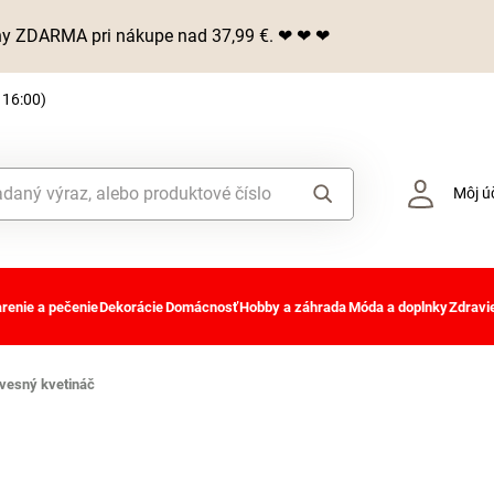
iny ZDARMA pri nákupe nad 37,99 €. ❤ ❤ ❤
 16:00)
Môj ú
renie a pečenie
Dekorácie
Domácnosť
Hobby a záhrada
Móda a doplnky
Zdravie
vesný kvetináč