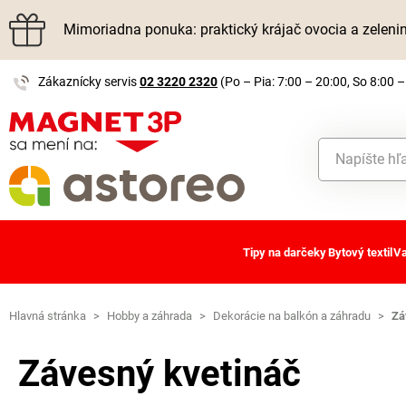
Mimoriadna ponuka: praktický krájač ovocia a zelen
Zákaznícky servis
02 3220 2320
(Po – Pia: 7:00 – 20:00, So 8:00 –
Tipy na darčeky
Bytový textil
Va
Hlavná stránka
>
Hobby a záhrada
>
Dekorácie na balkón a záhradu
>
Zá
Závesný kvetináč