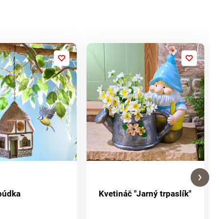
 búdka
Kvetináč "Jarný trpaslík"