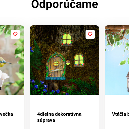
Odporúčame
Ovečka
4dielna dekoratívna
Vtáčia
súprava