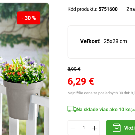
Kód produktu:
5751600
Zna
- 30 %
Veľkosť:
25x28 cm
8,99 €
6,29 €
Najnižšia cena za posledných 30 dní:
8,
Na sklade viac ako 10 ks
(o
Vloži