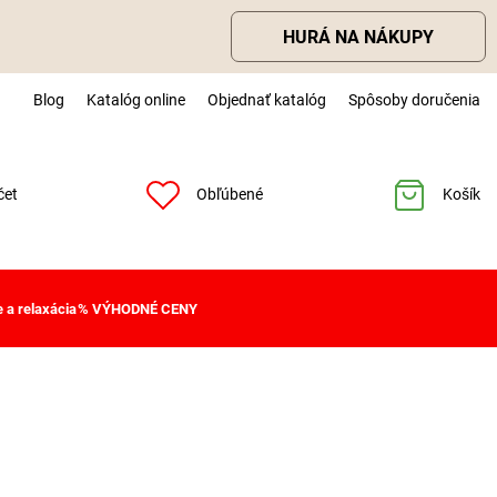
HURÁ NA NÁKUPY
Blog
Katalóg online
Objednať katalóg
Spôsoby doručenia
čet
Obľúbené
Košík
 a relaxácia
% VÝHODNÉ CENY