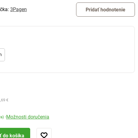
čka:
3Pagen
Pridať hodnotenie
m
,69 €
Možnosti doručenia
-
ra)
ť do košíka