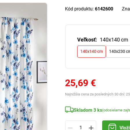
Kód produktu:
6142600
Zna
Veľkosť:
140x140 cm
140x140 cm
140x230 c
25,69 €
Najnižšia cena za posledných 30 dní:
25
Skladom 3 ks
(odosielame zajt
Vloži