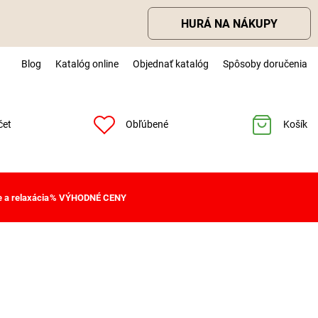
HURÁ NA NÁKUPY
Blog
Katalóg online
Objednať katalóg
Spôsoby doručenia
čet
Obľúbené
Košík
 a relaxácia
% VÝHODNÉ CENY