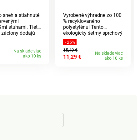
o sneh a stiahnuté
Vyrobené výhradne zo 100
ervenými
% recyklovaného
ými stuhami. Tieto
polyetylénu! Tento
 záclony dodajú
ekologicky šetrný sprchový
knám nostalgickú
záves s okami so
- 25%
ú atmosféru.
spevneným okrajom nielen
15,49 €
dobre vyzerá, ale poskytne
Na sklade viac
Na sklade viac
ako 10 ks
11,29 €
Vám aj dobrý pocit pri
ako 10 ks
sprchovaní.