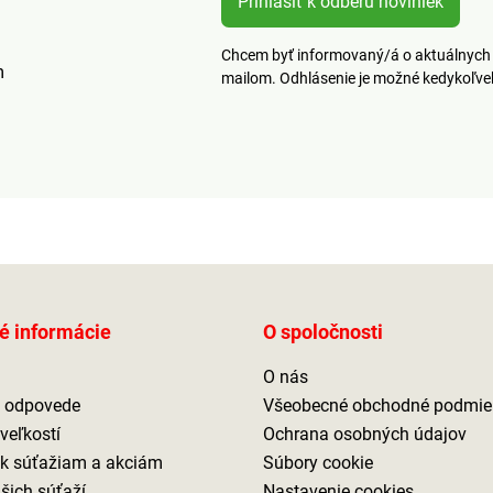
Prihlásiť k odberu noviniek
Chcem byť informovaný/á o aktuálnych 
m
mailom. Odhlásenie je možné kedykoľv
é informácie
O spoločnosti
O nás
a odpovede
Všeobecné obchodné podmie
veľkostí
Ochrana osobných údajov
 k súťažiam a akciám
Súbory cookie
ašich súťaží
Nastavenie cookies