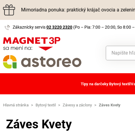
Mimoriadna ponuka: praktický krájač ovocia a zelen
Zákaznícky servis
02 3220 2320
(Po – Pia: 7:00 – 20:00, So 8:00 –
Tipy na darčeky
Bytový textil
Va
Hlavná stránka
>
Bytový textil
>
Závesy a záclony
>
Záves Kvety
Záves Kvety