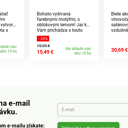
liať
Bohato vyšívaná
Biele ak
ným
farebnými motýľmi, s
vínovoč
 vytvorí
oblúkovým lemom! Jar k
saténov
eta s
Vám prichádza s touto
vzdušné
ívom
nádhernou záclonkou. 100
Vašim o
- 20%
etlom a
% polyester, možno prať na
vianočn
19,99 €
mnú
30 °C. 45 x 150 cm.
klade viac
Na sklade viac
30,69 €
ako 10 ks
15,49 €
cia bez
Precízne vyšívaná. Na
ako 10 ks
há
záclonovú tyč. Ľahká
a. 2
údržba.
Eldo.
na e-mail
E-mail
návku.
om e-mailu získate: