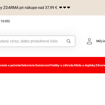
iny ZDARMA pri nákupe nad 37,99 €. ❤ ❤ ❤
 16:00)
Môj ú
renie a pečenie
Dekorácie
Domácnosť
Hobby a záhrada
Móda a doplnky
Zdravie