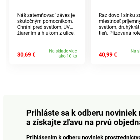
Náš zatemňovací záves je
Raz dovolí slnku za
skutočným pomocníkom.
miestnosť príjem
Chráni pred svetlom, UV
svetlom, druhýkrát
žiarením a hlukom z ulice.
tieň. Plizovaná rol
V lete blokuje teplo a v
vypaľovaným mot
zime znižuje tepelné straty.
listov sa hrá so sv
To pravé pre optimálnu
postará sa o príje
Na sklade viac
Na s
30,69 €
40,99 €
ako 10 ks
komfortnú teplotu v
atmosféru. Inštalá
obývacej izbe a spálni.
vŕtania. Jednoduc
montáž. Bez vŕtani
veľkosti na výber. 
Prihláste sa k odberu noviniek 
a získajte zľavu na prvú objed
Prihlásením k odberu noviniek prostredníctv