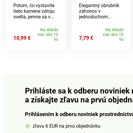
kusov
Potom, čo vystavíte
Elegantný obrubník
tieto kamene zdroju
záhonov v
svetla, jemne sa v
jednoduchom
tme rozsvieti.
hladkom prevedení je
Nápaditá a kreatívna
vhodný na oddelenie
Na sklade
Na sklade
dekorácia pre vašu
trávnika od záhonu v
viac ako 10
viac ako 10
10,99 €
7,79 €
záhradu, terasu či
akejkoľvek záhrade.
ks
ks
balkón. Ideálne aj na
Jednoduchá
označenie cesty. V
inštalácia. V sade
balení celkom 100
obdržíte 10 kusov.
kamienkov. Každý
Materiál: plast.
vyrobený z
Rozmery: 25 x 18 x 1
fluorescenčného
cm.
plastu. Rozmery: 1
kus cca 22 mm.
Prihláste sa k odberu noviniek 
a získajte zľavu na prvú objed
Prihlásením k odberu noviniek prostredníctv
zľavu 6 EUR na prvú objednávku