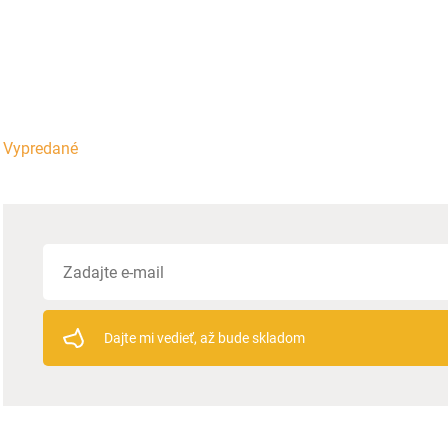
Vypredané
Dajte mi vedieť, až bude skladom