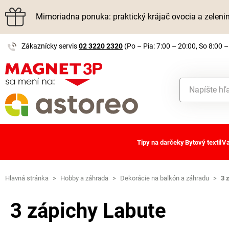
Mimoriadna ponuka: praktický krájač ovocia a zelen
Zákaznícky servis
02 3220 2320
(Po – Pia: 7:00 – 20:00, So 8:00 –
Tipy na darčeky
Bytový textil
Va
Hlavná stránka
>
Hobby a záhrada
>
Dekorácie na balkón a záhradu
>
3 
3 zápichy Labute