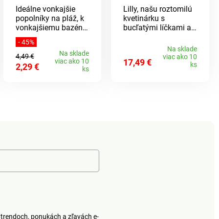
Ideálne vonkajšie
Lilly, našu roztomilú
popolníky na pláž, k
kvetinárku s
vonkajšiemu bazénu
bucľatými líčkami a
a podobne! Odolné
srdiečkovými ústami,
- 45%
proti vetru a špicaté
si jednoducho
Na sklade
Na sklade
ako kornútik na
obľúbite. Skvelá
4,49 €
viac ako 10
viac ako 10
17,49 €
zmrzlinu, s viečkom
dekorácia s rastlinou
ks
2,29 €
ks
a výrezom na
i bez nej. Dodávané
cigaretu. Stačí
bez rastliny. S
naplniť pieskom -
ústami v tvare srdca
hotovo!
a kvetinovou
korunou. Originálna
dekorácia. Do
interiéru. Eldo.
trendoch, ponukách a zľavách e-