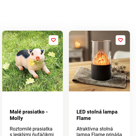
Malé prasiatko -
LED stolná lampa
Molly
Flame
Roztomilé prasiatka
Atraktívna stolná
s lesklými ňufáčikmi
lampa Flame prináša