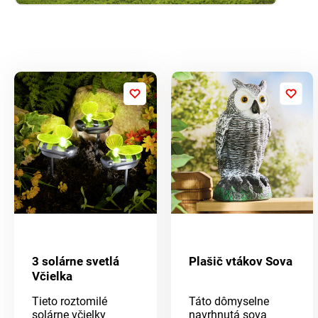
3 solárne svetlá
Plašič vtákov Sova
Včielka
Tieto roztomilé
Táto dômyselne
solárne včielky
navrhnutá sova