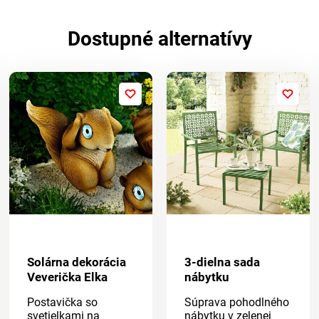
Dostupné alternatívy
Solárna dekorácia
3-dielna sada
Veverička Elka
nábytku
Postavička so
Súprava pohodlného
svetielkami na
nábytku v zelenej