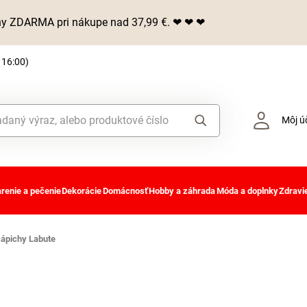
iny ZDARMA pri nákupe nad 37,99 €. ❤ ❤ ❤
 16:00)
Môj ú
renie a pečenie
Dekorácie
Domácnosť
Hobby a záhrada
Móda a doplnky
Zdravie
zápichy Labute