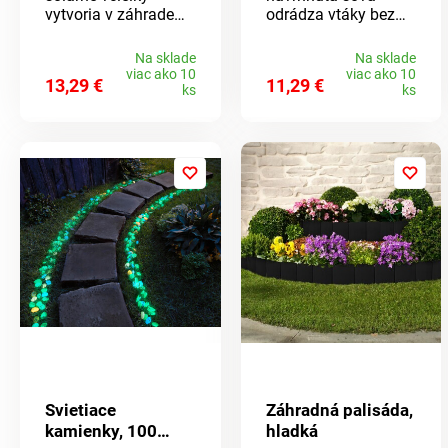
vytvoria v záhrade
odrádza vtáky bez
príjemnú atmosféru!
použitia ultrazvuku
Cez deň sa nabíjajú
alebo chemikálií.
Na sklade
Na sklade
slnečným svetlom a
Vďaka reflexným
viac ako 10
viac ako 10
13,29 €
11,29 €
po zotmení
očiam vyzerá ako
ks
ks
automaticky svietia.
skutočný predátor.
Na záhony, cestičky
Pre väčšiu stabilitu
a do kvetináčov.
možno naplniť
Stačí zapichnúť do
pieskom.
zeme. Teplé biele
LED svetlo.
Gainsborough.
Solárny pohon.
Svietiace
Záhradná palisáda,
kamienky, 100
hladká