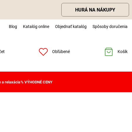
HURÁ NA NÁKUPY
Blog
Katalóg online
Objednať katalóg
Spôsoby doručenia
čet
Obľúbené
Košík
 a relaxácia
% VÝHODNÉ CENY