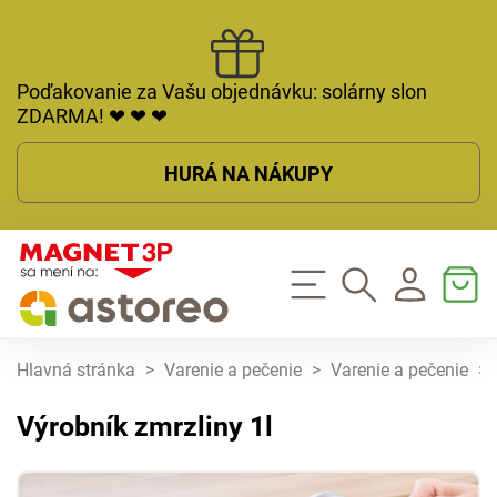
Poďakovanie za Vašu objednávku: solárny slon
ZDARMA! ❤ ❤ ❤
HURÁ NA NÁKUPY
Hlavná stránka
>
Varenie a pečenie
>
Varenie a pečenie
>
Výrobník zmrzliny 1l