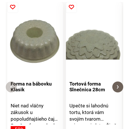
Forma na bábovku
Tortová forma
Klasik
Slnečnica 28cm
Niet nad vláčny
Upečte si lahodnú
zákusok u
tortu, ktorá vám
popoludňajšieho čaju.
svojím tvarom
S našou formou bude
pripomenie leto. Či už