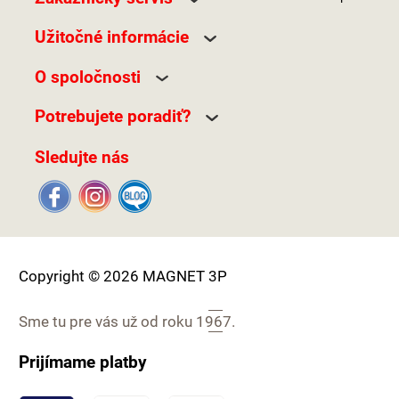
v umývačke.Rozmery:
umývačke.Rozmery:
priemer 24 a 26cm,
priemer 28cm, výška
Užitočné informácie
výška 8cm.
5,7cm.
O spoločnosti
Potrebujete poradiť?
Sledujte nás
Copyright © 2026 MAGNET 3P
Sme tu pre vás už od roku
1967.
Prijímame platby