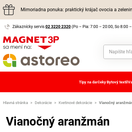
Mimoriadna ponuka: praktický krájač ovocia a zelen
Zákaznícky servis
02 3220 2320
(Po – Pia: 7:00 – 20:00, So 8:00 –
Tipy na darčeky
Bytový textil
Va
Hlavná stránka
>
Dekorácie
>
Kvetinové dekorácie
>
Vianočný aranžmá
Vianočný aranžmán