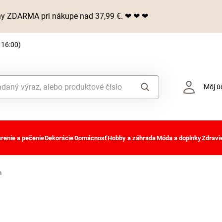
iny ZDARMA pri nákupe nad 37,99 €. ❤ ❤ ❤
 16:00)
Môj ú
renie a pečenie
Dekorácie
Domácnosť
Hobby a záhrada
Móda a doplnky
Zdravie
n