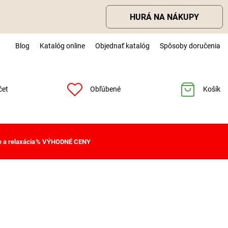
HURÁ NA NÁKUPY
Blog
Katalóg online
Objednať katalóg
Spôsoby doručenia
čet
Obľúbené
Košík
 a relaxácia
% VÝHODNÉ CENY