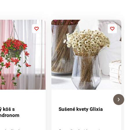
ý kôš s
Sušené kvety Glixia
ndronom