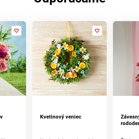
 v
Kvetinový veniec
Závesn
rodode