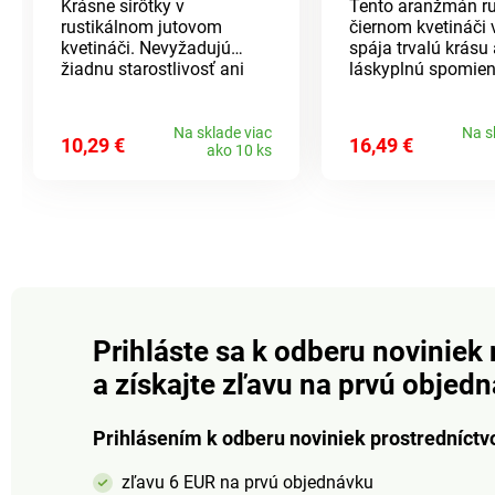
Krásne sirôtky v
Tento aranžmán ru
rustikálnom jutovom
čiernom kvetináči 
kvetináči. Nevyžadujú
spája trvalú krásu 
žiadnu starostlivosť ani
láskyplnú spomien
zalievanie a budú Vás tešiť
jemnej fialovej, ru
mnoho rokov. Ako živá.
bielej farbe - odoln
Šetrí prírodu. Eldo.
počasiu a nenároč
Na sklade viac
Na s
10,29 €
16,49 €
ako 10 ks
údržbu.
Prihláste sa k odberu noviniek 
a získajte zľavu na prvú objed
Prihlásením k odberu noviniek prostredníctv
zľavu 6 EUR na prvú objednávku