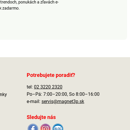
trendoch, ponukách a zľavách e-
približne 15 cm. Fixačný
ek zadarmo.
sprej používajte veľmi
striedmo, inak by sa mohli
krehké kvety a listy zlepiť.
Na oprášenie je vhodná
mäkká kefa alebo fén na
najnižší stupeň, bez tepla
av dostatočnej
vzdialenosti. Rozmery:
dĺžka cca 50 cm.
Potrebujete poradiť?
tel:
02 3220 2320
Po–Pá: 7:00–20:00, So 8:00–16:00
nky
e-mail:
servis@magnet3p.sk
Sledujte nás