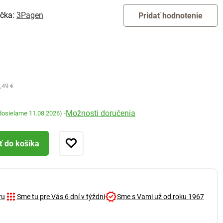
čka:
3Pagen
Pridať hodnotenie
,49 €
Možnosti doručenia
-
dosielame 11.08.2026)
ť do košíka
ru
Sme tu pre Vás 6 dní v týždni
Sme s Vami už od roku 1967