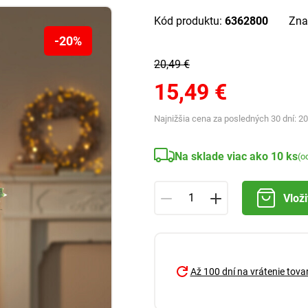
Kód produktu:
6362800
Zna
-20%
20,49 €
15,49 €
Najnižšia cena za posledných 30 dní:
20
Na sklade viac ako 10 ks
(o
Vloži
Až 100 dní na vrátenie tova