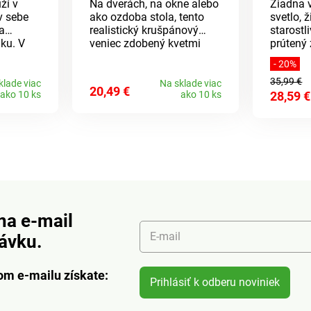
ží v
Na dverách, na okne alebo
Žiadna 
v sebe
ako ozdoba stola, tento
svetlo, 
a
realistický krušpánový
starostl
ku. V
veniec zdobený kvetmi
prútený
žovej a
Vás bude tešiť mnoho
farebn
- 20%
é voči
rokov.
Vás bude
35,99 €
né na
plnom kv
klade viac
Na sklade viac
20,49 €
ako 10 ks
ako 10 ks
28,59 €
kútoch. 
dekorác
koši. Vr
retiazky
na e-mail
E-mail
návku.
om e-mailu získate:
Prihlásiť k odberu noviniek