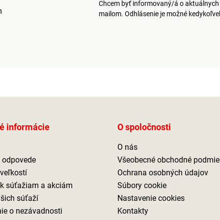
Chcem byť informovaný/á o aktuálnych 
m
mailom. Odhlásenie je možné kedykoľv
é informácie
O spoločnosti
O nás
a odpovede
Všeobecné obchodné podmie
veľkostí
Ochrana osobných údajov
 k súťažiam a akciám
Súbory cookie
ašich súťaží
Nastavenie cookies
ie o nezávadnosti
Kontakty