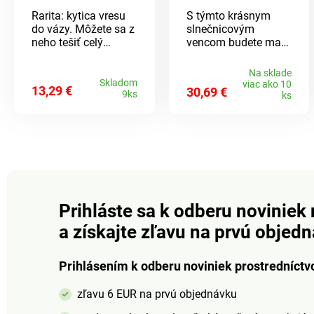
Rarita: kytica vresu
S týmto krásnym
do vázy. Môžete sa z
slnečnicovým
neho tešiť celý
vencom budete mať
podzim a zimu – ako
vždy leto na dohľad.
dlho si budete přať.
Skvelý pútač na
Na sklade
vchodové dvere,
Skladom
viac ako 10
13,29 €
30,69 €
9ks
stenu alebo okno.
ks
Prihláste sa k odberu noviniek 
a získajte zľavu na prvú objed
Prihlásením k odberu noviniek prostredníctv
zľavu 6 EUR na prvú objednávku