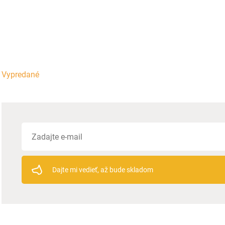
Vypredané
Dajte mi vedieť, až bude skladom