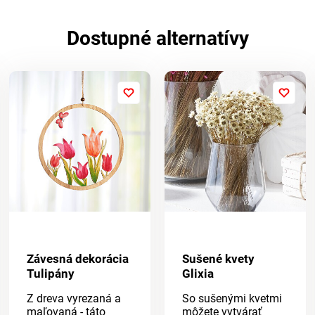
Dostupné alternatívy
Závesná dekorácia
Sušené kvety
Tulipány
Glixia
Z dreva vyrezaná a
So sušenými kvetmi
maľovaná - táto
môžete vytvárať