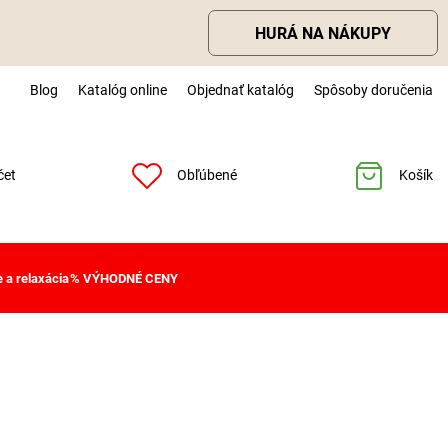
HURÁ NA NÁKUPY
Blog
Katalóg online
Objednať katalóg
Spôsoby doručenia
čet
Obľúbené
Košík
 a relaxácia
% VÝHODNÉ CENY