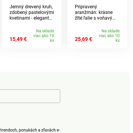
Jemný drevený kruh,
Pripravený
zdobený pastelovými
aranžmán: krásne
kvetinami - elegantný
žlté ľalie s voňavými
pútavý prvok do
trávami a jemnými
okna alebo voľne v
kvetmi. Úžasné, že
Na sklade
Na sklade
miestnosti. Drevo.
táto krásna kytica
viac ako 10
viac ako 10
15,49 €
25,69 €
Voňavé a jemné.
pokvitne navždy!
ks
ks
Eldo.
trendoch, ponukách a zľavách e-