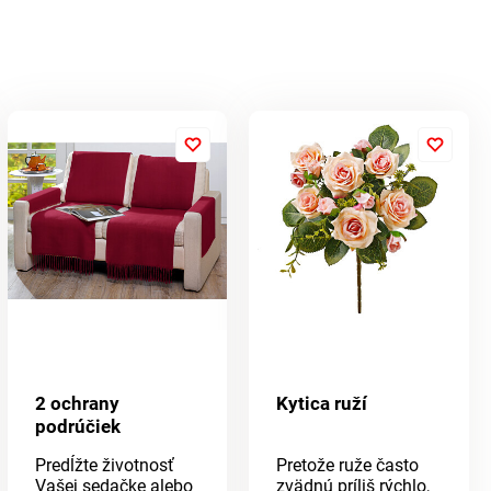
2 ochrany
Kytica ruží
podrúčiek
Predĺžte životnosť
Pretože ruže často
Vašej sedačke alebo
zvädnú príliš rýchlo,