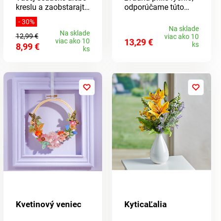
kreslu a zaobstarajte
odporúčame túto
si túto prikrývku z
nádhernú kyticu.
- 30%
mäkkého fleecu.
Ruže sú na
Na sklade
Na sklade
Stačí ju prehodiť -
nerozoznanie od
12,99 €
viac ako 10
viac ako 10
13,29 €
hotovo! Vyzerá
skutočných a kvitnú
ks
8,99 €
ks
perfektne a najviac
tak dlho, ako budete
zaťažované miesta
chcieť.
sú chránené pred
nevyhnutným
opotrebením a
škvrnami.
Kvetinový veniec
KyticaĽalia