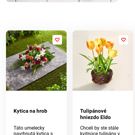
Kytica na hrob
Tulipánové
hniezdo Eldo
Táto umelecky
Chceli by ste stále
navrhnutá kytica s
kvitnúce tulipány v