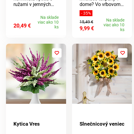
ružami v jemných
dome? Vo vŕbovom
farbách je
hniezde vyzerajú
- 35%
láskyplnou
rovnako ako tie
Na sklade
Na sklade
pripomienkou
pravé a nepotrebujú
15,49 €
viac ako 10
20,49 €
viac ako 10
milovanej osoby.
vodu ani
ks
9,99 €
ks
starostlivosť.
Kytica Vres
Slnečnicový veniec