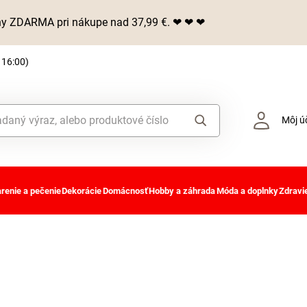
iny ZDARMA pri nákupe nad 37,99 €. ❤ ❤ ❤
 16:00)
Môj ú
renie a pečenie
Dekorácie
Domácnosť
Hobby a záhrada
Móda a doplnky
Zdravie