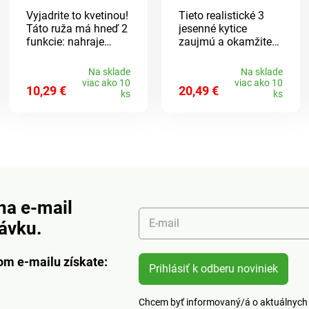
pomôcť k dlhej
Vyjadrite to kvetinou!
Tieto realistické 3
životnosti tým, že
Táto ruža má hneď 2
jesenné kytice
kytice, vence,
funkcie: nahraje
zaujmú a okamžite
aranžmán a ďalší
Vaše slová a
dodajú aranžmán
kreatívny aranžmán
prehraje ich po
jesenný nádych.
starostlivo zafixujete
Na sklade
Na sklade
stlačení tlačidla.
Odolné voči počasiu
lakom na vlasy. Stačí
viac ako 10
viac ako 10
10,29 €
20,49 €
Navyše ešte zahraje
a UV žiareniu.
aj veľmi málo zo
ks
ks
narodeninovú
vzdialenosti približne
melódiu. Milé
15 cm. Fixačný sprej
prekvapenie!
používajte veľmi
striedmo, inak by sa
mohli krehké kvety a
listy zlepiť. Na
oprášenie je vhodná
mäkká kefa alebo
na e-mail
fén na najnižší
E-mail
návku.
stupeň, bez tepla av
dostatočnej
vzdialenosti.
om e-mailu získate:
Rozmery: dĺžka cca
Prihlásiť k odberu noviniek
50 cm.
Chcem byť informovaný/á o aktuálnych 