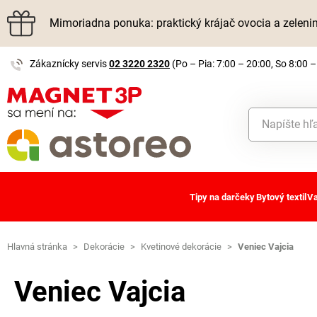
Mimoriadna ponuka: praktický krájač ovocia a zelen
Zákaznícky servis
02 3220 2320
(Po – Pia: 7:00 – 20:00, So 8:00 –
Tipy na darčeky
Bytový textil
Va
Hlavná stránka
>
Dekorácie
>
Kvetinové dekorácie
>
Veniec Vajcia
Veniec Vajcia