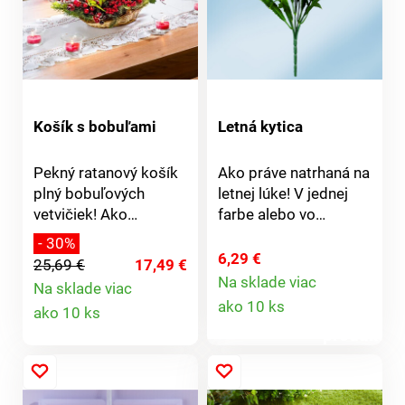
lepšiu
stabilitu.Rozmery: 36
x 35 x 12 cm. Materiál:
plast.
Košík s bobuľami
Letná kytica
Pekný ratanový košík
Ako práve natrhaná na
plný bobuľových
letnej lúke! V jednej
vetvičiek! Ako
farbe alebo vo
dekorácia alebo
farebnej kombinácii.
- 30%
darček pre Vašich
Objednajte si naraz
6,29 €
25,69 €
17,49 €
blízkych.
hneď niekoľko týchto
Na sklade viac
Na sklade viac
Detail
bohato rozkvitnutých
Detail
ako 10 ks
ako 10 ks
kytíc.
produktu
produktu