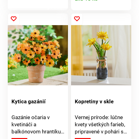
žiadnu starostlivosť.
produktu
Dodávané bez vázy.
produktu
Ako skutočné. Ruže v
plnom kvete.
Jednoduchá údržba.
Eldo.
Kytica gazánií
Kopretiny v skle
Gazánie očaria v
Vernej prírode: lúčne
kvetináči a
kvety všetkých farieb,
balkónovom hrantíku
pripravené v pohári s
teplými, slnečnými
umelou zeminou - čím