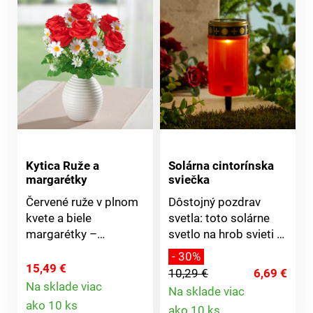
Kytica Ruže a
Solárna cintorínska
margarétky
sviečka
Červené ruže v plnom
Dôstojný pozdrav
kvete a biele
svetla: toto solárne
margarétky –
svetlo na hrob svieti v
nádherný kontrast! Je
tme jemne a
- 30%
praktické, že táto
spoľahlivo bez toho,
15,49 €
10,29 €
6,69 €
nádherná kytica nikdy
aby bolo nutné meniť
Na sklade viac
Na sklade viac
Detail
nevädne. Nevyžaduje
batérie.
Detail
ako 10 ks
ako 10 ks