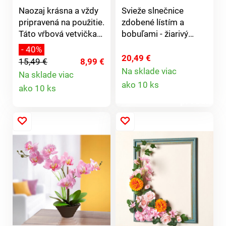
Naozaj krásna a vždy
Svieže slnečnice
pripravená na použitie.
zdobené lístím a
Táto vŕbová vetvička
bobuľami - žiarivý
zostane rovnako
príklad jesennej
- 40%
nadýchaná ako prvý
výzdoby stien a dverí.
20,49 €
15,49 €
8,99 €
deň - po celý rok.
Prevádzka na 2
Na sklade viac
Na sklade viac
Detail
Dodávané bez
ceruzkové batérie AA,
Detail
ako 10 ks
ako 10 ks
dekorácie.
1,5 V (nie sú
produktu
súčasťou). LED. Ako
produktu
živé. Na stenu + dvere.