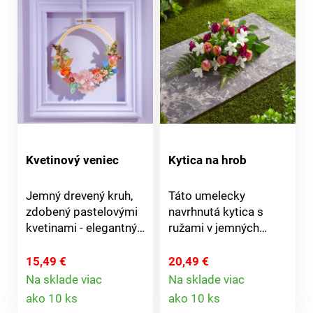
Kvetinový veniec
Kytica na hrob
Jemný drevený kruh,
Táto umelecky
zdobený pastelovými
navrhnutá kytica s
kvetinami - elegantný
ružami v jemných
pútavý prvok do okna
farbách je láskyplnou
alebo voľne v
pripomienkou
15,49 €
20,49 €
miestnosti. Drevo.
milovanej osoby.
Na sklade viac
Na sklade viac
Detail
Detail
Voňavé a jemné. Eldo.
ako 10 ks
ako 10 ks