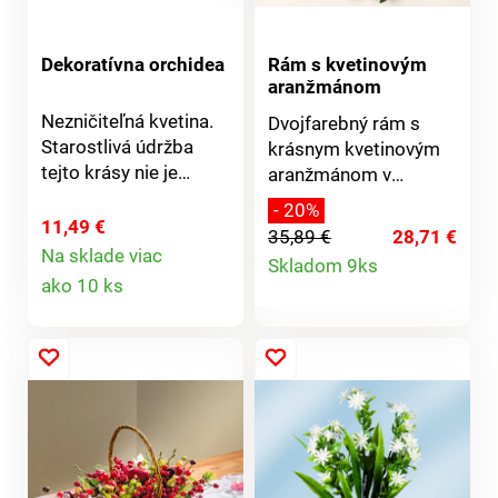
Dekoratívna orchidea
Rám s kvetinovým
aranžmánom
Nezničiteľná kvetina.
Dvojfarebný rám s
Starostlivá údržba
krásnym kvetinovým
tejto krásy nie je
aranžmánom v
nutná, aj keď táto
jemných pastelových
- 20%
umelá kráľovná je
tónoch.
11,49 €
35,89 €
28,71 €
skutočne dokonale
Detail
Na sklade viac
Skladom 9ks
Detail
podobná živej
ako 10 ks
produktu
orchidei! 10 jemne
produktu
elegantných,
prepracovaných
kvetov, ktoré nikdy
neuvädnú! Úplne
realistická - vyzerá
ako skutočná!
Naplnený kvetináč pre