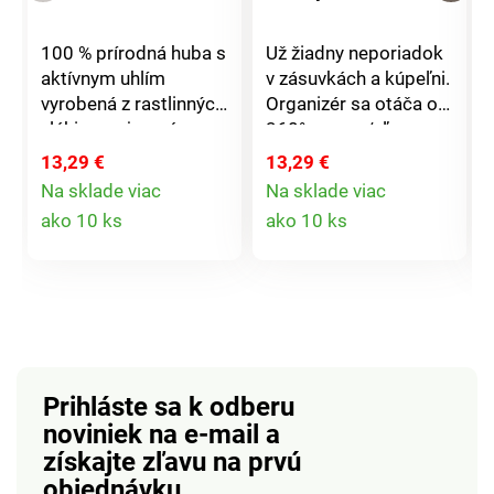
100 % prírodná huba s
Už žiadny neporiadok
aktívnym uhlím
v zásuvkách a kúpeľni.
vyrobená z rastlinných
Organizér sa otáča o
vlákien na jemné
360° vpravo/vľavo.
čistenie a odstránenie
Odnímateľná horná
13,29 €
13,29 €
odumretých kožných
časť má 5 priehradiek
Na sklade viac
Na sklade viac
buniek. Podporujte
na štetce, očné linky,
Detail
Detail
ako 10 ks
ako 10 ks
vyváženú hodnotu PH.
mascaru, rúže, vatové
produktu
produktu
Pred použitím stačí
tyčinky. Pevná
krátko namočiť do
základňa so zásuvkou
vody. Pre hladkú
pojme (vlasové)
sviežu pokožku - a
šperky.
šetrná pre životné
prostredie! Jemný
Prihláste sa k odberu
peeling. Pre všetky
noviniek na e-mail
a
typy pleti.
získajte zľavu na prvú
Antibakteriálne.
Biologicky
objednávku.