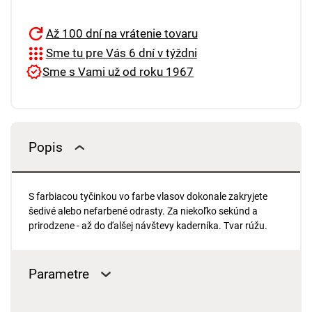
Až 100 dní na vrátenie tovaru
Sme tu pre Vás 6 dní v týždni
Sme s Vami už od roku 1967
Popis
S farbiacou tyčinkou vo farbe vlasov dokonale zakryjete
šedivé alebo nefarbené odrasty. Za niekoľko sekúnd a
prirodzene - až do ďalšej návštevy kaderníka. Tvar rúžu.
Parametre