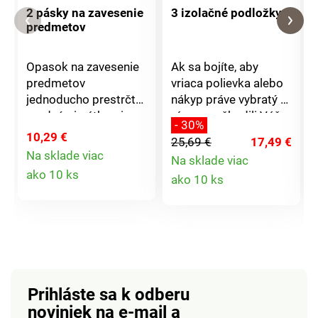
2 pásky na zavesenie
3 izolačné podložky
predmetov
Opasok na zavesenie
Ak sa bojíte, aby
predmetov
vriaca polievka alebo
jednoducho prestrčte
nákyp práve vybratý z
prednými pútkami na
rúry nepoškodili Váš
- 30%
opasku, zapnite a
krásny drevený stôl,
10,29 €
25,69 €
17,49 €
bude Vám perfektne
odporúčame Vám
Na sklade viac
Na sklade viac
sedieť. Žiadna spona
tieto tepelne odolné
Detail
Detail
ako 10 ks
ako 10 ks
neprekáža a nič nie je
podložky. Jednoduchá
produktu
objemné. Praktický je
údržba.
produktu
tiež pripevnenie
kľúčov, baterky alebo
čiapky.
Prihláste sa k odberu
noviniek na e-mail
a