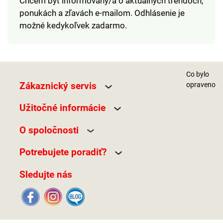
Chcem byť informovaný/á o aktuálnych trendoch,
ponukách a zľavách e-mailom. Odhlásenie je
možné kedykoľvek zadarmo.
Co bylo
Zákaznický servis
opraveno
Užitočné informácie
O spoločnosti
Potrebujete poradiť?
Sledujte nás