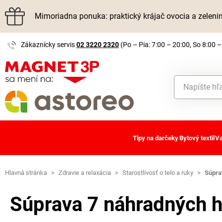
Mimoriadna ponuka: praktický krájač ovocia a zelen
Zákaznícky servis
02 3220 2320
(Po – Pia: 7:00 – 20:00, So 8:00 –
Tipy na darčeky
Bytový textil
Va
Hlavná stránka
>
Zdravie a relaxácia
>
Starostlivosť o telo a ruky
>
Súpra
Súprava 7 náhradných h