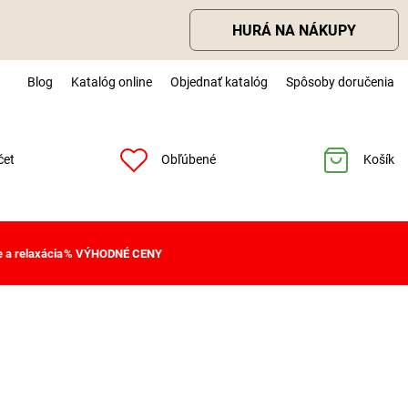
HURÁ NA NÁKUPY
Blog
Katalóg online
Objednať katalóg
Spôsoby doručenia
čet
Obľúbené
Košík
 a relaxácia
% VÝHODNÉ CENY