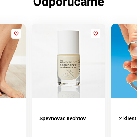
Odporúčame
Spevňovač nechtov
2 klieš