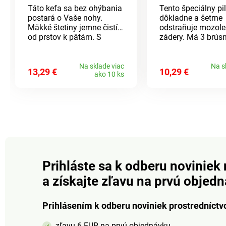
Táto kefa sa bez ohýbania
Tento špeciálny pil
postará o Vaše nohy.
dôkladne a šetrne
Mäkké štetiny jemne čistí
odstraňuje mozole
od prstov k pätám. S
zádery. Má 3 brús
prísavkami na bezpečné
plochy s rôznou h
držanie.
pre citlivé, normál
silne zrohovatené 
Na sklade viac
Na s
13,29 €
10,29 €
ako 10 ks
kože.
Prihláste sa k odberu noviniek 
a získajte zľavu na prvú objed
Prihlásením k odberu noviniek prostredníctv
zľavu 6 EUR na prvú objednávku