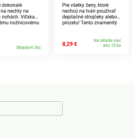
 dokonalé
Pre všetky ženy, ktoré
y na nechty na
nechcú na tvári používať
a nohách. Vďaka
depilačné strojčeky alebo
kému nožnicovému
pinzetu! Tento znamenitý
sa ľahko
epilátor s flexibilnými
ú bez toho, aby
špirálovými pružinami Vás
 Vďaka extrémne
zbaví nežiaduceho
Na sklade viac
8,29 €
ako 10 ks
epeli budete bez
ochlpenia dôkladne a
Skladom 2ks
a bezpečne
šetrne.
j tie najtvrdšie