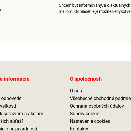
parfumy a doplnky stravy.
Chcem byť informovaný/á o aktuálnych 
m
mailom. Odhlásenie je možné kedykoľv
é informácie
O spoločnosti
O nás
a odpovede
Všeobecné obchodné podmie
veľkostí
Ochrana osobných údajov
 k súťažiam a akciám
Súbory cookie
ašich súťaží
Nastavenie cookies
ie o nezávadnosti
Kontakty