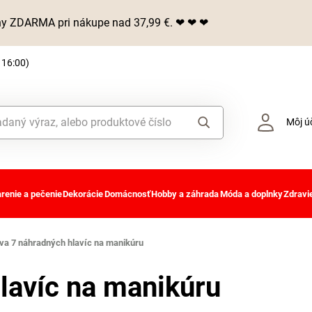
iny ZDARMA pri nákupe nad 37,99 €. ❤ ❤ ❤
 16:00)
Môj ú
renie a pečenie
Dekorácie
Domácnosť
Hobby a záhrada
Móda a doplnky
Zdravie
va 7 náhradných hlavíc na manikúru
lavíc na manikúru