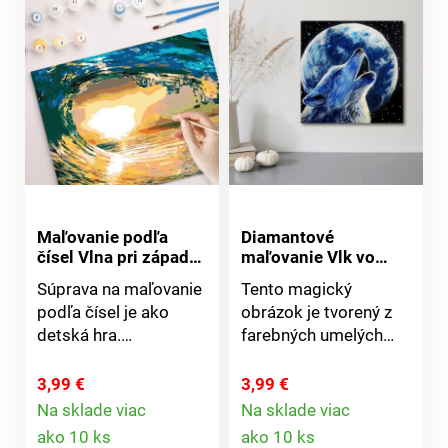
Maľovanie podľa
Diamantové
čísel Vlna pri západe
maľovanie Vlk vo
slnka
svite mesiaca
Súprava na maľovanie
Tento magický
podľa čísel je ako
obrázok je tvorený z
detská hra.
farebných umelých
Nepotrebujete žiadne
kamienkov. Farebné
umelecké nadanie ani
kamienky nalepte na
3,99 €
3,99 €
kreativitu.
označené polia podľa
Na sklade viac
Na sklade viac
Detail
Detail
Jednoducho rozbaľte
čísel. Na to použite
ako 10 ks
ako 10 ks