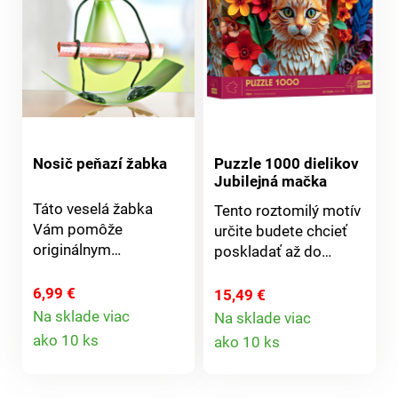
Nosič peňazí žabka
Puzzle 1000 dielikov
Jubilejná mačka
Táto veselá žabka
Tento roztomilý motív
Vám pomôže
určite budete chcieť
originálnym
poskladať až do
spôsobom odovzdať
konca! S 1000
peňažný darček alebo
dielikmi je puzzle
6,99 €
15,49 €
poukaz.
ideálne pre príjemné
Na sklade viac
Na sklade viac
Detail
Kov/polyrezín. 11 x 10
Detail
večery osamote alebo
ako 10 ks
ako 10 ks
cm. Dodávané bez
v spoločnosti. 1000
produktu
produktu
obsahu. Na peniaze +
dielikov. Pre všetkých
poukazy
fanúšikov puzzle a