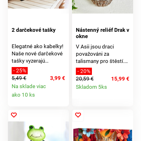
plávaníUľahčujú
výučbu plávania2
vzduchové komory s
ventilmiOdolný a
2 darčekové tašky
Nástenný reliéf Drak v
vopred testovaný vinyl
okne
Elegatné ako kabelky!
V Asii jsou draci
Naše nové darčekové
považováni za
tašky vyzerajú
talismany pro štěstí.
noblesne a kvalitne.
Nyní se dostávají i k
- 25%
- 20%
Zložité balenie
nám. Stejně jako naše
5,49 €
3,99 €
20,59 €
15,99 €
darčekov je už
půvabná dračí dáma,
Detail
Na sklade viac
Skladom 5ks
minulosťou. A šťastný
která se dívá z okna
Detail
ako 10 ks
produktu
príjemca sa bude cítiť
svého hradu a
obdarovaný hneď
produktu
vyvolává úsměv na
dvakrát.
tváři každého.
Okouzlující poutač na
stěnu domu, garážová
vrata nebo zahradní
domek.