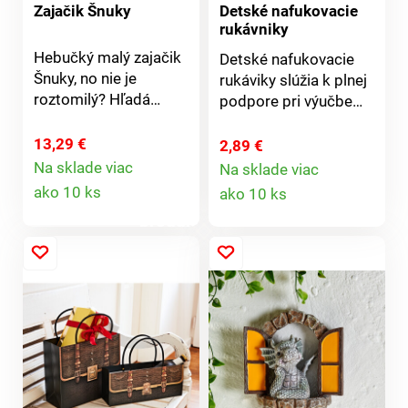
Zajačik Šnuky
Detské nafukovacie
pohodlie pri
rukávniky
noseníDlhý
Hebučký malý zajačik
rukávPatent na
Detské nafukovacie
Šnuky, no nie je
ramene pre ľahké
rukáviky slúžia k plnej
roztomilý? Hľadá
prezliekanie cez
podpore pri výučbe
milujúcu náruč na
hlavu2 patenty v
plávania detí. Sú
maznanie a hranie.
rozkroku100%
vybavené 2
13,29 €
2,89 €
bavlnaVýber zo 4
vzduchovými
Na sklade viac
Na sklade viac
Detail
Detail
farieb a 5 veľkostí
komorami. Materiál:
ako 10 ks
ako 10 ks
odolný a vopred
produktu
produktu
testovaný
vinyl.Rozmery: 23 x 15
cm. Balenie obsahuje
1 pár rukávov.
Používajte pod
dohľadom dospelej
osoby.Detské
nafukovacie
rukávyPodpora pri