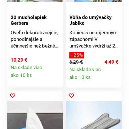
20 mucholapiek
Vôňa do umývačky
Gerbera
Jablko
Oveľa dekoratívnejšie,
Koniec s nepríjemným
pohodlnejšie a
zápachom! V
účinnejšie než bežné
umývačke vydrží až 25
mucholapky:
umytí a v chladničke
- 25%
kvetinové mucholapky
viac ako 4 týždne.
10,29 €
6,29 €
4,49 €
priťahujú aj ovocné
Plast, ? 8-11,5 cm.
Na sklade viac
Na sklade viac
Detail
mušky. Stačí nalepiť
Jablková vôňa.
Detail
ako 10 ks
ako 10 ks
na okenné tabule a
Citrónová vôňa.
produktu
konečne budete mať
Pomarančová vôňa.
produktu
od otravných škodcov
pokoj.