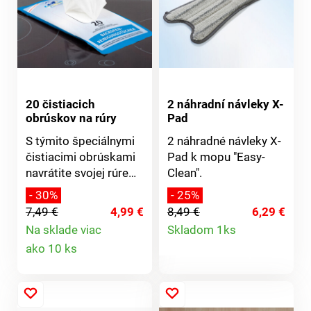
20 čistiacich
2 náhradní návleky X-
obrúskov na rúry
Pad
S týmito špeciálnymi
2 náhradné návleky X-
čistiacimi obrúskami
Pad k mopu "Easy-
navrátite svojej rúre
Clean".
opäť vysoký lesk.
- 30%
- 25%
Zvyšky tuku a
7,49 €
4,99 €
8,49 €
6,29 €
pripálené miesta
Detail
Na sklade viac
Skladom 1ks
ľahko odstránite a
Detail
ako 10 ks
produktu
zostane len svieža
citrónová vôňa.
produktu