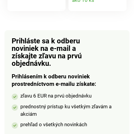
ako 10 ks
Vaše oblečenie.
produktu
produktu
Prihláste sa k odberu
noviniek na e-mail
a
získajte zľavu na prvú
objednávku.
Prihlásením k odberu noviniek
prostredníctvom e-mailu získate:
zľavu 6 EUR na prvú objednávku
prednostný prístup ku všetkým zľavám a
akciám
prehľad o všetkých novinkách