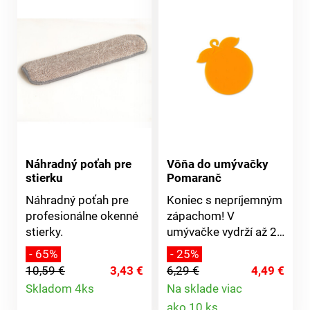
Náhradný poťah pre
Vôňa do umývačky
stierku
Pomaranč
Náhradný poťah pre
Koniec s nepríjemným
profesionálne okenné
zápachom! V
stierky.
umývačke vydrží až 25
umytí a v chladničke
- 65%
- 25%
viac ako 4 týždne.
10,59 €
3,43 €
6,29 €
4,49 €
Plast, ? 8-11,5 cm.
Detail
Skladom 4ks
Na sklade viac
Jablková vôňa.
Detail
ako 10 ks