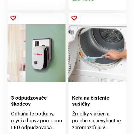
produktu
Citrónová vôňa.
Pomarančová vôňa.
produktu
3 odpudzovače
Kefa na čistenie
škodcov
sušičky
Odháňajte potkany,
Žmolky vlákien a
myši a hmyz pomocou
prachu sa nevyhnutne
LED odpudzovača
zhromažďujú v