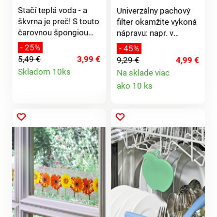
Stačí teplá voda - a
Univerzálny pachový
škvrna je preč! S touto
filter okamžite vykoná
čarovnou špongiou
nápravu: napr. v
vyčistíte čalúnený
odpadkovom koši, v
- 25%
- 45%
nábytok a koberce
mačacom záchode
5,49 €
3,99 €
9,29 €
4,99 €
dôkladne a šetrne - aj
Detail
atď. Dlhodobý účinok.
Skladom 10ks
Na sklade viac
bez čistiacich
Aktívne
Detail
ako 10 ks
produktu
prostriedkov.
uhlie/polyester,
samolepiace. 18,5 x
produktu
8,7 x 1 cm.
Samolepiace