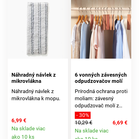
Náhradný návlek z
6 vonných závesných
mikrovlákna
odpudzovačov molí
Náhradný návlek z
Prírodná ochrana proti
mikrovlákna k mopu.
moliam: závesný
odpudzovač molí z
cédrového dreva do
- 30%
Vášho šatníka. Vôňa
6,99 €
10,29 €
6,69 €
červeného cédru mole
Na sklade viac
Na sklade viac
Detail
odpudzuje a chráni
Detail
ako 10 ks