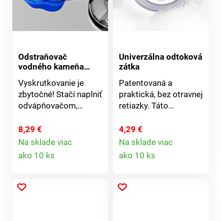
Odstraňovač
Univerzálna odtoková
vodného kameňa
zátka
Čiapočka
Vyskrutkovanie je
Patentovaná a
zbytočné! Stačí naplniť
praktická, bez otravnej
odvápňovačom,
retiazky. Táto
nasadiť na perlátor,
univerzálna odtoková
nechať krátko pôsobiť
zátka zaručene tesná -
8,29 €
4,29 €
- hotovo! A Vaše
hygienická s dlhou
Na sklade viac
Na sklade viac
Detail
Detail
vodovodné kohútiky
životnosťou. Silikón. Ø
ako 10 ks
ako 10 ks
budú opäť žiariť.
6,7 cm. Pre všetky
produktu
produktu
drezy a štandardné
umývadlá