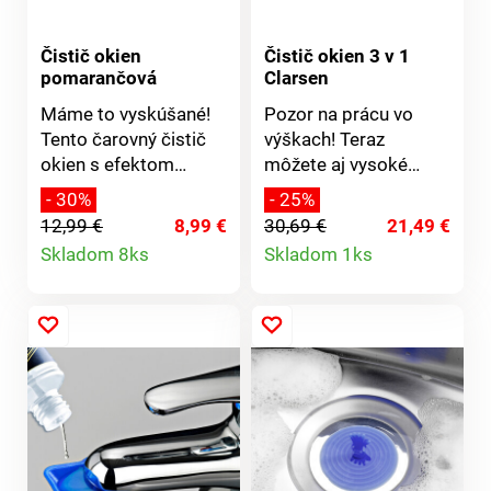
Čistič okien
Čistič okien 3 v 1
pomarančová
Clarsen
Máme to vyskúšané!
Pozor na prácu vo
Tento čarovný čistič
výškach! Teraz
okien s efektom
môžete aj vysoké
lotosového kvetu čistí
okná čistiť z oboch
- 30%
- 25%
a pečatí povrchy
strán zo zeme. Náš
12,99 €
8,99 €
30,69 €
21,49 €
mikroskopicky
pomocník s mopom z
Detail
Detail
Skladom 8ks
Skladom 1ks
jemným ochranným
mikrovlákna, so
produktu
produktu
filmom. Výsledok:
stierkou a
dážď steká, nečistoty
rozprašovačom na
sa neusádzajú a okno
rukoväti Vám uľahčí
sa nezahmlieva. Na
prácu: nastriekate,
všetky sklenené a
vyčistíte, zotriete -
zrkadlové plochy.
hotovo! Čistota bez
šmúh, bez vedra, bez
mokrých rúk!