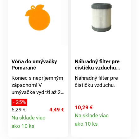
Vôňa do umývačky
Náhradný filter pre
Pomaranč
čističku vzduchu
707850
Koniec s nepríjemným
Náhradný filter pre
zápachom! V
čističku vzduchu.
umývačke vydrží až 25
umytí a v chladničke
- 25%
viac ako 4 týždne.
10,29 €
6,29 €
4,49 €
Plast, ? 8-11,5 cm.
Na sklade viac
Na sklade viac
Detail
Jablková vôňa.
Detail
ako 10 ks
ako 10 ks
Citrónová vôňa.
produktu
Pomarančová vôňa.
produktu