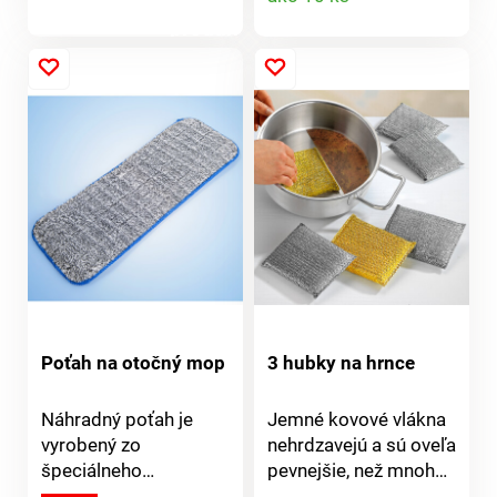
problém vyriešený!
Možno použiť
produktu
produktu
okamžite. Priťahuje
vínne mušky - hotovo!
2 pasce + 4 návnady.
Pripravené na
okamžité použitie. Bez
zápachu. Súpr. 2 ks.
Poťah na otočný mop
3 hubky na hrnce
Náhradný poťah je
Jemné kovové vlákna
vyrobený zo
nehrdzavejú a sú oveľa
špeciálneho
pevnejšie, než mnoho
mikrovlákna určeného
iných drôteniek.