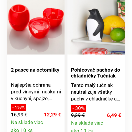
2 pasce na octomilky
Pohlcovač pachov do
chladničky Tučniak
Najlepšia ochrana
Tento malý tučniak
pred vínnymi muškami
neutralizuje všetky
v kuchyni, špajze,
pachy v chladničke a
karavane atď. Pasca s
zaisťuje sviežu vôňu.
- 25%
- 30%
vysoko účinnou
Stačí naplniť práškom
16,99 €
12,29 €
9,29 €
6,49 €
návnadou magicky
do pečiva.
Na sklade viac
Na sklade viac
priláka škodcov -
Detail
Detail
ako 10 ks
ako 10 ks