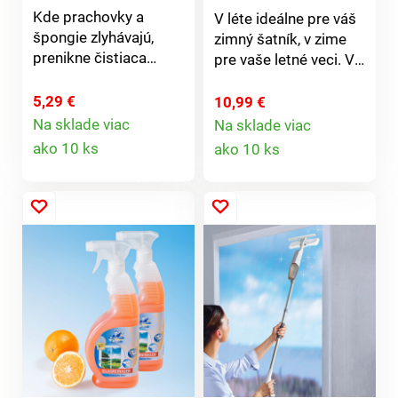
Kde prachovky a
V léte ideálne pre váš
špongie zlyhávajú,
zimný šatník, v zime
prenikne čistiaca
pre vaše letné veci. V
hmota do všetkých
týchto obaloch je
škár, drážok, klávesníc
Vaše oblečenie
5,29 €
10,99 €
a vetracích otvorov. Je
najlepšie chránené
Na sklade viac
Na sklade viac
Detail
mäkká, pružná a
Detail
pred prachom a
ako 10 ks
ako 10 ks
odolná, magicky
moľami. So zipsom.
produktu
produktu
priťahuje prach,
nečistoty a omrvinky
bez toho, aby ich
rozvírila.