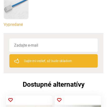
Vypredané
Dajte mi vedieť, až bude skladom
Dostupné alternatívy