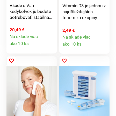
Všade s Vami
Vitamín D3 je jednou z
kedykoľvek ju budete
najdôležitejších
potrebovať: stabilná
foriem zo skupiny
palica, ktorá Vás bude
vitamínov D. V malých
sprevádzať na
množstvách ho
20,49 €
2,49 €
každom kroku. A keď
prijímame v
Na sklade viac
Na sklade viac
Detail
prekáža, zmizne v
Detail
potravinách, ale
ako 10 ks
ako 10 ks
kabelke.
predovšetkým sa tvorí
produktu
produktu
v pokožke pomocou
UVB slnečného
žiarenia, ktoré je jeho
najdôležitejším
zdrojom. V tele má
niekoľko funkcií, či už
pre lepšie vstrebanie
vápnika a jeho využitie
na mineralizáciu kostí,
má však aj význam
ako látka ovplyvňujúca