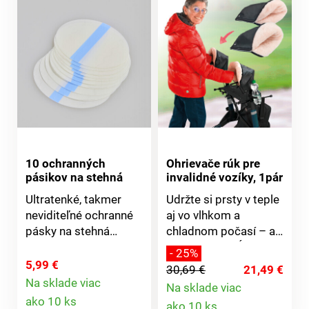
10 ochranných
Ohrievače rúk pre
pásikov na stehná
invalidné vozíky, 1pár
Ultratenké, takmer
Udržte si prsty v teple
neviditeľné ochranné
aj vo vlhkom a
pásky na stehná
chladnom počasí – a
spoľahlivo chránia
ruky nebudú kĺzať na
- 25%
citlivé miesta pred
riadidlách chodúľky
5,99 €
30,69 €
21,49 €
odreninami. Lepidlo
alebo invalidného
Na sklade viac
Na sklade viac
Detail
šetrné k pokožke,
vozíka: 2 návleky s
Detail
ako 10 ks
ako 10 ks