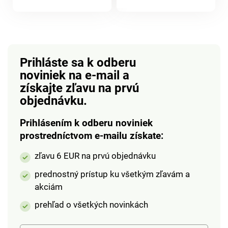
produktu
ohýbania.
kliknutie a chránenou
produktu
čepeľou. Čisté a
bezpečné delenie
tabliet. Chránená,
ostrá čepeľ.
Prihláste sa k odberu
Kompaktná a ľahká
noviniek na e-mail
a
konštrukcia na cesty.
získajte zľavu na prvú
Java.
objednávku.
Prihlásením k odberu noviniek
prostredníctvom e-mailu získate:
zľavu 6 EUR na prvú objednávku
prednostný prístup ku všetkým zľavám a
akciám
prehľad o všetkých novinkách