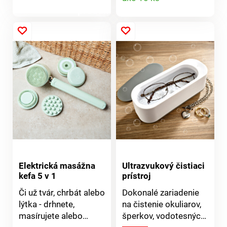
zostávajú na mieste aj
príjemnou fleecovou
produktu
počas pohybu. Ideálne
podšívkou a odolným
produktu
v teplých dňoch.
povrchom. S pútkami
Tenké a diskrétne pod
na zapínanie.
oblečením. Lepidlo
šetrné k pokožke,
bezpečne drží.
Pohodlie v teplých
dňoch. Java.
Elektrická masážna
Ultrazvukový čistiaci
kefa 5 v 1
prístroj
Či už tvár, chrbát alebo
Dokonalé zariadenie
lýtka - drhnete,
na čistenie okuliarov,
masírujete alebo
šperkov, vodotesných