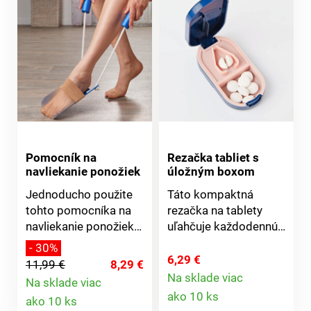
zuby" budú po 6 – 10
cholekalciferol
minútach bezchybne a
(vitamín D3). Obsah
hygienicky čisté.
účinných zložiek v 1
tablete μg/1 tbl %
RHP* Vitamín D3 50 1
000 RHP* =
referenčná hodnota
príjmu
Pomocník na
Rezačka tabliet s
navliekanie ponožiek
úložným boxom
Jednoducho použite
Táto kompaktná
tohto pomocníka na
rezačka na tablety
navliekanie ponožiek.
uľahčuje každodennú
Vďaka nemu sa Vaše
prácu s ich delením –
- 30%
ruky "predĺžia",
čisto, bezpečne a bez
6,29 €
11,99 €
8,29 €
ponožky navlečiete
námahy. Je vybavená
Na sklade viac
Na sklade viac
Detail
pohodlne a bez
úložným priestorom,
Detail
ako 10 ks
ako 10 ks
namáhavého
zatváraním na jedno