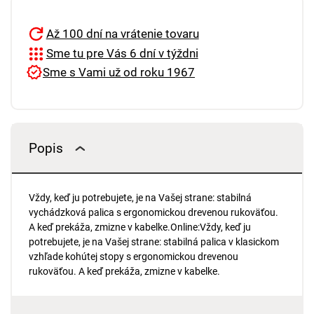
Až 100 dní na vrátenie tovaru
Sme tu pre Vás 6 dní v týždni
Sme s Vami už od roku 1967
Popis
Vždy, keď ju potrebujete, je na Vašej strane: stabilná
vychádzková palica s ergonomickou drevenou rukoväťou.
A keď prekáža, zmizne v kabelke.Online:Vždy, keď ju
potrebujete, je na Vašej strane: stabilná palica v klasickom
vzhľade kohútej stopy s ergonomickou drevenou
rukoväťou. A keď prekáža, zmizne v kabelke.