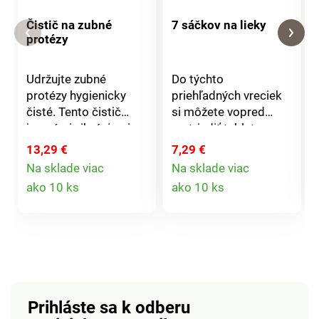
Čistič na zubné
7 sáčkov na lieky
protézy
Udržujte zubné
Do týchto
protézy hygienicky
priehľadných vreciek
čisté. Tento čistič
si môžete vopred
jemnými vibráciami
roztriediť tablety,
šetrne odstraňuje
vitamíny a výživové
13,29 €
7,29 €
povlak zo zubných
doplnky na celý
Na sklade viac
Na sklade viac
protéz. Pre svieži
týždeň. Všetko máte
Detail
Detail
ako 10 ks
ako 10 ks
pocit každý deň.
pod kontrolou - aj na
produktu
produktu
Jednoduché použitie a
cestách.
rýchle čistenie. Jemné
čistenie vibráciami.
Šetrný k zubnej
protéze. Doba čistenia
cca 5–10 minút.
Prihláste sa k odberu