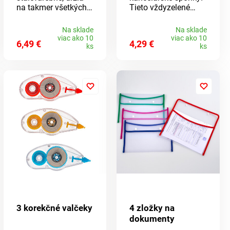
na takmer všetkých
Tieto vždyzelené
povrchoch. Tieto
jedličky Vám
univerzálne
poskytnú tie
Na sklade
Na sklade
permanentné
najkrajšie nápady na
viac ako 10
viac ako 10
6,49 €
4,29 €
popisovače s
zdobenie.
ks
ks
okrúhlym hrotom
rýchlo schnú a
nerozmazávajú sa -
ideálne na kreslenie,
na popisovanie fólií,
plastov, papiera atď.
3 korekčné valčeky
4 zložky na
dokumenty