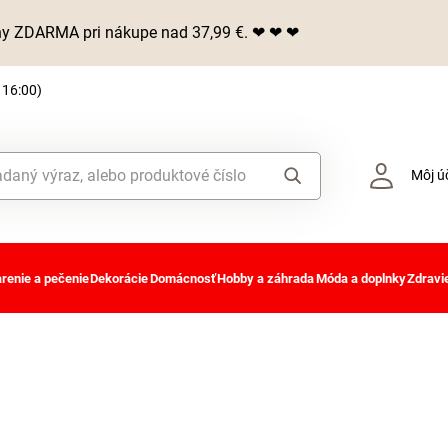
iny ZDARMA pri nákupe nad 37,99 €. ❤ ❤ ❤
 16:00)
Môj ú
renie a pečenie
Dekorácie
Domácnosť
Hobby a záhrada
Móda a doplnky
Zdravie