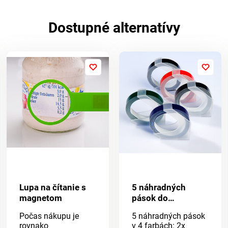
Dostupné alternatívy
Lupa na čítanie s
5 náhradných
magnetom
pások do
značkovača
Počas nákupu je
5 náhradných pások
rovnako
v 4 farbách: 2x