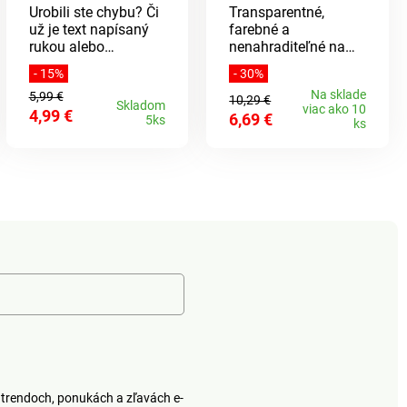
Urobili ste chybu? Či
Transparentné,
už je text napísaný
farebné a
rukou alebo
nenahraditeľné na
vytlačený, s
zmluvy, rôzne druhy
- 15%
- 30%
korekčnými páskami
dokladov a
Na sklade
5,99 €
môžete chyby ľahko
dokumentov. Sú
10,29 €
Skladom
viac ako 10
4,99 €
opraviť prakticky
praktickejšie než
6,69 €
5ks
ks
neviditeľne.
obyčajné obaly,
Nenahraditeľné v
pretože ich možno
domácnosti i v
uzavrieť pomocou 2
kancelárii.
spínačiek.
trendoch, ponukách a zľavách e-