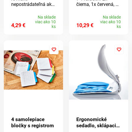
nepostrádateľná ako
čierna, 1x červená, 1x
pri čítaní príbalového
zelená a 1x modrá.
letáku pri liekoch,
Na sklade
Na sklade
popisoch na
viac ako 10
viac ako 10
4,29 €
10,29 €
potravinách atď. S
ks
ks
magnetom. Na doma
+ cesty.
4 samolepiace
Ergonomické
bločky s registrom
sedadlo, sklápacie
a prenosné