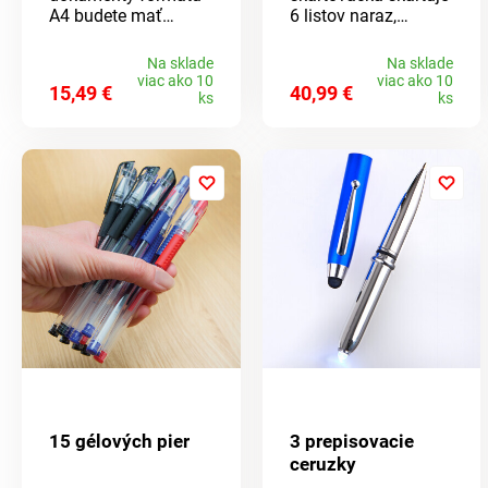
A4 budete mať
6 listov naraz,
doma, v kancelárii aj
dokonca aj platobné
na schôdzkach
karty! Ideálne pre
Na sklade
Na sklade
prehľad. 24
kanceláriu aj
viac ako 10
viac ako 10
15,49 €
40,99 €
farebných
domácnosť -
ks
ks
priehradiek s
jednoduché použitie,
praktickými
rýchla a bezpečná, s
záložkami na rýchlu
ochranou proti
orientáciu.
prehriatiu. Zberný
kôš s objemom 10
litrov sa ľahko
vyprázdňuje.
15 gélových pier
3 prepisovacie
ceruzky