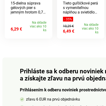
15-dielna súprava
Tieto guľôčkové perá
gélových pier s
s vymeniteľnou
jemným hrotom 0,7
náplňou a svietidlom
mm. Píšu hladko a
majú na vrchnáku
- 35%
rovnomerne, či už ide
dokonca dotykovú
Na sklade
Na sklade
o poznámky, kresby
špičku. Fungujú
10,29 €
viac ako 10
6,29 €
viac ako 10
alebo podpisy. 6x
skvele aj ako
ks
6,49 €
ks
čierne a modré a 3x
dotykové perá pre
červené. S
smartfóny, tablety
bezpečnými
atď.
uzávermi.
Prihláste sa k odberu noviniek 
a získajte zľavu na prvú objed
Prihlásením k odberu noviniek prostredníctv
zľavu 6 EUR na prvú objednávku