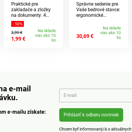
Praktické pre
Správne sedenie pre
zakladače a zložky
Vaše bedrové stavce:
na dokumenty: 4
ergonomické
samolepiace bločky
sedadlo na
- 50%
po 25 listoch so
polohovanie na
Na sklade
Na sklade
záložkami na
bežných sedadlách.
3,99 €
viac ako 10
viac ako 10
30,69 €
označenie.
Poskytuje jemný
ks
1,99 €
ks
protitlak, ktorý
uvádza chrbát do
zdravšej polohy pri
sedení. Čalúnený
sedák a operadlo.
Vďaka tomu je i
dlhšie sedenie šetrné
a pohodlné pre
na e-mail
chrbát. Ľahko a
kompaktne sa dá
E-mail
návku.
zložiť.
om e-mailu získate:
Prihlásiť k odberu noviniek
Chcem byť informovaný/á o aktuálnych 