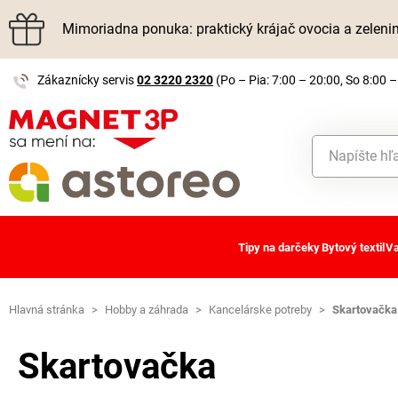
Mimoriadna ponuka: praktický krájač ovocia a zelen
Zákaznícky servis
02 3220 2320
(Po – Pia: 7:00 – 20:00, So 8:00 –
Tipy na darčeky
Bytový textil
Va
Hlavná stránka
>
Hobby a záhrada
>
Kancelárske potreby
>
Skartovačka
Skartovačka