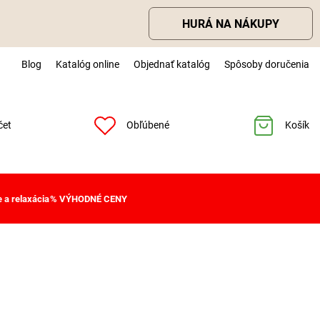
HURÁ NA NÁKUPY
Blog
Katalóg online
Objednať katalóg
Spôsoby doručenia
čet
Obľúbené
Košík
 a relaxácia
% VÝHODNÉ CENY