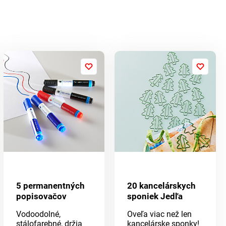
5 permanentných
20 kancelárskych
popisovačov
sponiek Jedľa
Vodoodolné,
Oveľa viac než len
stálofarebné, držia
kancelárske sponky!