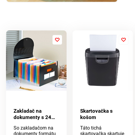
Zakladač na
Skartovačka s
dokumenty s 24
košom
priehradkami
So zakladačom na
Táto tichá
dokumenty formátu
skartovačka skartuje