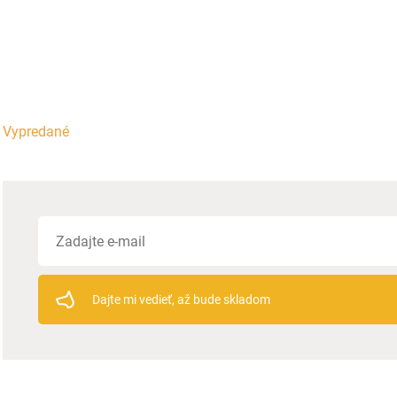
Vypredané
Dajte mi vedieť, až bude skladom