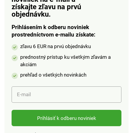
získajte zľavu na prvú
a anjeli okolo Ježiška
v jasličkách. Figúrky je
objednávku.
možné ľubovoľne
rozostaviť. Materiál:
Prihlásením k odberu noviniek
drevo, umelý kameň,
prostredníctvom e-mailu získate:
papier. Rozmery: 10 x
zľavu 6 EUR na prvú objednávku
13 x 26 cm; figúrky 5
cm.
prednostný prístup ku všetkým zľavám a
akciám
prehľad o všetkých novinkách
E-mail
Prihlásiť k odberu noviniek