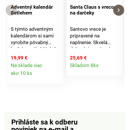
Adventný kalendár
Santa Claus s vrecom
Betlehem
na darčeky
S týmto adventným
Santovo vrece je
kalendárom si sami
pripravené na
vyrobíte pôvabný
naplnenie. Skvelá
betlehem. Každý deň
dekorácia a nápad na
do Vianoc má tento
darček! Dodávané bez
19,99 €
25,69 €
Detail
adventný kalendár
obsahu.
Na sklade viac
Skladom 8ks
pripravenú novú
Detail
ako 10 ks
produktu
postavičku či súčasť,
produktu
tak aby na Štedrý deň
bol betlehem
kompletný. Vrátane
drevené stajne s
jednoduchým
zásuvným systémom.
Prihláste sa k odberu
Mária a Jozef, traja
noviniek na e-mail
a
králi, pastieri, baránci