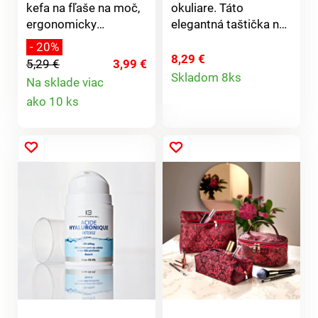
kefa na fľaše na moč,
okuliare. Táto
ergonomicky
elegantná taštička na
tvarovaná, so silnými
zips je ideálna aj na
- 20%
nylonovými štetinami -
drobnosti.
8,29 €
5,29 €
3,99 €
Detail
na dôkladnú hygienu.
Skladom 8ks
Na sklade viac
Detail
produktu
ako 10 ks
produktu