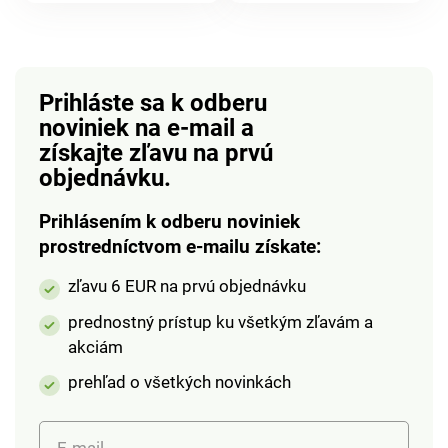
výmeny tovaru.
Rozmery: 23,4 x 9,5 x
pokožky. Nabíjanie je
7 cm. Kozmetický
cez USB kábel.
organizér Alpina 3
priehradky
Prihláste sa k odberu
Transparentné
noviniek na e-mail
a
prevedenie
získajte zľavu na prvú
Bambusové veko
objednávku.
Prihlásením k odberu noviniek
prostredníctvom e-mailu získate:
zľavu 6 EUR na prvú objednávku
prednostný prístup ku všetkým zľavám a
akciám
prehľad o všetkých novinkách
E-mail