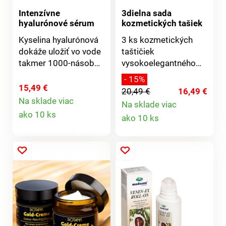
Intenzívne
3dielna sada
hyalurónové sérum
kozmetických tašiek
Kyselina hyalurónová
3 ks kozmetických
dokáže uložiť vo vode
taštičiek
takmer 1000-násobok
vysokoelegantného
svojej vlastnej
saténového vzhľadu v
- 15%
hmotnosti. To
luxusnej kombinácii
15,49 €
20,49 €
16,49 €
prospieva pokožke: jej
farby a potlače.
Na sklade viac
Na sklade viac
Detail
zásoby vlhkosti sú
Detail
ako 10 ks
ako 10 ks
vždy optimálne
produktu
doplnené. Jemné linky
produktu
a vrásky môžu
zmiznúť, pleť vyzerá
sviežejšie, pevnejšie a
získava odolnosť.
Upozorňujeme, že z
hygienických dôvodov
nie je možné vymeniť
kozmetické výrobky,