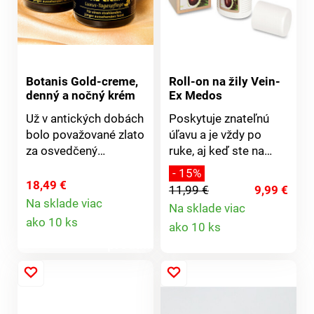
parfumy a doplnky
stravy.
Botanis Gold-creme,
Roll-on na žily Vein-
denný a nočný krém
Ex Medos
Už v antických dobách
Poskytuje znateľnú
bolo považované zlato
úľavu a je vždy po
za osvedčený
ruke, aj keď ste na
kosmetický
cestách: Medosan
- 15%
prostriedok proti
Vein-Ex-Roller s
18,49 €
11,99 €
9,99 €
stárnutiu. Moderné
rýchlym chladivým
Na sklade viac
Na sklade viac
Detail
výskumy tento efekt
účinkom vďaka
Detail
ako 10 ks
ako 10 ks
potvrdzujú. Botanis
mentolu a gáfru. S
produktu
Gold-creme ponúka
dlhodobým
produktu
obzvlášť luxusnú
pôsobením vďaka
starostlivosť s
cenným výťažkom z
čiastočkami z pravého
arniky, borievky a
zlata, hlboko
gaštanu konského.