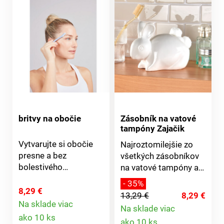
britvy na obočie
Zásobník na vatové
tampóny Zajačik
Vytvarujte si obočie
Najroztomilejšie zo
presne a bez
všetkých zásobníkov
bolestivého
na vatové tampóny a
vytrhávania. Britvy na
tyčinky! Náš lesklý
- 35%
obočie jemne a rýchlo
snehobiely zajačik sa
8,29 €
13,29 €
8,29 €
odstraňujú chĺpky.
vyrovná všetkým
Na sklade viac
Na sklade viac
Detail
Počas chvíľky získate
ostatným zásobníkom
Detail
ako 10 ks
ako 10 ks