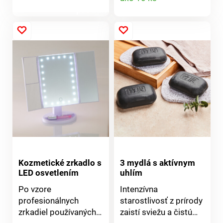
pestovaný vzhľad. Pre
a zaistí hygienické
produktu
presný tvar obočia.
skladovanie.
produktu
Žiadne ťahanie, žiadna
Dekoratívne +
depilácia voskom.
hygienický. Na vatu +
Jemná a ľahká
vložky. Dodávame bez
aplikácia. Súprava 3
obsahu.
ks rôznych farieb.
Java.
Kozmetické zrkadlo s
3 mydlá s aktívnym
LED osvetlením
uhlím
Po vzore
Intenzívna
profesionálnych
starostlivosť z prírody
zrkadiel používaných
zaistí sviežu a čistú