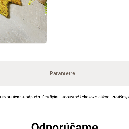
Parametre
ý. Dekoratívna + odpudzujúca špinu. Robustné kokosové vlákno. Protišm
Odporúčame