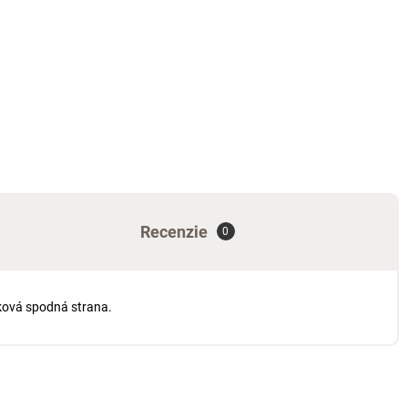
Recenzie
0
yková spodná strana.