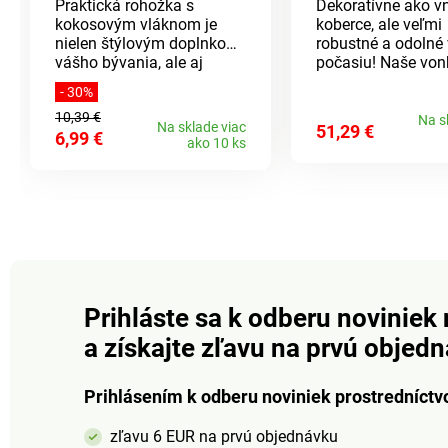
Praktická rohožka s
Dekoratívne ako v
kokosovým vláknom je
koberce, ale veľmi
nielen štýlovým doplnkom
robustné a odolné 
vášho bývania, ale aj
počasiu! Naše von
nevyhnutným
koberce v pestrom
- 30%
pomocníkom pri údržbe
marakéšskom štýl
10,39 €
domácnosti. Rozmer:
zaisťujú pohodlie 
Na s
Na sklade viac
51,29 €
6,99 €
40x60cm.
balkóne aj na záh
ako 10 ks
celý rok, za dažďa 
Sú mimoriadne odo
odpudzujú špinu a
sa udržujú. Stačí i
osprchovať záhra
hadicou a sú opäť 
Marocký etno štýl.
interiéru + exteriéru
Odolné + odpudzu
Prihláste sa k odberu noviniek 
nečistoty. Udržateľ
a získajte zľavu na prvú objed
odolné. 3 farby, 3 
Prihlásením k odberu noviniek prostredníctv
zľavu 6 EUR na prvú objednávku