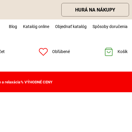
HURÁ NA NÁKUPY
Blog
Katalóg online
Objednať katalóg
Spôsoby doručenia
čet
Obľúbené
Košík
 a relaxácia
% VÝHODNÉ CENY