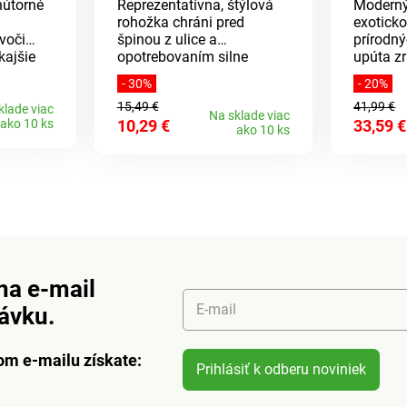
nútorné
Reprezentatívna, štýlová
Moderný
rohožka chráni pred
exoticko
voči
špinou z ulice a
prírodn
kajšie
opotrebovaním silne
upúta z
frekventovaných
prichádz
- 30%
- 20%
e
podlahových plôch.
prvé neč
15,49 €
41,99 €
na
Elegantné a robustné.
svojej p
klade viac
Na sklade viac
ako 10 ks
10,29 €
33,59 €
rade po
Protišmyková. Eldo.
luxusu.
ako 10 ks
i snehu.
lné,
 ľahko
ch
dnou
čisté.
 Do
.
júce
na e-mail
né +
E-mail
návku.
rozmery.
om e-mailu získate:
Prihlásiť k odberu noviniek