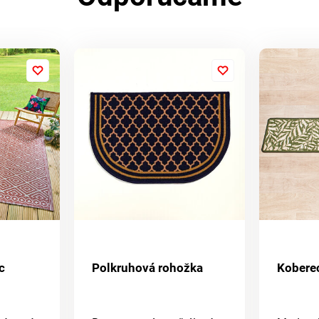
c
Polkruhová rohožka
Kobere