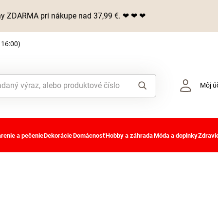
iny ZDARMA pri nákupe nad 37,99 €. ❤ ❤ ❤
 16:00)
Môj ú
renie a pečenie
Dekorácie
Domácnosť
Hobby a záhrada
Móda a doplnky
Zdravie