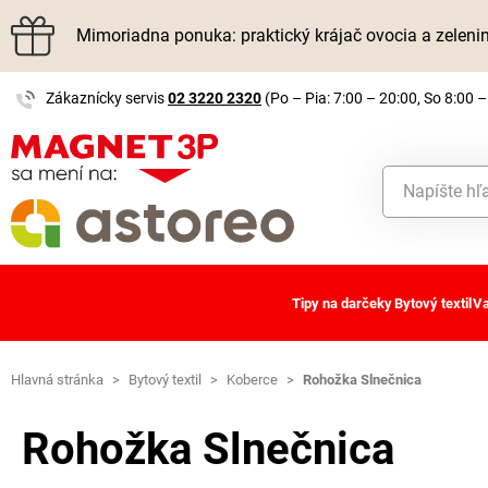
Mimoriadna ponuka: praktický krájač ovocia a zelen
Zákaznícky servis
02 3220 2320
(Po – Pia: 7:00 – 20:00, So 8:00 –
Tipy na darčeky
Bytový textil
Va
Hlavná stránka
>
Bytový textil
>
Koberce
>
Rohožka Slnečnica
Rohožka Slnečnica