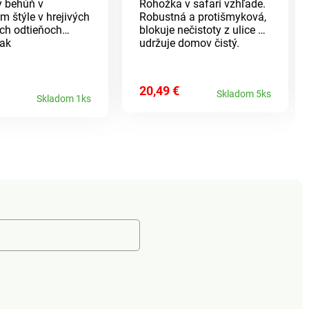
 behúň v
Rohožka v safari vzhľade.
m štýle v hrejivých
Robustná a protišmyková,
ých odtieňoch
blokuje nečistoty z ulice a
rak
udržuje domov čistý.
ajúcich a zachytí
istoty. Dodajte
redsieni nádych
20,49 €
Skladom 5ks
Skladom 1ks