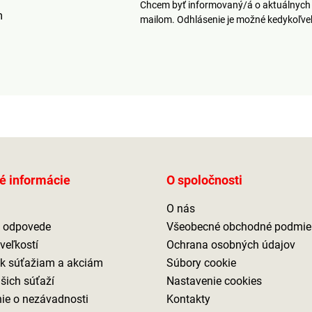
Chcem byť informovaný/á o aktuálnych 
m
mailom. Odhlásenie je možné kedykoľv
é informácie
O spoločnosti
O nás
a odpovede
Všeobecné obchodné podmie
veľkostí
Ochrana osobných údajov
 k súťažiam a akciám
Súbory cookie
ašich súťaží
Nastavenie cookies
ie o nezávadnosti
Kontakty